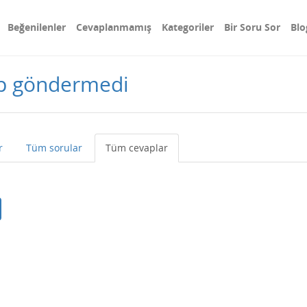
Beğenilenler
Cevaplanmamış
Kategoriler
Bir Soru Sor
Blo
p göndermedi
r
Tüm sorular
Tüm cevaplar