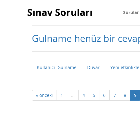
Sınav Soruları
Sorular
Gulname henüz bir ceva
Kullanıcı: Gulname
Duvar
Yeni etkinlikle
« önceki
1
...
4
5
6
7
8
9