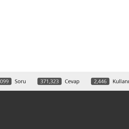
,099
Soru
371,323
Cevap
2,446
Kullanı