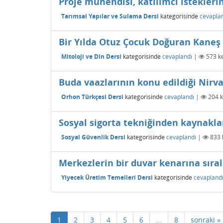
Proje mühendisi, katılımcı istekler
Tarımsal Yapılar ve Sulama Dersi
kategorisinde
cevapla
Bir Yılda Otuz Çocuk Doğuran Kaneş K
Mitoloji ve Din Dersi
kategorisinde
cevaplandı
|
573
ke
Buda vaazlarının konu edildiği Nirva
Orhon Türkçesi Dersi
kategorisinde
cevaplandı
|
204
k
Sosyal sigorta tekniğinden kaynakla
Sosyal Güvenlik Dersi
kategorisinde
cevaplandı
|
833
Merkezlerin bir duvar kenarına sıral
Yiyecek Üretim Temelleri Dersi
kategorisinde
cevapland
1
2
3
4
5
6
...
8
sonraki »