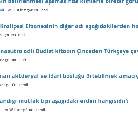
inin belirlenmesi aşamasında kimlerle birebir gör
ndı
|
610
kez görüntülendi
raliçesi Efsanesinin diğer adı aşağıdakilerden ha
z görüntülendi
nasutra adlı Budist kitabın Çinceden Türkçeye çev
ez görüntülendi
nan aktüeryal ve idari boşluğu örtebilmek amacıy
kez görüntülendi
andığı mutfak tipi aşağıdakilerden hangisidir?
ı
|
381
kez görüntülendi