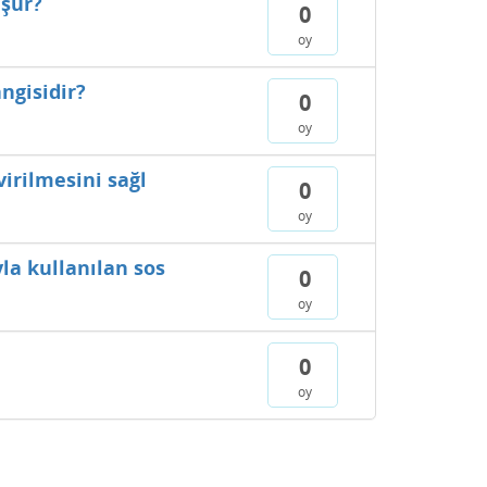
üşür?
0
oy
ngisidir?
0
oy
irilmesini sağl
0
oy
la kullanılan sos
0
oy
0
oy