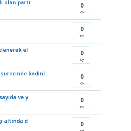
i olan parti
0
oy
0
oy
klenerek el
0
oy
 sürecinde kadınl
0
oy
 sayıda ve y
0
oy
ı altında d
0
oy