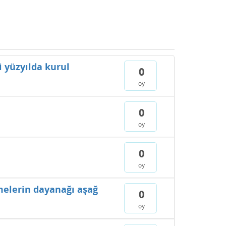
i yüzyılda kurul
0
oy
0
oy
0
oy
elerin dayanağı aşağ
0
oy