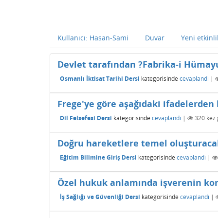
Kullanıcı: Hasan-Sami
Duvar
Yeni etkinli
Devlet tarafından ?Fabrika-i Hümayun
Osmanlı İktisat Tarihi Dersi
kategorisinde
cevaplandı
|
Frege'ye göre aşağıdaki ifadelerden 
Dil Felsefesi Dersi
kategorisinde
cevaplandı
|
320
kez 
Doğru hareketlere temel oluşturacak
Eğitim Bilimine Giriş Dersi
kategorisinde
cevaplandı
|
Özel hukuk anlamında işverenin ko
İş Sağlığı ve Güvenliği Dersi
kategorisinde
cevaplandı
|