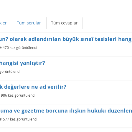
kler
Tüm sorular
Tüm cevaplar
? olarak adlandırılan büyük sınaî tesisleri hang
470
kez görüntülendi
hangisi yanlıştır?
görüntülendi
 değerlere ne ad verilir?
986
kez görüntülendi
ruma ve gözetme borcuna ilişkin hukuki düzenlem
577
kez görüntülendi