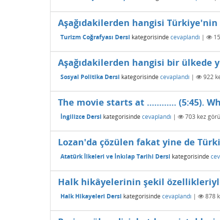
Aşağıdakilerden hangisi Türkiye'nin 
Turizm Coğrafyası Dersi
kategorisinde
cevaplandı
|
1
Aşağıdakilerden hangisi bir ülkede 
Sosyal Politika Dersi
kategorisinde
cevaplandı
|
922
ke
The movie starts at ............ (5:45
İngilizce Dersi
kategorisinde
cevaplandı
|
703
kez görü
Lozan'da çözülen fakat yine de Türki
Atatürk İlkeleri ve İnkılap Tarihi Dersi
kategorisinde
cev
Halk hikâyelerinin şekil özellikleriyl
Halk Hikayeleri Dersi
kategorisinde
cevaplandı
|
878
k