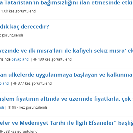
a Tataristan'ın bağımsızlığını ilan etmesinde etkil
1.0k
kez görüntülendi
klık kaç derecedir?
 görüntülendi
ezinde ve ilk mısrâ'ları ile kâfiyeli sekiz mısrâ' e
isinde
cevaplandı
|
480
kez görüntülendi
 olan ülkelerde uygulanmaya başlayan ve kalkınma
plandı
|
377
kez görüntülendi
işlem fiyatının altında ve üzerinde fiyatlarla, çok
ndı
|
997
kez görüntülendi
ler ve Medeniyet Tarihi ile İlgili Efsaneler" başlığ
588
kez görüntülendi