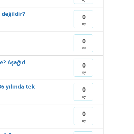
 değildir?
0
oy
0
oy
ve? Aşağıd
0
oy
6 yılında tek
0
oy
0
oy