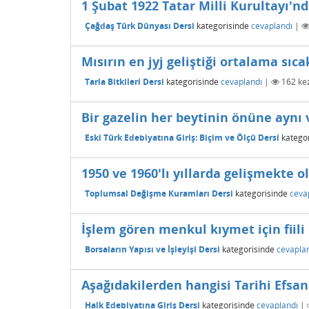
1 Şubat 1922 Tatar Milli Kurultayı'nd
Çağdaş Türk Dünyası Dersi
kategorisinde
cevaplandı
|
Mısırın en jyj geliştiği ortalama sıca
Tarla Bitkileri Dersi
kategorisinde
cevaplandı
|
162
kez
Bir gazelin her beytinin önüne aynı v
Eski Türk Edebiyatına Giriş: Biçim ve Ölçü Dersi
kategor
1950 ve 1960'lı yıllarda gelişmekte
Toplumsal Değişme Kuramları Dersi
kategorisinde
ceva
İşlem gören menkul kıymet için fiili 
Borsaların Yapısı ve İşleyişi Dersi
kategorisinde
cevapla
Aşağıdakilerden hangisi Tarihi Efsane
Halk Edebiyatına Giriş Dersi
kategorisinde
cevaplandı
|