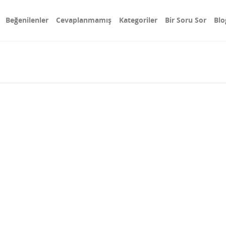
Beğenilenler
Cevaplanmamış
Kategoriler
Bir Soru Sor
Blo