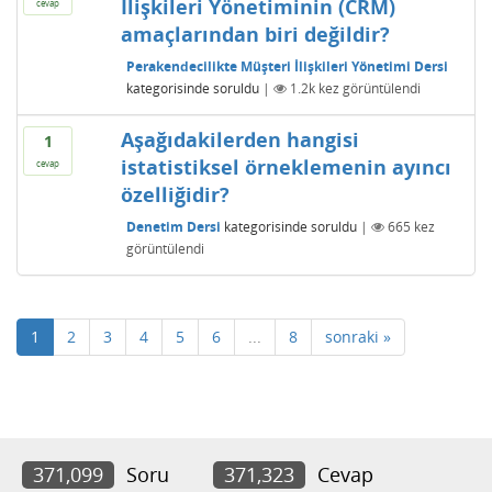
İlişkileri Yönetiminin (CRM)
cevap
amaçlarından biri değildir?
Perakendecilikte Müşteri İlişkileri Yönetimi Dersi
kategorisinde
soruldu
|
1.2k
kez görüntülendi
Aşağıdakilerden hangisi
1
istatistiksel örneklemenin ayıncı
cevap
özelliğidir?
Denetim Dersi
kategorisinde
soruldu
|
665
kez
görüntülendi
1
2
3
4
5
6
...
8
sonraki »
371,099
Soru
371,323
Cevap