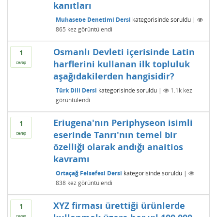
kanıtları
Muhasebe Denetimi Dersi
kategorisinde
soruldu
|
865
kez görüntülendi
Osmanlı Devleti içerisinde Latin
1
harflerini kullanan ilk topluluk
cevap
aşağıdakilerden hangisidir?
Türk Dili Dersi
kategorisinde
soruldu
|
1.1k
kez
görüntülendi
Eriugena'nın Periphyseon isimli
1
eserinde Tanrı'nın temel bir
cevap
özelliği olarak andığı anaitios
kavramı
Ortaçağ Felsefesi Dersi
kategorisinde
soruldu
|
838
kez görüntülendi
XYZ firması ürettiği ürünlerde
1
cevap