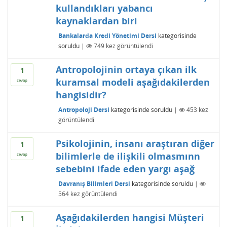
kullandıkları yabancı
kaynaklardan biri
Bankalarda Kredi Yönetimi Dersi
kategorisinde
soruldu
|
749
kez görüntülendi
Antropolojinin ortaya çıkan ilk
1
kuramsal modeli aşağıdakilerden
cevap
hangisidir?
Antropoloji Dersi
kategorisinde
soruldu
|
453
kez
görüntülendi
Psikolojinin, insanı araştıran diğer
1
bilimlerle de ilişkili olmasmınn
cevap
sebebini ifade eden yargı aşağ
Davranış Bilimleri Dersi
kategorisinde
soruldu
|
564
kez görüntülendi
Aşağıdakilerden hangisi Müşteri
1