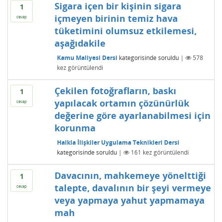
Sigara içen bir kişinin sigara
1
içmeyen birinin temiz hava
cevap
tüketimini olumsuz etkilemesi,
aşağıdakile
Kamu Maliyesi Dersi
kategorisinde
soruldu
|
578
kez görüntülendi
Çekilen fotoğrafların, baskı
1
yapılacak ortamın çözünürlük
cevap
değerine göre ayarlanabilmesi için
korunma
Halkla İlişkiler Uygulama Teknikleri Dersi
kategorisinde
soruldu
|
161
kez görüntülendi
Davacının, mahkemeye yönelttiği
1
talepte, davalının bir şeyi vermeye
cevap
veya yapmaya yahut yapmamaya
mah