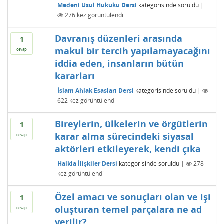
Medeni Usul Hukuku Dersi
kategorisinde
soruldu
|
276
kez görüntülendi
Davranış düzenleri arasında
1
makul bir tercih yapılamayacağını
cevap
iddia eden, insanların bütün
kararları
İslam Ahlak Esasları Dersi
kategorisinde
soruldu
|
622
kez görüntülendi
Bireylerin, ülkelerin ve örgütlerin
1
karar alma sürecindeki siyasal
cevap
aktörleri etkileyerek, kendi çıka
Halkla İlişkiler Dersi
kategorisinde
soruldu
|
278
kez görüntülendi
Özel amacı ve sonuçları olan ve işi
1
oluşturan temel parçalara ne ad
cevap
verilir?