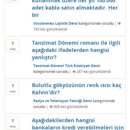
kullanmak üzere her yıl 100.000
adet kablo satın almaktadır. Her
bir
Uluslararası Lojistik Dersi
kategorisinde
soruldu
|
793
kez görüntülendi
Tanzimat Dönemi romanı ile ilgili
1
aşağıdaki ifadelerden hangisi
cevap
yanlıştır?
Tanzimat Dönemi Türk Edebiyatı Dersi
kategorisinde
soruldu
|
267
kez görüntülendi
Bulutlu gökyüzünün renk ısısı kaç
1
Kelvin'dir?
cevap
Radyo ve Televizyon Tekniği Dersi
kategorisinde
soruldu
|
936
kez görüntülendi
Aşağıdakilerden hangisi
1
bankaların kredi verebilmeleri için
cevap