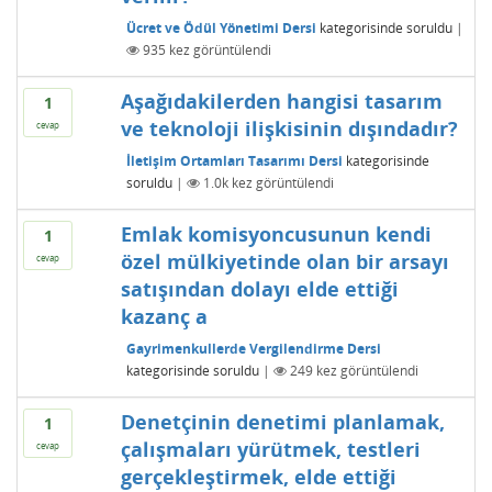
Ücret ve Ödül Yönetimi Dersi
kategorisinde
soruldu
|
935
kez görüntülendi
Aşağıdakilerden hangisi tasarım
1
ve teknoloji ilişkisinin dışındadır?
cevap
İletişim Ortamları Tasarımı Dersi
kategorisinde
soruldu
|
1.0k
kez görüntülendi
Emlak komisyoncusunun kendi
1
özel mülkiyetinde olan bir arsayı
cevap
satışından dolayı elde ettiği
kazanç a
Gayrimenkullerde Vergilendirme Dersi
kategorisinde
soruldu
|
249
kez görüntülendi
Denetçinin denetimi planlamak,
1
çalışmaları yürütmek, testleri
cevap
gerçekleştirmek, elde ettiği