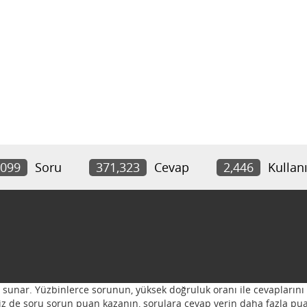
,099
Soru
371,323
Cevap
2,446
Kullanı
ı sunar. Yüzbinlerce sorunun, yüksek doğruluk oranı ile cevaplarını 
 Siz de soru sorun puan kazanın, sorulara cevap verin daha fazla pua