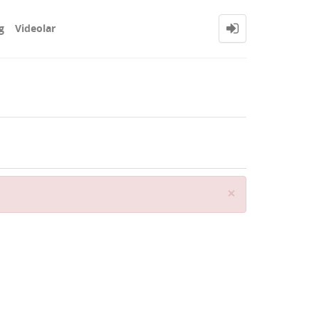
g
Videolar
Close
×