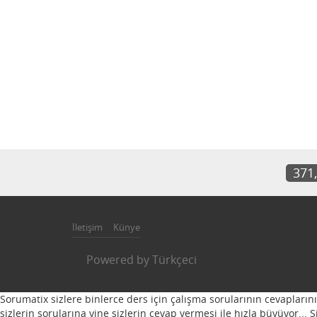
371
İletişim
Künye
Powered by
Türkçeci
Sorumatix sizlere binlerce ders için çalışma sorularının cevapların
sizlerin sorularına yine sizlerin cevap vermesi ile hızla büyüyor...