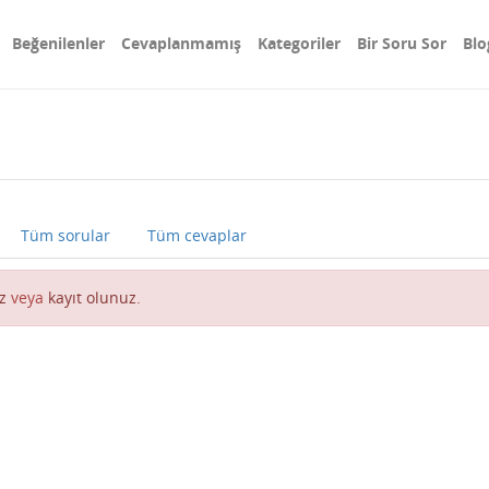
Beğenilenler
Cevaplanmamış
Kategoriler
Bir Soru Sor
Blo
Tüm sorular
Tüm cevaplar
z
veya
kayıt olunuz
.