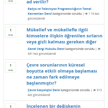
ad verilir?
cevap
Radyo ve Televizyon Programcılığının Temel
Kavramları Dersi
kategorisinde
soruldu
|
1.1k
kez
görüntülendi
Mükellef ve mükellefle ilgili
1
kimselere ilişkin öğrenilen sırların
cevap
veya gizli kalması gereken diğer
Genel Vergi Hukuku Dersi
kategorisinde
soruldu
|
441
kez görüntülendi
Çevre sorunlarının küresel
1
boyutta etkili olmaya başlaması
cevap
ne zaman fark edilmeye
başlanmıştır?
Çevre Sosyolojisi Dersi
kategorisinde
soruldu
|
313
kez görüntülendi
İncelenen bir değişkenin
1