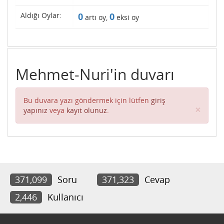
Aldığı Oylar:
0
0
artı oy,
eksi oy
Mehmet-Nuri'in duvarı
Bu duvara yazı göndermek için lütfen
giriş
Clos
×
yapınız
veya
kayıt olunuz
.
371,099
Soru
371,323
Cevap
2,446
Kullanıcı