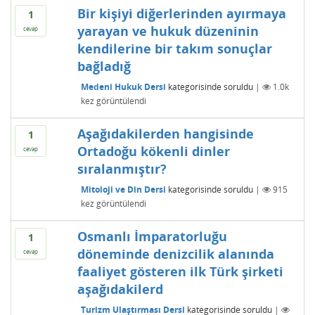
Bir kişiyi diğerlerinden ayırmaya
1
yarayan ve hukuk düzeninin
cevap
kendilerine bir takım sonuçlar
bağladığ
Medeni Hukuk Dersi
kategorisinde
soruldu
|
1.0k
kez görüntülendi
Aşağıdakilerden hangisinde
1
Ortadoğu kökenli dinler
cevap
sıralanmıştır?
Mitoloji ve Din Dersi
kategorisinde
soruldu
|
915
kez görüntülendi
Osmanlı İmparatorluğu
1
döneminde denizcilik alanında
cevap
faaliyet gösteren ilk Türk şirketi
aşağıdakilerd
Turizm Ulaştırması Dersi
kategorisinde
soruldu
|