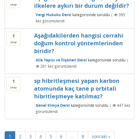
ilkelere aykırı bir durum değildir?
cevap
Vergi Hukuku Dersi
kategorisinde
soruldu
|
395
kez görüntülendi
Aşağıdakilerden hangisi cerrahi
1
doğum kontrol yöntemlerinden
cevap
biridir?
Aile Yapısı ve İlişkileri Dersi
kategorisinde
soruldu
|
261
kez görüntülendi
sp hibritleşmesi yapan karbon
1
atomunda kaç tane p orbitali
cevap
hibritleşmeye katılmaz?
Genel Kimya Dersi
kategorisinde
soruldu
|
447
kez
görüntülendi
1
2
3
4
5
6
...
8
sonraki »