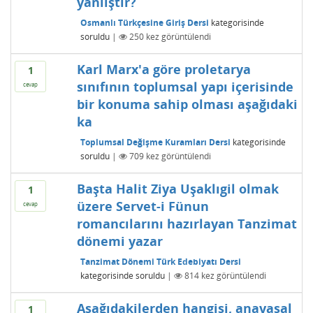
yanlıştır?
Osmanlı Türkçesine Giriş Dersi
kategorisinde
soruldu
|
250
kez görüntülendi
Karl Marx'a göre proletarya
1
sınıfının toplumsal yapı içerisinde
cevap
bir konuma sahip olması aşağıdaki
ka
Toplumsal Değişme Kuramları Dersi
kategorisinde
soruldu
|
709
kez görüntülendi
Başta Halit Ziya Uşaklıgil olmak
1
üzere Servet-i Fünun
cevap
romancılarını hazırlayan Tanzimat
dönemi yazar
Tanzimat Dönemi Türk Edebiyatı Dersi
kategorisinde
soruldu
|
814
kez görüntülendi
Aşağıdakilerden hangisi, anayasal
1