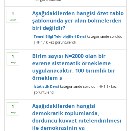
Aşağıdakilerden hangisi özet tablo
1
şablonunda yer alan bölmelerden
cevap
biri değildir?
Temel Bilgi Teknolojileri Dersi
kategorisinde
soruldu
|
1.1k
kez görüntülendi
Birim sayısı N=2000 olan bir
1
evrene sistematik örnekleme
cevap
uygulanacaktır. 100 birimlik bir
örneklem s
İstatistik Dersi
kategorisinde
soruldu
|
1.1k
kez
görüntülendi
Aşağıdakilerden hangisi
1
demokratik toplumlarda,
cevap
dördüncü kuvvet nitelendirilmesi
ile demokrasinin va