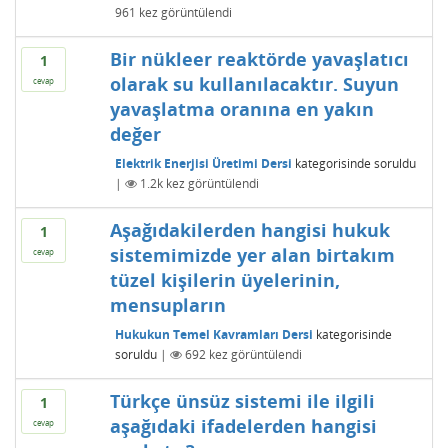
961
kez görüntülendi
Bir nükleer reaktörde yavaşlatıcı
1
olarak su kullanılacaktır. Suyun
cevap
yavaşlatma oranına en yakın
değer
Elektrik Enerjisi Üretimi Dersi
kategorisinde
soruldu
|
1.2k
kez görüntülendi
Aşağıdakilerden hangisi hukuk
1
sistemimizde yer alan birtakım
cevap
tüzel kişilerin üyelerinin,
mensupların
Hukukun Temel Kavramları Dersi
kategorisinde
soruldu
|
692
kez görüntülendi
Türkçe ünsüz sistemi ile ilgili
1
aşağıdaki ifadelerden hangisi
cevap