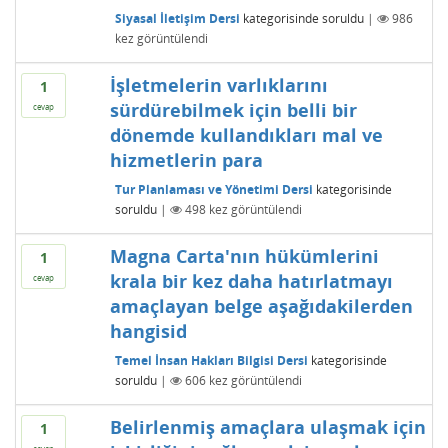
Siyasal İletişim Dersi
kategorisinde
soruldu
|
986
kez görüntülendi
İşletmelerin varlıklarını
1
sürdürebilmek için belli bir
cevap
dönemde kullandıkları mal ve
hizmetlerin para
Tur Planlaması ve Yönetimi Dersi
kategorisinde
soruldu
|
498
kez görüntülendi
Magna Carta'nın hükümlerini
1
krala bir kez daha hatırlatmayı
cevap
amaçlayan belge aşağıdakilerden
hangisid
Temel İnsan Hakları Bilgisi Dersi
kategorisinde
soruldu
|
606
kez görüntülendi
Belirlenmiş amaçlara ulaşmak için
1