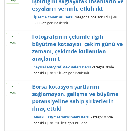
işbirliğini sağlayarak insanların ve
cevap
eşyaların verimli, etkili ikt
İşletme Yönetimi Dersi
kategorisinde
soruldu
|
300
kez görüntülendi
Fotoğrafçının çekimle ilgili
1
büyütme katsayısı, çekim günü ve
cevap
zamanı, çekimde kullanılan
araçların t
Sayısal Fotoğraf Makineleri Dersi
kategorisinde
soruldu
|
1.1k
kez görüntülendi
Borsa kotasyon şartlarını
1
sağlamayan, gelişme ve büyüme
cevap
potansiyeline sahip şirketlerin
ihraç ettikl
Menkul Kıymet Yatırımları Dersi
kategorisinde
soruldu
|
316
kez görüntülendi