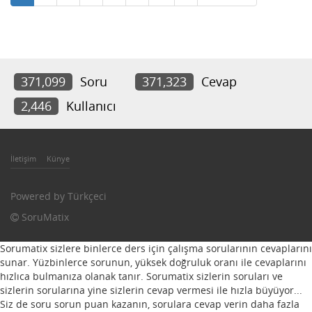
371,099
Soru
371,323
Cevap
2,446
Kullanıcı
İletişim
Künye
Powered by
Türkçeci
SoruMatix
Sorumatix sizlere binlerce ders için çalışma sorularının cevaplarını
sunar. Yüzbinlerce sorunun, yüksek doğruluk oranı ile cevaplarını
hızlıca bulmanıza olanak tanır. Sorumatix sizlerin soruları ve
sizlerin sorularına yine sizlerin cevap vermesi ile hızla büyüyor...
Siz de soru sorun puan kazanın, sorulara cevap verin daha fazla