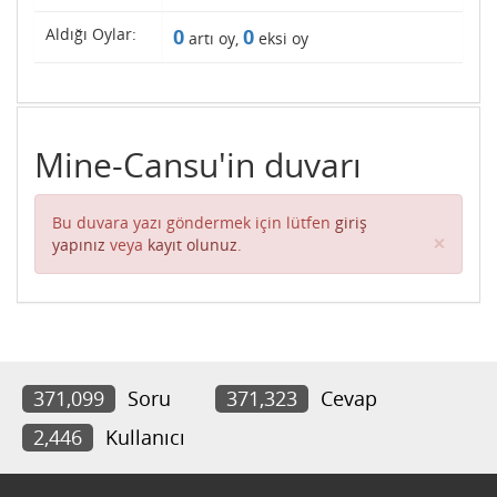
Aldığı Oylar:
0
0
artı oy,
eksi oy
Mine-Cansu'in duvarı
Bu duvara yazı göndermek için lütfen
giriş
Clos
×
yapınız
veya
kayıt olunuz
.
371,099
Soru
371,323
Cevap
2,446
Kullanıcı