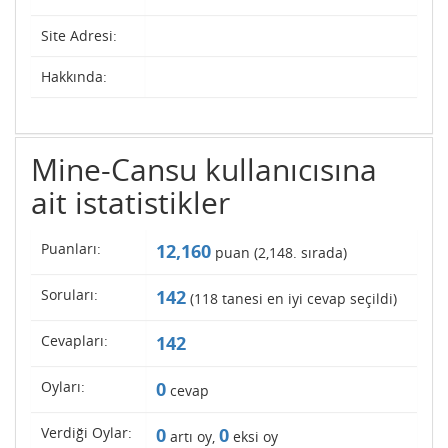
Site Adresi:
Hakkında:
Mine-Cansu kullanıcısına
ait istatistikler
Puanları:
12,160
puan (
2,148
. sırada)
Soruları:
142
(
118
tanesi en iyi cevap seçildi)
Cevapları:
142
Oyları:
0
cevap
Verdiği Oylar:
0
0
artı oy,
eksi oy