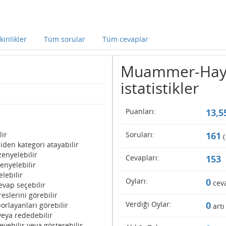
kinlikler
Tüm sorular
Tüm cevaplar
Muammer-Hayri 
istatistikler
Puanları:
13,5
lir
Soruları:
161
(
iden kategori atayabilir
enyelebilir
Cevapları:
153
enyelebilir
lebilir
Oyları:
0
cev
evap seçebilir
eslerini görebilir
Verdiği Oylar:
0
orlayanları görebilir
artı
veya rededebilir
eyebilir veya gösterebilir