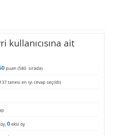
kullanıcısına ait
50
puan (
580
. sırada)
137
tanesi en iyi cevap seçildi)
ap
0
 oy,
eksi oy