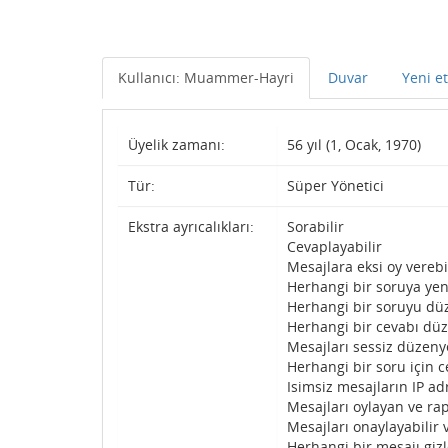
Kullanıcı: Muammer-Hayri
Duvar
Yeni et
Üyelik zamanı:
56 yıl (1, Ocak, 1970)
Tür:
Süper Yönetici
Ekstra ayrıcalıkları:
Sorabilir
Cevaplayabilir
Mesajlara eksi oy verebi
Herhangi bir soruya yen
Herhangi bir soruyu düz
Herhangi bir cevabı düz
Mesajları sessiz düzenye
Herhangi bir soru için c
Isimsiz mesajların IP adr
Mesajları oylayan ve rap
Mesajları onaylayabilir 
Herhangi bir mesajı gizl