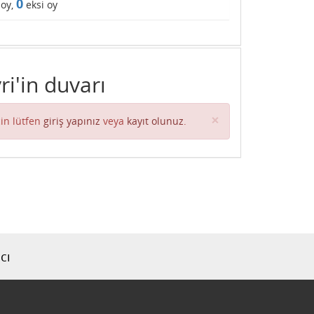
0
 oy,
eksi oy
'in duvarı
Close
×
in lütfen
giriş yapınız
veya
kayıt olunuz
.
cı