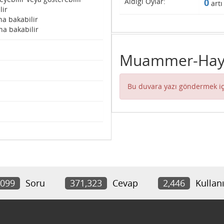
Aldığı Oylar:
0
artı
lir
na bakabilir
na bakabilir
Muammer-Hayri
Bu duvara yazı göndermek iç
,099
Soru
371,323
Cevap
2,446
Kullanı