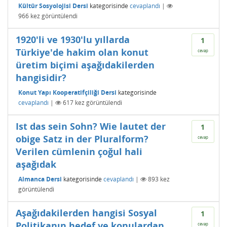
Kültür Sosyolojisi Dersi
kategorisinde
cevaplandı
|
966
kez görüntülendi
1920'li ve 1930'lu yıllarda
1
Türkiye'de hakim olan konut
cevap
üretim biçimi aşağıdakilerden
hangisidir?
Konut Yapı Kooperatifçiliği Dersi
kategorisinde
cevaplandı
|
617
kez görüntülendi
Ist das sein Sohn? Wie lautet der
1
obige Satz in der Pluralform?
cevap
Verilen cümlenin çoğul hali
aşağıdak
Almanca Dersi
kategorisinde
cevaplandı
|
893
kez
görüntülendi
Aşağıdakilerden hangisi Sosyal
1
Politikanın hedef ve konulardan
cevap