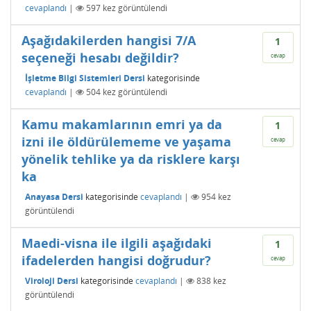
cevaplandı
|
597
kez görüntülendi
Aşağıdakilerden hangisi 7/A
1
seçeneği hesabı değildir?
cevap
İşletme Bilgi Sistemleri Dersi
kategorisinde
cevaplandı
|
504
kez görüntülendi
Kamu makamlarının emri ya da
1
izni ile öldürülememe ve yaşama
cevap
yönelik tehlike ya da risklere karşı
ka
Anayasa Dersi
kategorisinde
cevaplandı
|
954
kez
görüntülendi
Maedi-visna ile ilgili aşağıdaki
1
ifadelerden hangisi doğrudur?
cevap
Viroloji Dersi
kategorisinde
cevaplandı
|
838
kez
görüntülendi