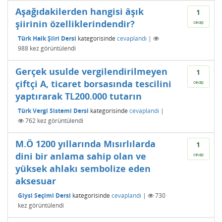
Aşağıdakilerden hangisi âşık
1
şiirinin özelliklerindendir?
cevap
Türk Halk Şiiri Dersi
kategorisinde
cevaplandı
|
988
kez görüntülendi
Gerçek usulde vergilendirilmeyen
1
çiftçi A, ticaret borsasında tescilini
cevap
yaptırarak TL200.000 tutarın
Türk Vergi Sistemi Dersi
kategorisinde
cevaplandı
|
762
kez görüntülendi
M.Ö 1200 yıllarında Mısırlılarda
1
dini bir anlama sahip olan ve
cevap
yüksek ahlakı sembolize eden
aksesuar
Giysi Seçimi Dersi
kategorisinde
cevaplandı
|
730
kez görüntülendi