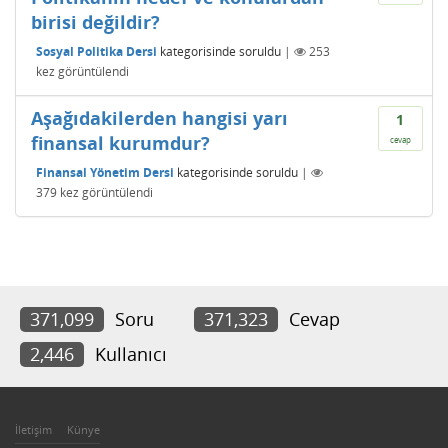
birisi değildir?
Sosyal Politika Dersi
kategorisinde
soruldu
|
253
kez görüntülendi
Aşağıdakilerden hangisi yarı
1
finansal kurumdur?
cevap
Finansal Yönetim Dersi
kategorisinde
soruldu
|
379
kez görüntülendi
371,099
Soru
371,323
Cevap
2,446
Kullanıcı
İletişim
Künye