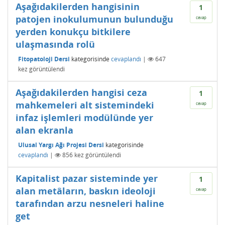
Aşağıdakilerden hangisinin
1
patojen inokulumunun bulunduğu
cevap
yerden konukçu bitkilere
ulaşmasında rolü
Fitopatoloji Dersi
kategorisinde
cevaplandı
|
647
kez görüntülendi
Aşağıdakilerden hangisi ceza
1
mahkemeleri alt sistemindeki
cevap
infaz işlemleri modülünde yer
alan ekranla
Ulusal Yargı Ağı Projesi Dersi
kategorisinde
cevaplandı
|
856
kez görüntülendi
Kapitalist pazar sisteminde yer
1
alan metâların, baskın ideoloji
cevap
tarafından arzu nesneleri haline
get