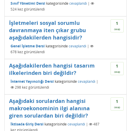
Sınıf Yönetimi Dersi
kategorisinde
cevaplandı
|
524
kez görüntülendi
İşletmeleri sosyal sorumlu
1
davranmaya iten çıkar grubu
cevap
aşağıdakilerden hangisidir?
Genel İşletme Dersi
kategorisinde
cevaplandı
|
678
kez görüntülendi
Aşağıdakilerden hangisi tasarım
1
ilkelerinden biri değildir?
cevap
İnternet Yayıncılığı Dersi
kategorisinde
cevaplandı
|
298
kez görüntülendi
Aşağıdaki sorulardan hangisi
1
makroekonominin ilgi alanına
cevap
giren sorulardan biri değildir?
İktisada Giriş Dersi
kategorisinde
cevaplandı
|
487
kez görüntülendi