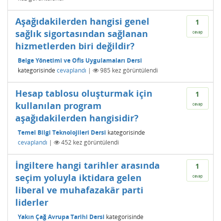
Aşağıdakilerden hangisi genel
1
sağlık sigortasından sağlanan
cevap
hizmetlerden biri değildir?
Belge Yönetimi ve Ofis Uygulamaları Dersi
kategorisinde
cevaplandı
|
985
kez görüntülendi
Hesap tablosu oluşturmak için
1
kullanılan program
cevap
aşağıdakilerden hangisidir?
Temel Bilgi Teknolojileri Dersi
kategorisinde
cevaplandı
|
452
kez görüntülendi
İngiltere hangi tarihler arasında
1
seçim yoluyla iktidara gelen
cevap
liberal ve muhafazakâr parti
liderler
Yakın Çağ Avrupa Tarihi Dersi
kategorisinde