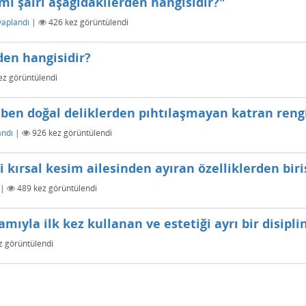
i şairi aşağıdakilerden hangisidir?"
vaplandı
|
426
kez görüntülendi
den hangisidir?
z görüntülendi
iben doğal deliklerden pıhtılaşmayan katran ren
andı
|
926
kez görüntülendi
 kırsal kesim ailesinden ayıran özelliklerden biri
|
489
kez görüntülendi
yla ilk kez kullanan ve estetiği ayrı bir disiplin
 görüntülendi