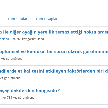
Tüm sorular
Tüm cevaplar
a ile diğer ayağın yere ilk temas ettiği nokta aras
aplandı
|
765
kez görüntülendi
 toplumsal ve kamusal bir sorun olarak görülmemiş
kez görüntülendi
ilerde et kalitesini etkileyen faktörlerden biri d
ez görüntülendi
 aşağıdakilerden hangisidir?
ı
|
784
kez görüntülendi