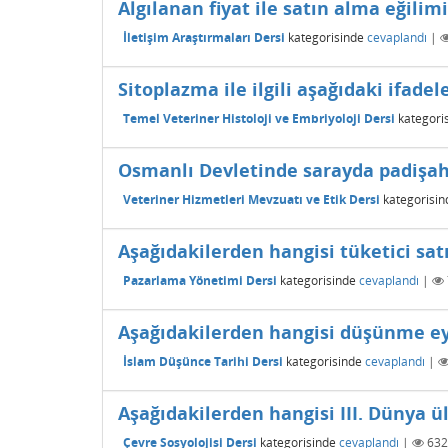
Algılanan fiyat ile satın alma eğilim
İletişim Araştırmaları Dersi
kategorisinde
cevaplandı
|
Sitoplazma ile ilgili aşağıdaki ifadel
Temel Veteriner Histoloji ve Embriyoloji Dersi
kategori
Osmanlı Devletinde sarayda padişah
Veteriner Hizmetleri Mevzuatı ve Etik Dersi
kategorisin
Aşağıdakilerden hangisi tüketici sat
Pazarlama Yönetimi Dersi
kategorisinde
cevaplandı
|
Aşağıdakilerden hangisi düşünme eyl
İslam Düşünce Tarihi Dersi
kategorisinde
cevaplandı
|
Aşağıdakilerden hangisi III. Dünya 
Çevre Sosyolojisi Dersi
kategorisinde
cevaplandı
|
632