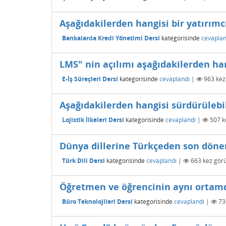
Aşağıdakilerden hangisi bir yatırımc
Bankalarda Kredi Yönetimi Dersi
kategorisinde
cevaplan
LMS" nin açılımı aşağıdakilerden han
E-İş Süreçleri Dersi
kategorisinde
cevaplandı
|
963
kez
Aşağıdakilerden hangisi sürdürülebi
Lojistik İlkeleri Dersi
kategorisinde
cevaplandı
|
507
k
Dünya dillerine Türkçeden son döne
Türk Dili Dersi
kategorisinde
cevaplandı
|
663
kez görü
Öğretmen ve öğrencinin aynı ortamd
Büro Teknolojileri Dersi
kategorisinde
cevaplandı
|
73