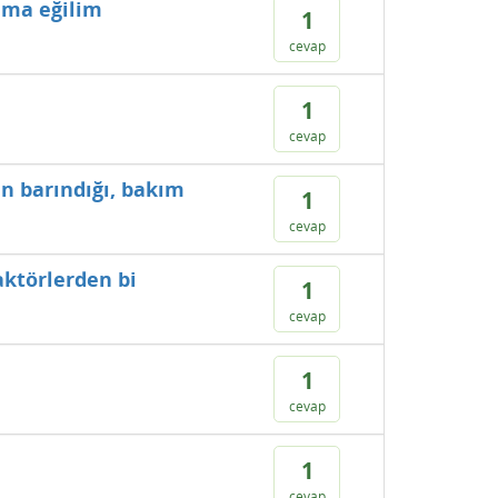
alma eğilim
1
cevap
1
cevap
n barındığı, bakım
1
cevap
aktörlerden bi
1
cevap
1
cevap
1
cevap