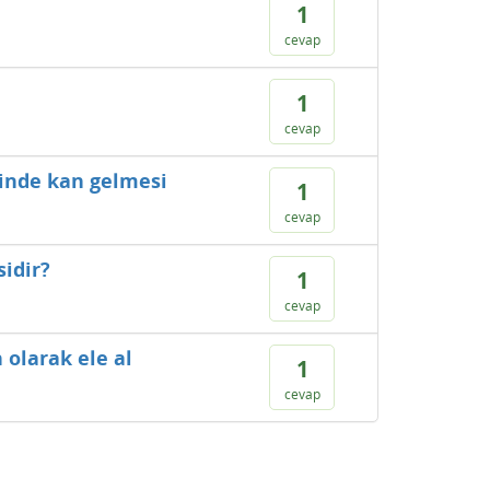
1
cevap
1
cevap
ginde kan gelmesi
1
cevap
sidir?
1
cevap
 olarak ele al
1
cevap