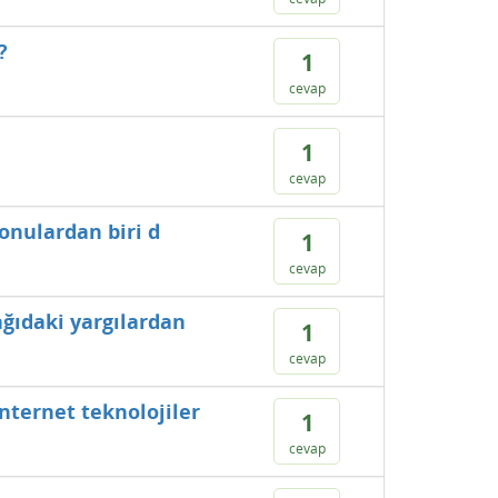
?
1
cevap
1
cevap
onulardan biri d
1
cevap
ğıdaki yargılardan
1
cevap
ternet teknolojiler
1
cevap