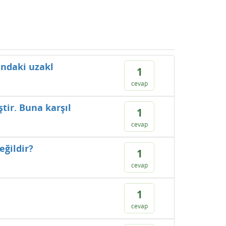
ındaki uzakl
1
cevap
tir. Buna karşıl
1
cevap
eğildir?
1
cevap
1
cevap