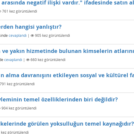
i arasında negatif ilişki vardır." ifadesinde satın 
761
kez görüntülendi
erden hangisi yanlıştır?
sinde
cevaplandı
|
905
kez görüntülendi
 ve yakın hizmetinde bulunan kimselerin atlarını
de
cevaplandı
|
660
kez görüntülendi
ın alma davranışını etkileyen sosyal ve kültürel f
791
kez görüntülendi
eminin temel özelliklerinden biri değildir?
904
kez görüntülendi
ülkelerinde görülen yoksulluğun temel kaynağıdır?
kez görüntülendi