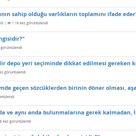
ının sahip olduğu varlıkların toplamını ifade eder
dı
|
1.1k
kez görüntülendi
gisidir?"
 görüntülendi
lir depo yeri seçiminde dikkat edilmesi gereken k
ez görüntülendi
mde geçen sözcüklerden birinin döner olması, aşa
ntülendi
a ve aynı anda bulunmalarına gerek kalmadan, İn
6
kez görüntülendi