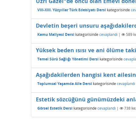
Uzrî Gazel"de öncü olan Emevî dönem
VIII-XIII. Yüzyıllar Türk Edebiyatı Dersi
kategorisinde
ce
Devletin beşeri unsuru aşağıdakiler
Kamu Maliyesi Dersi
kategorisinde
cevaplandı
|
589
ke
Yüksek beden ısısı ve ani ölüme tak
Temel Sürü Sağlığı Yönetimi Dersi
kategorisinde
cevapl
Aşağıdakilerden hangisi kent ailesini
Toplumsal Yaşamda Aile Dersi
kategorisinde
cevaplandı
Estetik sözcüğünü günümüzdeki anlamı
Görsel Estetik Dersi
kategorisinde
cevaplandı
|
738
kez