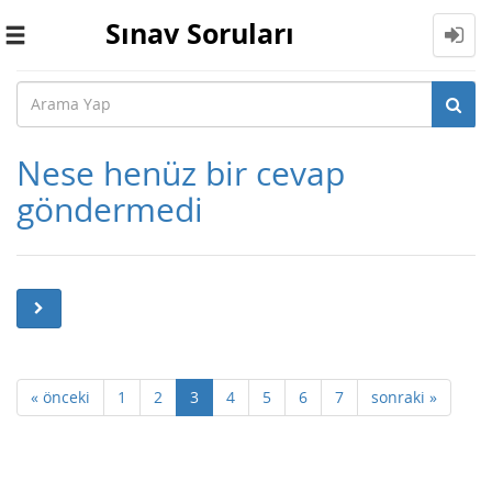
Sınav Soruları
Toggle
navigation
Nese henüz bir cevap
göndermedi
« önceki
1
2
3
4
5
6
7
sonraki »