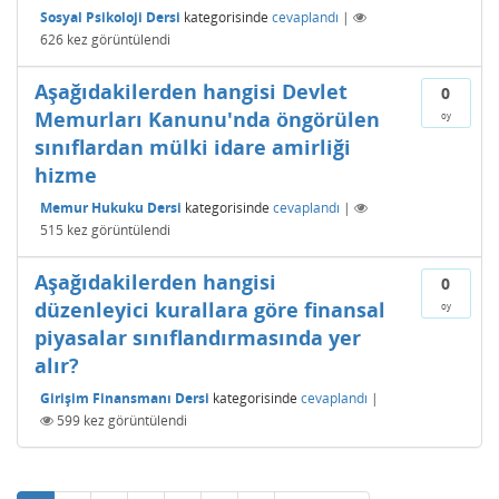
Sosyal Psikoloji Dersi
kategorisinde
cevaplandı
|
626
kez görüntülendi
Aşağıdakilerden hangisi Devlet
0
Memurları Kanunu'nda öngörülen
oy
sınıflardan mülki idare amirliği
hizme
Memur Hukuku Dersi
kategorisinde
cevaplandı
|
515
kez görüntülendi
Aşağıdakilerden hangisi
0
düzenleyici kurallara göre finansal
oy
piyasalar sınıflandırmasında yer
alır?
Girişim Finansmanı Dersi
kategorisinde
cevaplandı
|
599
kez görüntülendi