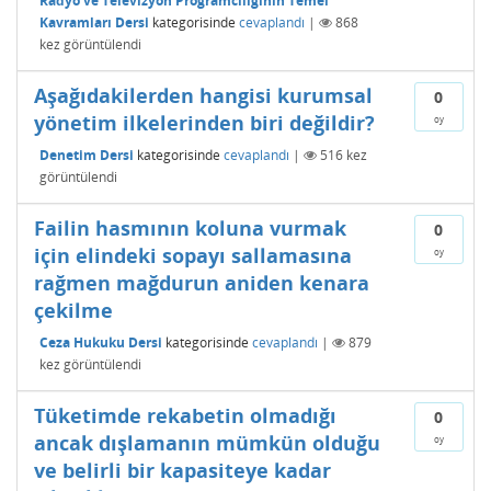
Radyo ve Televizyon Programcılığının Temel
Kavramları Dersi
kategorisinde
cevaplandı
|
868
kez görüntülendi
Aşağıdakilerden hangisi kurumsal
0
yönetim ilkelerinden biri değildir?
oy
Denetim Dersi
kategorisinde
cevaplandı
|
516
kez
görüntülendi
Failin hasmının koluna vurmak
0
için elindeki sopayı sallamasına
oy
rağmen mağdurun aniden kenara
çekilme
Ceza Hukuku Dersi
kategorisinde
cevaplandı
|
879
kez görüntülendi
Tüketimde rekabetin olmadığı
0
ancak dışlamanın mümkün olduğu
oy
ve belirli bir kapasiteye kadar