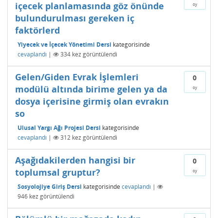
içecek planlamasında göz önünde
oy
bulundurulması gereken iç
faktörlerd
Yiyecek ve İçecek Yönetimi Dersi
kategorisinde
cevaplandı
|
334
kez görüntülendi
Gelen/Giden Evrak İşlemleri
0
modülü altında birime gelen ya da
oy
dosya içerisine girmiş olan evrakın
so
Ulusal Yargı Ağı Projesi Dersi
kategorisinde
cevaplandı
|
312
kez görüntülendi
Aşağıdakilerden hangisi bir
0
toplumsal gruptur?
oy
Sosyolojiye Giriş Dersi
kategorisinde
cevaplandı
|
946
kez görüntülendi