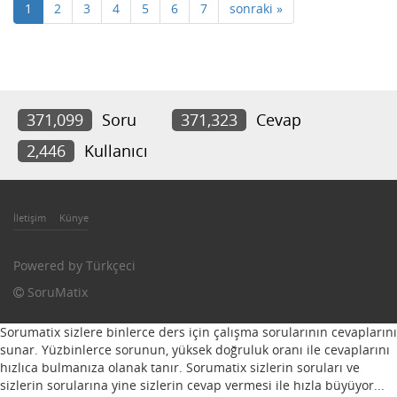
1
2
3
4
5
6
7
sonraki »
371,099
Soru
371,323
Cevap
2,446
Kullanıcı
İletişim
Künye
Powered by
Türkçeci
SoruMatix
Sorumatix sizlere binlerce ders için çalışma sorularının cevaplarını
sunar. Yüzbinlerce sorunun, yüksek doğruluk oranı ile cevaplarını
hızlıca bulmanıza olanak tanır. Sorumatix sizlerin soruları ve
sizlerin sorularına yine sizlerin cevap vermesi ile hızla büyüyor...