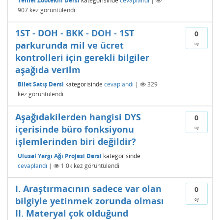
Temel Zootekni Dersi
kategorisinde
cevaplandı
|
907
kez görüntülendi
1ST - DOH - BKK - DOH - 1ST
0
parkurunda mil ve ücret
oy
kontrolleri için gerekli bilgiler
aşağıda verilm
Bilet Satış Dersi
kategorisinde
cevaplandı
|
329
kez görüntülendi
Aşağıdakilerden hangisi DYS
0
içerisinde büro fonksiyonu
oy
işlemlerinden biri değildir?
Ulusal Yargı Ağı Projesi Dersi
kategorisinde
cevaplandı
|
1.0k
kez görüntülendi
I. Araştırmacının sadece var olan
0
bilgiyle yetinmek zorunda olması
oy
II. Materyal çok olduğund