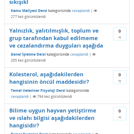
sıkışıkl
Kamu Maliyesi Dersi
kategorisinde
cevaplandı
|
277
kez görüntülendi
Yalnızlık, yalıtılmışlık, toplum ve
0
grup tarafından kabul edilmeme
oy
ve cezalandırma duyguları aşağıda
Genel İşletme Dersi
kategorisinde
cevaplandı
|
205
kez görüntülendi
Kolesterol, aşağıdakilerden
0
hangisinin öncül maddesidir?
oy
Temel Veteriner Fizyoloji Dersi
kategorisinde
cevaplandı
|
794
kez görüntülendi
Bilime uygun hayvan yetiştirme
0
ve ıslahı bilgisi aşağıdakilerden
oy
hangisidir?