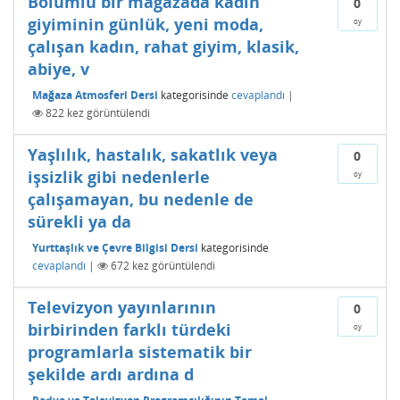
Bölümlü bir mağazada kadın
0
giyiminin günlük, yeni moda,
oy
çalışan kadın, rahat giyim, klasik,
abiye, v
Mağaza Atmosferi Dersi
kategorisinde
cevaplandı
|
822
kez görüntülendi
Yaşlılık, hastalık, sakatlık veya
0
işsizlik gibi nedenlerle
oy
çalışamayan, bu nedenle de
sürekli ya da
Yurttaşlık ve Çevre Bilgisi Dersi
kategorisinde
cevaplandı
|
672
kez görüntülendi
Televizyon yayınlarının
0
birbirinden farklı türdeki
oy
programlarla sistematik bir
şekilde ardı ardına d