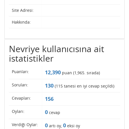
Site Adresi:
Hakkında:
Nevriye kullanıcısına ait
istatistikler
Puanları:
12,390
puan (
1,965
. sırada)
Soruları:
130
(
115
tanesi en iyi cevap seçildi)
Cevapları:
156
Oyları:
0
cevap
Verdiği Oylar:
0
0
artı oy,
eksi oy