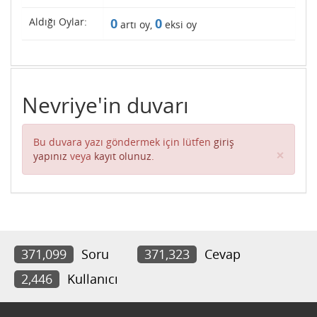
Aldığı Oylar:
0
0
artı oy,
eksi oy
Nevriye'in duvarı
Bu duvara yazı göndermek için lütfen
giriş
Clos
×
yapınız
veya
kayıt olunuz
.
371,099
Soru
371,323
Cevap
2,446
Kullanıcı