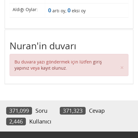
Aldığı Oylar:
0
0
artı oy,
eksi oy
Nuran'in duvarı
Bu duvara yazı göndermek için lütfen
giriş
Clos
×
yapınız
veya
kayıt olunuz
.
371,099
Soru
371,323
Cevap
2,446
Kullanıcı