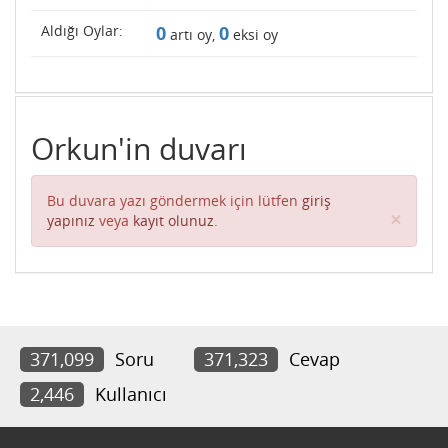
Aldığı Oylar:
0
0
artı oy,
eksi oy
Orkun'in duvarı
Bu duvara yazı göndermek için lütfen
giriş
Clos
×
yapınız
veya
kayıt olunuz
.
371,099
Soru
371,323
Cevap
2,446
Kullanıcı