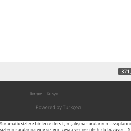
371
İletişim
Künye
Powered by
Türkçeci
Sorumatix sizlere binlerce ders için çalışma sorularının cevapların
sizlerin sorularına yine sizlerin cevap vermesi ile hızla büyüyor...