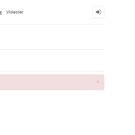
g
Videolar
Close
×