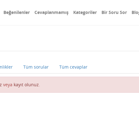
Beğenilenler
Cevaplanmamış
Kategoriler
Bir Soru Sor
Blo
nlikler
Tüm sorular
Tüm cevaplar
z
veya
kayıt olunuz
.