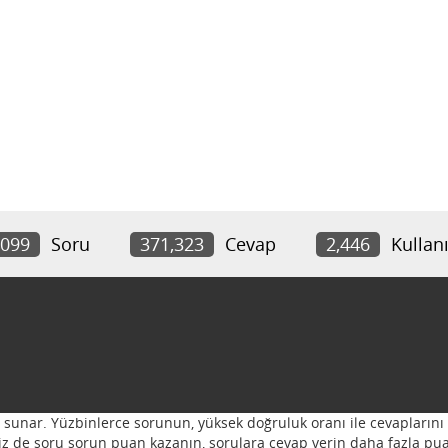
,099
Soru
371,323
Cevap
2,446
Kullanı
ı sunar. Yüzbinlerce sorunun, yüksek doğruluk oranı ile cevaplarını 
 Siz de soru sorun puan kazanın, sorulara cevap verin daha fazla pua