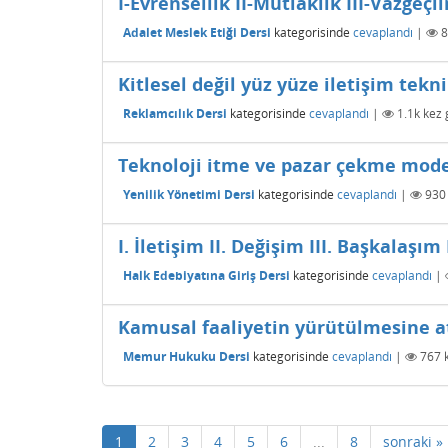
I-Evrensellik II-Mutlaklık III-Vazgeç
Adalet Meslek Etiği Dersi
kategorisinde
cevaplandı
|
8
Kitlesel değil yüz yüze iletişim tek
Reklamcılık Dersi
kategorisinde
cevaplandı
|
1.1k
kez 
Teknoloji itme ve pazar çekme model
Yenilik Yönetimi Dersi
kategorisinde
cevaplandı
|
930
I. İletişim II. Değişim III. Başkalaşı
Halk Edebiyatına Giriş Dersi
kategorisinde
cevaplandı
|
Kamusal faaliyetin yürütülmesine at
Memur Hukuku Dersi
kategorisinde
cevaplandı
|
767
k
1
2
3
4
5
6
...
8
sonraki »