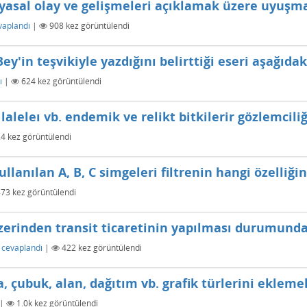
yasal olay ve gelişmeleri açıklamak üzere uyuşm
vaplandı
|
908
kez görüntülendi
Bey'in teşvikiyle yazdığını belirttiği eseri aşağıda
ı
|
624
kez görüntülendi
l laleleı vb. endemik ve relikt bitkilerir gözlemcil
24
kez görüntülendi
llanılan A, B, C simgeleri filtrenin hangi özelliğin
873
kez görüntülendi
erinden transit ticaretinin yapılması durumunda,
cevaplandı
|
422
kez görüntülendi
a, çubuk, alan, dağıtım vb. grafik türlerini eklemek
|
1.0k
kez görüntülendi