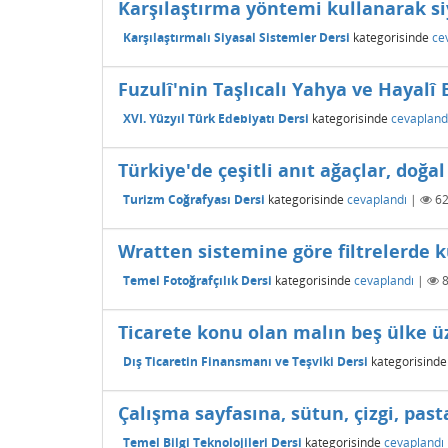
Karşılaştırma yöntemi kullanarak si
Karşılaştırmalı Siyasal Sistemler Dersi
kategorisinde
ce
Fuzulî'nin Taşlıcalı Yahya ve Hayalî 
XVI. Yüzyıl Türk Edebiyatı Dersi
kategorisinde
cevapland
Türkiye'de çeşitli anıt ağaçlar, doğa
Turizm Coğrafyası Dersi
kategorisinde
cevaplandı
|
6
Wratten sistemine göre filtrelerde ku
Temel Fotoğrafçılık Dersi
kategorisinde
cevaplandı
|
Ticarete konu olan malın beş ülke üz
Dış Ticaretin Finansmanı ve Teşviki Dersi
kategorisinde
Çalışma sayfasına, sütun, çizgi, past
Temel Bilgi Teknolojileri Dersi
kategorisinde
cevaplandı