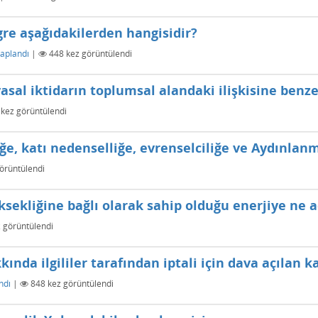
ngre aşağıdakilerden hangisidir?
aplandı
|
448
kez görüntülendi
sal iktidarın toplumsal alandaki ilişkisine benzer 
kez görüntülendi
iğe, katı nedenselliğe, evrenselciliğe ve Aydınla
örüntülendi
sekliğine bağlı olarak sahip olduğu enerjiye ne ad
 görüntülendi
da ilgililer tarafından iptali için dava açılan 
ndı
|
848
kez görüntülendi