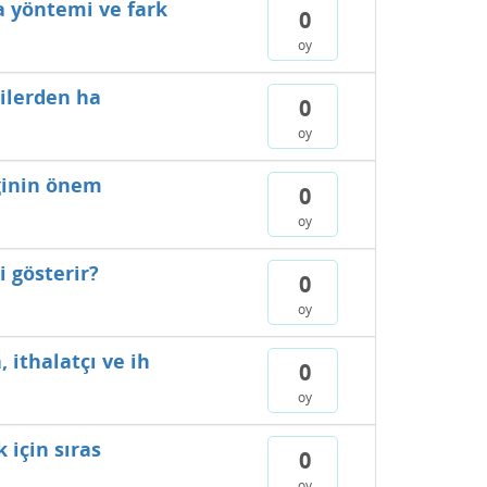
a yöntemi ve fark
0
oy
kilerden ha
0
oy
iğinin önem
0
oy
i gösterir?
0
oy
 ithalatçı ve ih
0
oy
 için sıras
0
oy