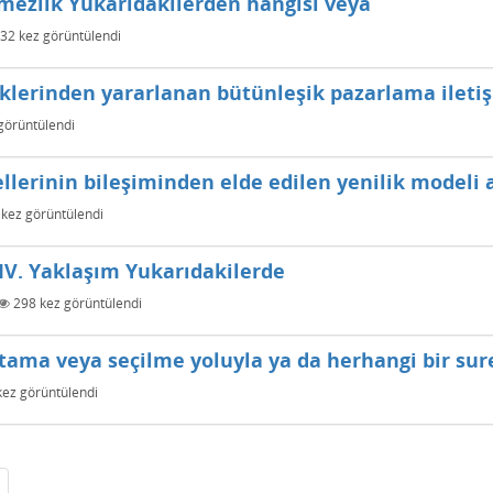
ilmezlik Yukarıdakilerden hangisi veya
32
kez görüntülendi
niklerinden yararlanan bütünleşik pazarlama iletiş
görüntülendi
lerinin bileşiminden elde edilen yenilik modeli 
kez görüntülendi
m IV. Yaklaşım Yukarıdakilerde
298
kez görüntülendi
ama veya seçilme yoluyla ya da herhangi bir sure
ez görüntülendi