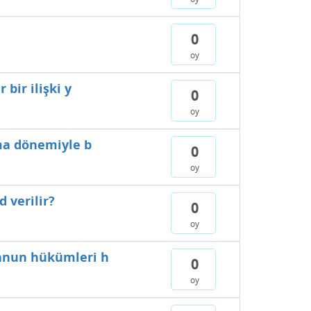
0
oy
bir ilişki y
0
oy
nma dönemiyle b
0
oy
 verilir?
0
oy
kanun hükümleri h
0
oy