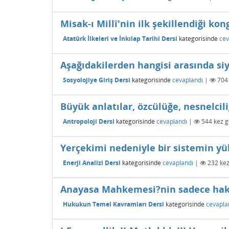
Misak-ı Millî'nin ilk şekillendiği ko
Atatürk İlkeleri ve İnkılap Tarihi Dersi
kategorisinde
cev
Aşağıdakilerden hangisi arasında siya
Sosyolojiye Giriş Dersi
kategorisinde
cevaplandı
|
704
Büyük anlatılar, özcülüğe, nesnelcil
Antropoloji Dersi
kategorisinde
cevaplandı
|
544
kez g
Yerçekimi nedeniyle bir sistemin yük
Enerji Analizi Dersi
kategorisinde
cevaplandı
|
232
kez
Anayasa Mahkemesi?nin sadece hakkın
Hukukun Temel Kavramları Dersi
kategorisinde
cevapla