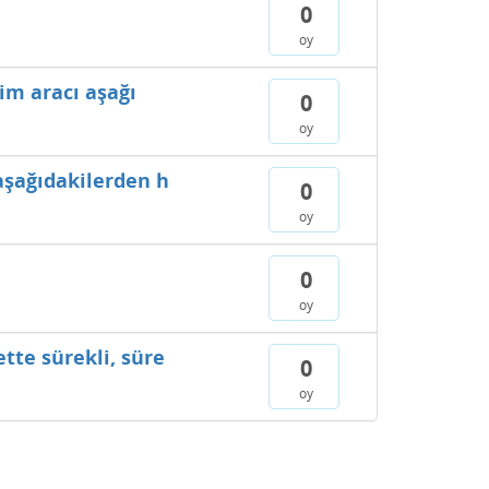
0
oy
im aracı aşağı
0
oy
aşağıdakilerden h
0
oy
0
oy
tte sürekli, süre
0
oy