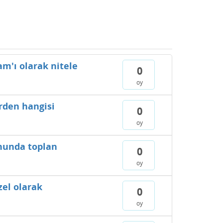
m'ı olarak nitele
0
oy
erden hangisi
0
oy
onunda toplan
0
oy
zel olarak
0
oy