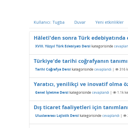
Kullanıcı: Tugba
Duvar
Yeni etkinlikler
Hâletî'den sonra Türk edebiyatında 
XVIII. Yüzyıl Türk Edebiyatı Dersi
kategorisinde
cevaplan
Türkiye'de tarihi coğrafyanın tanımı 
Tarihi Coğrafya Dersi
kategorisinde
cevaplandı
|
316
k
Yaratıcı, yenilikçi ve inovatif olma
Genel İşletme Dersi
kategorisinde
cevaplandı
|
1.1k
ke
Dış ticaret faaliyetleri için tanımlan
Uluslararası Lojistik Dersi
kategorisinde
cevaplandı
|