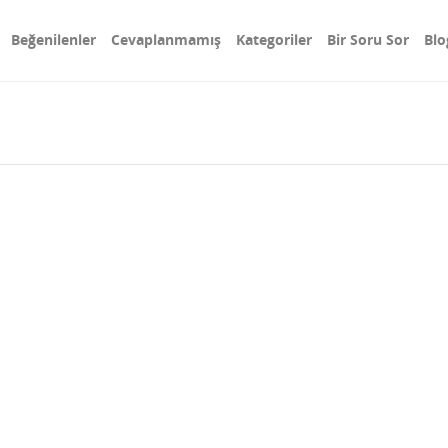
Beğenilenler
Cevaplanmamış
Kategoriler
Bir Soru Sor
Blo