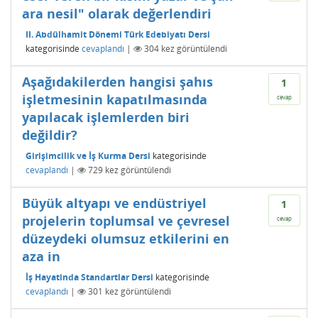
ara nesil" olarak değerlendiri
II. Abdülhamit Dönemi Türk Edebiyatı Dersi
kategorisinde
cevaplandı
|
304
kez görüntülendi
Aşağıdakilerden hangisi şahıs
1
işletmesinin kapatılmasında
cevap
yapılacak işlemlerden biri
değildir?
Girişimcilik ve İş Kurma Dersi
kategorisinde
cevaplandı
|
729
kez görüntülendi
Büyük altyapı ve endüstriyel
1
projelerin toplumsal ve çevresel
cevap
düzeydeki olumsuz etkilerini en
aza in
İş Hayatinda Standartlar Dersi
kategorisinde
cevaplandı
|
301
kez görüntülendi