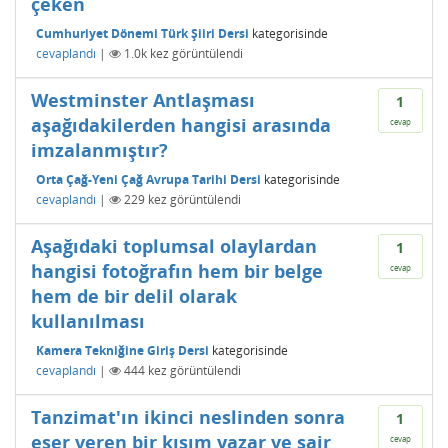
çeken
Cumhuriyet Dönemi Türk Şiiri Dersi
kategorisinde
cevaplandı
|
1.0k
kez görüntülendi
Westminster Antlaşması
1
aşağıdakilerden hangisi arasında
cevap
imzalanmıştır?
Orta Çağ-Yeni Çağ Avrupa Tarihi Dersi
kategorisinde
cevaplandı
|
229
kez görüntülendi
Aşağıdaki toplumsal olaylardan
1
hangisi fotoğrafın hem bir belge
cevap
hem de bir delil olarak
kullanılması
Kamera Tekniğine Giriş Dersi
kategorisinde
cevaplandı
|
444
kez görüntülendi
Tanzimat'ın ikinci neslinden sonra
1
eser veren bir kısım yazar ve şair
cevap