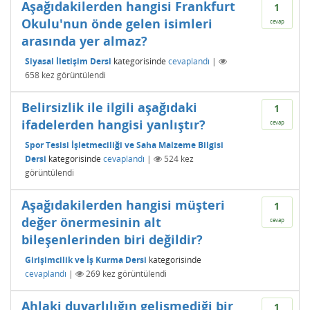
Aşağıdakilerden hangisi Frankfurt
1
Okulu'nun önde gelen isimleri
cevap
arasında yer almaz?
Siyasal İletişim Dersi
kategorisinde
cevaplandı
|
658
kez görüntülendi
Belirsizlik ile ilgili aşağıdaki
1
ifadelerden hangisi yanlıştır?
cevap
Spor Tesisi İşletmeciliği ve Saha Malzeme Bilgisi
Dersi
kategorisinde
cevaplandı
|
524
kez
görüntülendi
Aşağıdakilerden hangisi müşteri
1
değer önermesinin alt
cevap
bileşenlerinden biri değildir?
Girişimcilik ve İş Kurma Dersi
kategorisinde
cevaplandı
|
269
kez görüntülendi
Ahlaki duyarlılığın gelişmediği bir
1