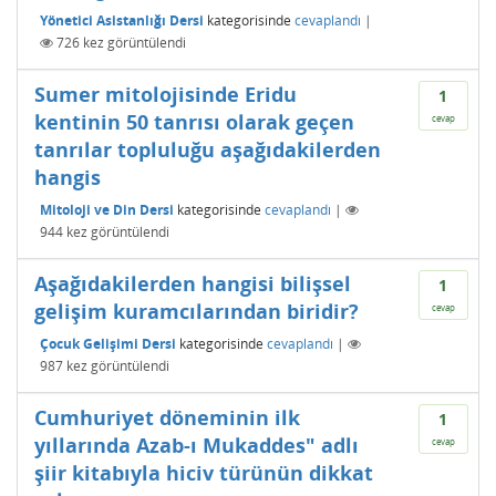
Yönetici Asistanlığı Dersi
kategorisinde
cevaplandı
|
726
kez görüntülendi
Sumer mitolojisinde Eridu
1
kentinin 50 tanrısı olarak geçen
cevap
tanrılar topluluğu aşağıdakilerden
hangis
Mitoloji ve Din Dersi
kategorisinde
cevaplandı
|
944
kez görüntülendi
Aşağıdakilerden hangisi bilişsel
1
gelişim kuramcılarından biridir?
cevap
Çocuk Gelişimi Dersi
kategorisinde
cevaplandı
|
987
kez görüntülendi
Cumhuriyet döneminin ilk
1
yıllarında Azab-ı Mukaddes" adlı
cevap
şiir kitabıyla hiciv türünün dikkat