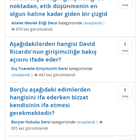
noktadan, etik düşünmenin en
cevap
olgun haline kadar giden bir çizgid
Adalet Meslek Etiği Dersi
kategorisinde
cevaplandı
|
870
kez görüntülendi
Aşağıdakilerden hangisi David
1
Ricardo'nun girişimciliğe bakış
cevap
açısını ifade eder?
Dış Ticarette Girişimcilik Dersi
kategorisinde
cevaplandı
|
483
kez görüntülendi
Borçlu aşağıdaki edimlerden
1
hangisini ifa ederken bizzat
cevap
kendisinin ifa etmesi
gerekmektedir?
Borçlar Hukuku Dersi
kategorisinde
cevaplandı
|
805
kez görüntülendi