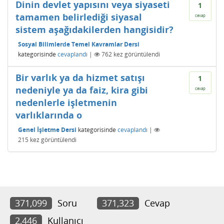
Dinin devlet yapısını veya siyaseti
1
tamamen belirlediği siyasal
cevap
sistem aşağıdakilerden hangisidir?
Sosyal Bilimlerde Temel Kavramlar Dersi
kategorisinde
cevaplandı
|
762
kez görüntülendi
Bir varlık ya da hizmet satışı
1
nedeniyle ya da faiz, kira gibi
cevap
nedenlerle işletmenin
varlıklarında o
Genel İşletme Dersi
kategorisinde
cevaplandı
|
215
kez görüntülendi
371,099
Soru
371,323
Cevap
2,446
Kullanıcı