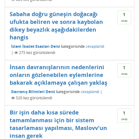
Sabaha doğru güneşin doğacağı
1
ufukta beliren ve sonra kaybolan
cevap
dikey beyazlık aşağıdakilerden
hangis
İslam İbadet Esasları Dersi
kategorisinde
cevaplandı
|
275
kez görüntülendi
İnsan davranışlarının nedenlerini
1
onların gözlenebilen eylemlerine
cevap
bakarak açıklamaya çalışan yaklaş
Davranış Bilimleri Dersi
kategorisinde
cevaplandı
|
520
kez görüntülendi
Bir işin daha kısa sürede
1
tamamlanması için bir sistem
cevap
tasarlaması yapılması, Maslovv'un
insan gerek