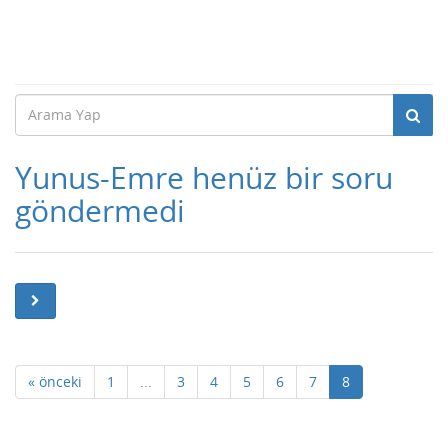
Yunus-Emre henüz bir soru
göndermedi
« önceki
1
...
3
4
5
6
7
8