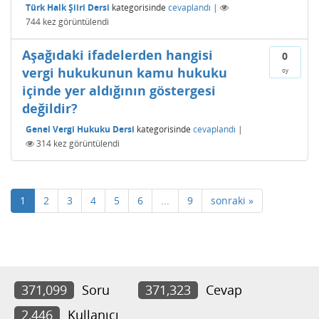
Türk Halk Şiiri Dersi
kategorisinde
cevaplandı
|
744
kez görüntülendi
Aşağıdaki ifadelerden hangisi
0
vergi hukukunun kamu hukuku
oy
içinde yer aldığının göstergesi
değildir?
Genel Vergi Hukuku Dersi
kategorisinde
cevaplandı
|
314
kez görüntülendi
1
2
3
4
5
6
...
9
sonraki »
371,099
Soru
371,323
Cevap
2,446
Kullanıcı