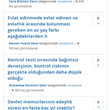
Tarla Bitkileri Dersi
kategorisinde
cevaplandı
|
846
kez görüntülendi
Evlat edinmede evlat edinen ve
0
evlatlık arasında bulunması
oy
gereken en az yaş farkı
aşağıdakilerden h
Medeni Hukuk Dersi
kategorisinde
cevaplandı
|
565
kez görüntülendi
Kontrol testi sırasında bağımsız
0
denetçinin, kontrol riskinin
oy
gerçekte olduğundan daha düşük
olduğu
Muhasebe Denetimi Dersi
kategorisinde
cevaplandı
|
803
kez görüntülendi
Devlet memurlarının adaylık
0
süresi en fazla kaç yıl olabilir?
oy