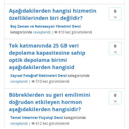
Aşağıdakilerden hangisi hizmetin
0
özelliklerinden biri değildir?
oy
Boş Zaman ve Rekreasyon Yönetimi Dersi
kategorisinde
cevaplandı
|
810
kez görüntülendi
Tek katmanında 25 GB veri
0
depolama kapasitesine sahip
oy
optik depolama birimi
aşağıdakilerden hangisid
Sayısal Fotoğraf Makineleri Dersi
kategorisinde
cevaplandı
|
510
kez görüntülendi
Böbreklerden su geri emilimini
0
doğrudan etkileyen hormon
oy
aşağıdakilerden hangisidir?
Temel Veteriner Fizyoloji Dersi
kategorisinde
cevaplandı
|
612
kez görüntülendi