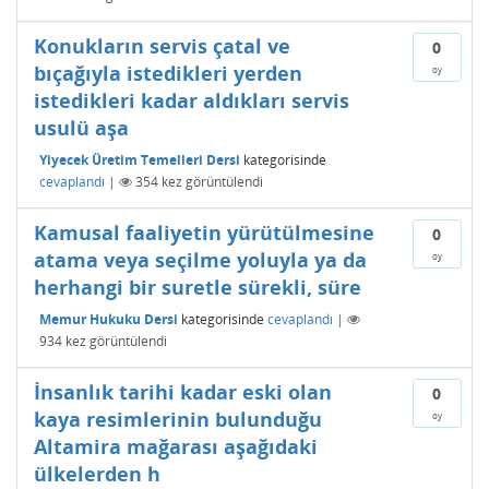
Konukların servis çatal ve
0
bıçağıyla istedikleri yerden
oy
istedikleri kadar aldıkları servis
usulü aşa
Yiyecek Üretim Temelleri Dersi
kategorisinde
cevaplandı
|
354
kez görüntülendi
Kamusal faaliyetin yürütülmesine
0
atama veya seçilme yoluyla ya da
oy
herhangi bir suretle sürekli, süre
Memur Hukuku Dersi
kategorisinde
cevaplandı
|
934
kez görüntülendi
İnsanlık tarihi kadar eski olan
0
kaya resimlerinin bulunduğu
oy
Altamira mağarası aşağıdaki
ülkelerden h