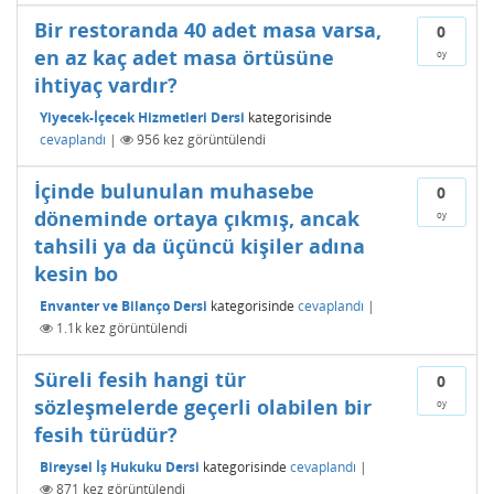
Bir restoranda 40 adet masa varsa,
0
en az kaç adet masa örtüsüne
oy
ihtiyaç vardır?
Yiyecek-İçecek Hizmetleri Dersi
kategorisinde
cevaplandı
|
956
kez görüntülendi
İçinde bulunulan muhasebe
0
döneminde ortaya çıkmış, ancak
oy
tahsili ya da üçüncü kişiler adına
kesin bo
Envanter ve Bilanço Dersi
kategorisinde
cevaplandı
|
1.1k
kez görüntülendi
Süreli fesih hangi tür
0
sözleşmelerde geçerli olabilen bir
oy
fesih türüdür?
Bireysel İş Hukuku Dersi
kategorisinde
cevaplandı
|
871
kez görüntülendi