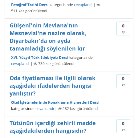
Fotoğraf Tarihi Dersi
kategorisinde
cevaplandı
|
511
kez görüntülendi
Gülşenî'nin Mevlana'nın
0
Mesnevisi'ne nazire olarak,
oy
Diyarbakır'da on ayda
tamamladığı söylenilen kır
XVI. Yüzyıl Türk Edebiyatı Dersi
kategorisinde
cevaplandı
|
739
kez görüntülendi
Oda fiyatlaması ile ilgili olarak
0
aşağıdaki ifadelerden hangisi
oy
yanlıştır?
Otel İşletmelerinde Konaklama Hizmetleri Dersi
kategorisinde
cevaplandı
|
282
kez görüntülendi
Tütünün içerdiği zehirli madde
0
aşağıdakilerden hangisidir?
oy