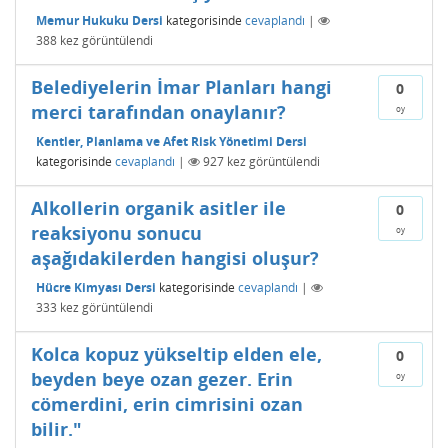
Memur Hukuku Dersi
kategorisinde
cevaplandı
|
388
kez görüntülendi
Belediyelerin İmar Planları hangi
0
merci tarafından onaylanır?
oy
Kentler, Planlama ve Afet Risk Yönetimi Dersi
kategorisinde
cevaplandı
|
927
kez görüntülendi
Alkollerin organik asitler ile
0
reaksiyonu sonucu
oy
aşağıdakilerden hangisi oluşur?
Hücre Kimyası Dersi
kategorisinde
cevaplandı
|
333
kez görüntülendi
Kolca kopuz yükseltip elden ele,
0
beyden beye ozan gezer. Erin
oy
cömerdini, erin cimrisini ozan
bilir."