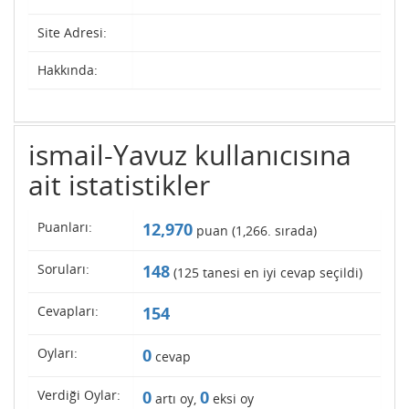
Site Adresi:
Hakkında:
ismail-Yavuz kullanıcısına
ait istatistikler
Puanları:
12,970
puan (
1,266
. sırada)
Soruları:
148
(
125
tanesi en iyi cevap seçildi)
Cevapları:
154
Oyları:
0
cevap
Verdiği Oylar:
0
0
artı oy,
eksi oy