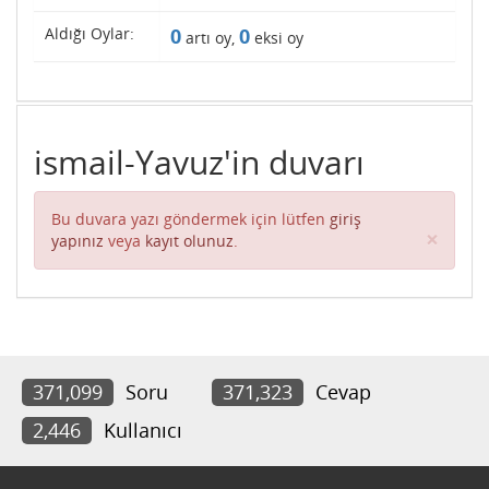
Aldığı Oylar:
0
0
artı oy,
eksi oy
ismail-Yavuz'in duvarı
Bu duvara yazı göndermek için lütfen
giriş
Clos
×
yapınız
veya
kayıt olunuz
.
371,099
Soru
371,323
Cevap
2,446
Kullanıcı