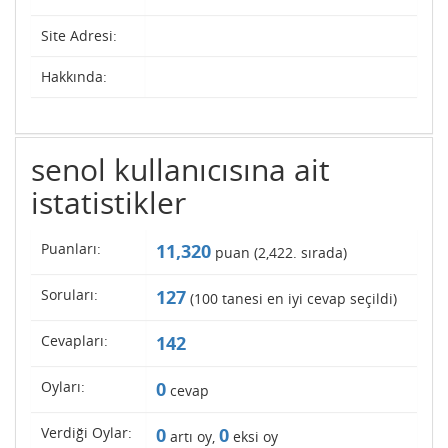
Site Adresi:
Hakkında:
senol kullanıcısına ait
istatistikler
Puanları:
11,320
puan (
2,422
. sırada)
Soruları:
127
(
100
tanesi en iyi cevap seçildi)
Cevapları:
142
Oyları:
0
cevap
Verdiği Oylar:
0
0
artı oy,
eksi oy