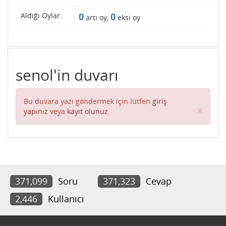
Aldığı Oylar:
0
0
artı oy,
eksi oy
senol'in duvarı
Bu duvara yazı göndermek için lütfen
giriş
Clos
×
yapınız
veya
kayıt olunuz
.
371,099
Soru
371,323
Cevap
2,446
Kullanıcı