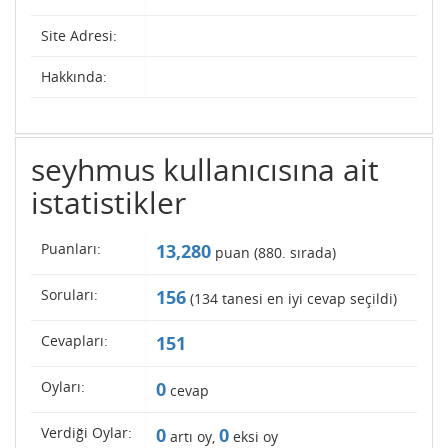
Site Adresi:
Hakkında:
seyhmus kullanıcısına ait
istatistikler
Puanları:
13,280
puan (
880
. sırada)
Soruları:
156
(
134
tanesi en iyi cevap seçildi)
Cevapları:
151
Oyları:
0
cevap
Verdiği Oylar:
0
0
artı oy,
eksi oy