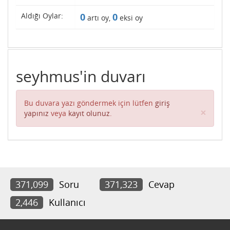
Aldığı Oylar:
0
0
artı oy,
eksi oy
seyhmus'in duvarı
Bu duvara yazı göndermek için lütfen
giriş
Clos
×
yapınız
veya
kayıt olunuz
.
371,099
Soru
371,323
Cevap
2,446
Kullanıcı