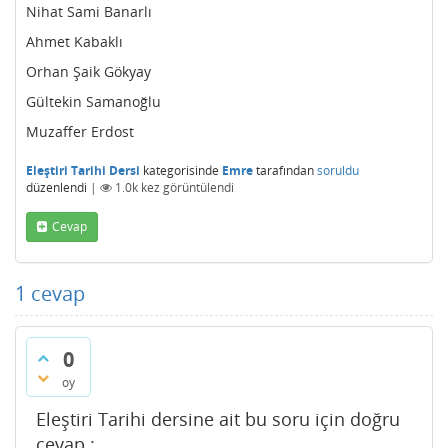
Nihat Sami Banarlı
Ahmet Kabaklı
Orhan Şaik Gökyay
Gültekin Samanoğlu
Muzaffer Erdost
Eleştiri Tarihi Dersi
kategorisinde
Emre
tarafından
soruldu
düzenlendi
|
1.0k
kez görüntülendi
Cevap
1
cevap
0
oy
Eleştiri Tarihi dersine ait bu soru için doğru
cevap :