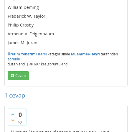
William Deming
Frederick W. Taylor
Philip Crosby
Armond V. Feigenbaum
James M. Juran
Üretim Yönetimi Dersi
kategorisinde
Muammer-Hayri
tarafından
soruldu
düzenlendi
|
697
kez görüntülendi
Cevap
1
cevap
0
oy