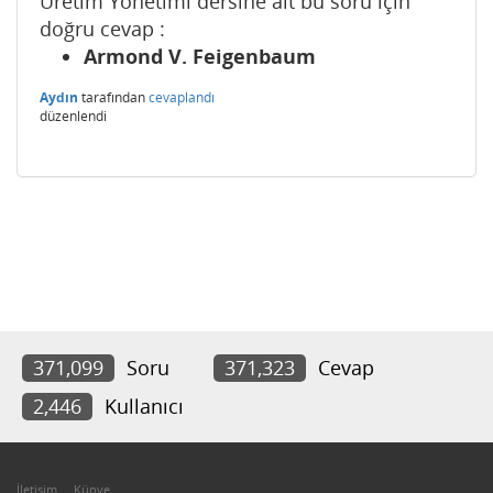
Üretim Yönetimi dersine ait bu soru için
doğru cevap :
Armond V. Feigenbaum
Aydın
tarafından
cevaplandı
düzenlendi
371,099
Soru
371,323
Cevap
2,446
Kullanıcı
İletişim
Künye