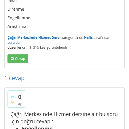
İnkâr
Direnme
Engellenme
Araştırma
Çağrı Merkezinde Hizmet Dersi
kategorisinde
Halis
tarafından
soruldu
düzenlendi
|
315
kez görüntülendi
Cevap
1
cevap
0
oy
Çağrı Merkezinde Hizmet dersine ait bu soru
için doğru cevap :
Engellenme