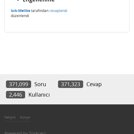
Isık-Melike
tarafından
cevaplandı
düzenlendi
371,099
Soru
371,323
Cevap
2,446
Kullanıcı
İletişim
Künye
Powered by
Türkçeci