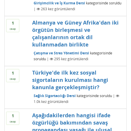
Girişimcilik ve İş Kurma Dersi
kategorisinde
soruldu
|
263
kez görüntülendi
Almanya ve Güney Afrika'dan iki
1
örgütün birleşmesi ve
cevap
çalışanlarının ortak dil
kullanmadan birlikte
Çatışma ve Stres Yönetimi Dersi
kategorisinde
soruldu
|
295
kez görüntülendi
Türkiye'de ilk kez sosyal
1
sigortaların kurulması hangi
cevap
kanunla gerçekleşmiştir?
Sağlık Sigortacılığı Dersi
kategorisinde
soruldu
|
1.0k
kez görüntülendi
Aşağıdakilerden hangisi ifade
1
özgürlüğü bakımından savaş
cevap
propagandası yasağı ile ulusal,