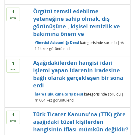
Örgütü temsil edebilme
1
yeteneğine sahip olmak, dış
cevap
görünüşüne , kişisel temizlik ve
bakımına önem ve
Yönetici Asistanlığı Dersi
kategorisinde
soruldu
|
1.1k
kez görüntülendi
Aşağıdakilerden hangisi idari
1
işlemi yapan idarenin iradesine
cevap
bağlı olarak gerçekleşen bir sona
erdi
İdare Hukukuna Giriş Dersi
kategorisinde
soruldu
|
664
kez görüntülendi
Türk Ticaret Kanunu'na (TTK) göre
1
aşağıdaki tüzel kişilerden
cevap
hangisinin iflası mümkün değildir?