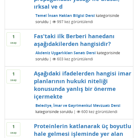
ırksal ve d
Temel İnsan Hakları Bilgisi Dersi
kategorisinde
soruldu
|
997
kez görüntülendi
Fas'taki ilk Berberi hanedanı
1
aşağıdakilerden hangisidir?
cevap
Akdeniz Uygarlıkları Sanatı Dersi
kategorisinde
soruldu
|
603
kez görüntülendi
Aşağıdaki ifadelerden hangisi imar
1
planlarının hukuki niteliği
cevap
konusunda yanlış bir önerme
içermekte
Belediye, İmar ve Gayrimenkul Mevzuatı Dersi
kategorisinde
soruldu
|
600
kez görüntülendi
Proteinlerin katlanarak üç boyutlu
1
hale gelmesi işleminde yer alan
cevap