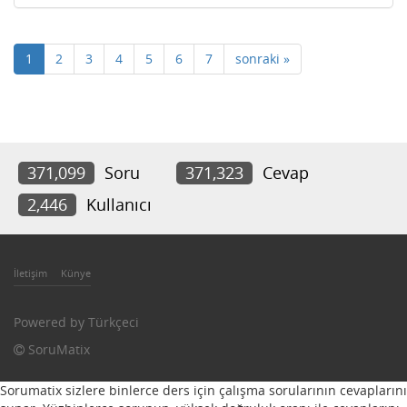
1
2
3
4
5
6
7
sonraki »
371,099
Soru
371,323
Cevap
2,446
Kullanıcı
İletişim
Künye
Powered by
Türkçeci
SoruMatix
Sorumatix sizlere binlerce ders için çalışma sorularının cevaplarını