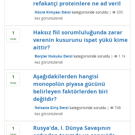
refakatçi proteinlere ne ad veril
Hücre Kimyası Dersi
kategorisinde
soruldu
|
335
kez görüntülendi
Haksız fiil sorumluluğunda zarar
1
verenin kusurunu ispat yükü kime
cevap
aittir?
Borçlar Hukuku Dersi
kategorisinde
soruldu
|
1.1k
kez görüntülendi
Aşağıdakilerden hangisi
1
monopolün piyasa gücünü
cevap
belirleyen faktörlerden biri
değildir?
İktisada Giriş Dersi
kategorisinde
soruldu
|
748
kez görüntülendi
Rusya'da, I. Dünya Savaşının
1
cevap