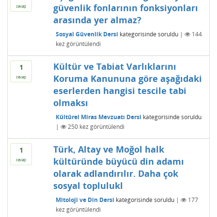
güvenlik fonlarının fonksiyonları
cevap
arasında yer almaz?
Sosyal Güvenlik Dersi
kategorisinde
soruldu
|
144
kez görüntülendi
Kültür ve Tabiat Varlıklarını
1
Koruma Kanununa göre aşağıdaki
cevap
eserlerden hangisi tescile tabi
olmaksı
Kültürel Miras Mevzuatı Dersi
kategorisinde
soruldu
|
250
kez görüntülendi
Türk, Altay ve Moğol halk
1
kültüründe büyücü din adamı
cevap
olarak adlandırılır. Daha çok
sosyal toplulukl
Mitoloji ve Din Dersi
kategorisinde
soruldu
|
177
kez görüntülendi