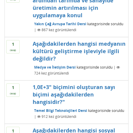
ardından tarımda ve sanayide
üretimin artırılması için
uygulamaya konul
Yakın Çağ Avrupa Tarihi Dersi
kategorisinde
soruldu
|
867
kez görüntülendi
Aşağıdakilerden hangisi medyanın
1
kültürü geliştirme işleviyle ilgili
cevap
değildir?
Medya ve İletişim Dersi
kategorisinde
soruldu
|
724
kez görüntülendi
1,0E+3" biçimini oluşturan sayı
1
biçimi aşağıdakilerden
cevap
hangisidir?"
Temel Bilgi Teknolojileri Dersi
kategorisinde
soruldu
|
912
kez görüntülendi
Aşağıdakilerden hangisi sosyal
1