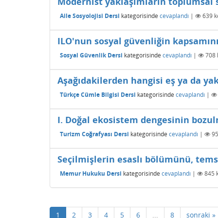
Modernist yaklaşımların toplumsal
Aile Sosyolojisi Dersi
kategorisinde
cevaplandı
|
639
k
ILO'nun sosyal güvenliğin kapsamının
Sosyal Güvenlik Dersi
kategorisinde
cevaplandı
|
708
Aşağıdakilerden hangisi eş ya da ya
Türkçe Cümle Bilgisi Dersi
kategorisinde
cevaplandı
|
I. Doğal ekosistem dengesinin bozulma
Turizm Coğrafyası Dersi
kategorisinde
cevaplandı
|
9
Seçilmişlerin esaslı bölümünü, tems
Memur Hukuku Dersi
kategorisinde
cevaplandı
|
845
k
1
2
3
4
5
6
...
8
sonraki »