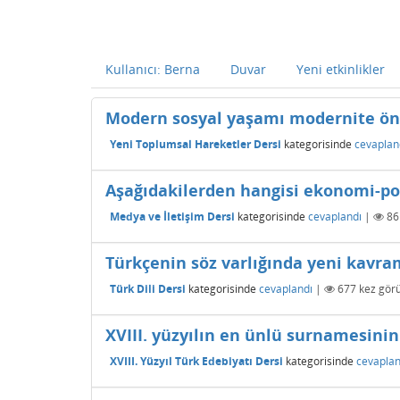
Kullanıcı: Berna
Duvar
Yeni etkinlikler
Modern sosyal yaşamı modernite önc
Yeni Toplumsal Hareketler Dersi
kategorisinde
cevaplan
Aşağıdakilerden hangisi ekonomi-pol
Medya ve İletişim Dersi
kategorisinde
cevaplandı
|
86
Türkçenin söz varlığında yeni kavram
Türk Dili Dersi
kategorisinde
cevaplandı
|
677
kez görü
XVIII. yüzyılın en ünlü surnamesinin
XVIII. Yüzyıl Türk Edebiyatı Dersi
kategorisinde
cevaplan