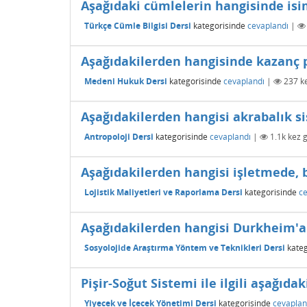
Aşağıdaki cümlelerin hangisinde isim
Türkçe Cümle Bilgisi Dersi
kategorisinde
cevaplandı
|
Aşağıdakilerden hangisinde kazanç p
Medeni Hukuk Dersi
kategorisinde
cevaplandı
|
237
ke
Aşağıdakilerden hangisi akrabalık s
Antropoloji Dersi
kategorisinde
cevaplandı
|
1.1k
kez g
Aşağıdakilerden hangisi işletmede, b
Lojistik Maliyetleri ve Raporlama Dersi
kategorisinde
ce
Aşağıdakilerden hangisi Durkheim'a g
Sosyolojide Araştırma Yöntem ve Teknikleri Dersi
kateg
Pişir-Soğut Sistemi ile ilgili aşağıda
Yiyecek ve İçecek Yönetimi Dersi
kategorisinde
cevaplan