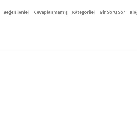
Beğenilenler
Cevaplanmamış
Kategoriler
Bir Soru Sor
Blo