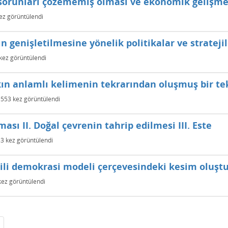
 sorunları çözememiş olması ve ekonomik gelişm
ez görüntülendi
 genişletilmesine yönelik politikalar ve strateji
kez görüntülendi
kın anlamlı kelimenin tekrarından oluşmuş bir te
553
kez görüntülendi
sı II. Doğal çevrenin tahrip edilmesi III. Este
53
kez görüntülendi
ili demokrasi modeli çerçevesindeki kesim oluştu
ez görüntülendi