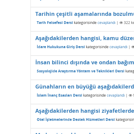
Tarihin çeşitli aşamalarında bozulm
Tarih Felsefesi Dersi
kategorisinde
cevaplandı
|
322
ke
Aşağıdakilerden hangisi, kamu düze
İdare Hukukuna Giriş Dersi
kategorisinde
cevaplandı
|
İnsan bilinci dışında ve ondan bağı
Sosyolojide Araştırma Yöntem ve Teknikleri Dersi
kateg
Günahların en büyüğü aşağıdakilerd
İslam İnanç Esasları Dersi
kategorisinde
cevaplandı
|
Aşağıdakilerden hangisi ziyafetlerde
Otel İşletmelerinde Destek Hizmetleri Dersi
kategorisi