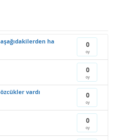
 aşağıdakilerden ha
0
oy
0
oy
sözcükler vardı
0
oy
0
oy