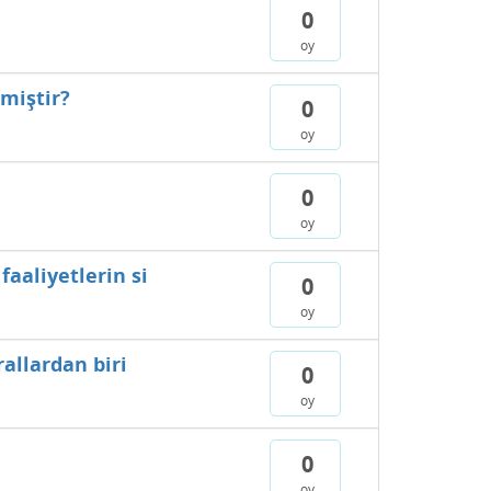
0
oy
miştir?
0
oy
0
oy
aaliyetlerin si
0
oy
allardan biri
0
oy
0
oy