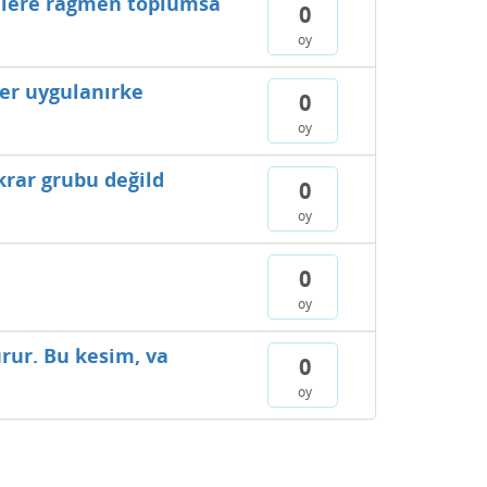
elere rağmen toplumsa
0
oy
ler uygulanırke
0
oy
krar grubu değild
0
oy
0
oy
rur. Bu kesim, va
0
oy