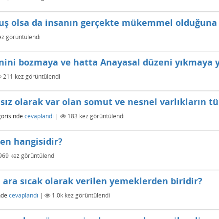
uş olsa da insanın gerçekte mükemmel olduğuna in
z görüntülendi
nini bozmaya ve hatta Anayasal düzeni yıkmaya yö
211
kez görüntülendi
msız olarak var olan somut ve nesnel varlıkların 
orisinde
cevaplandı
|
183
kez görüntülendi
en hangisidir?
969
kez görüntülendi
 ara sıcak olarak verilen yemeklerden biridir?
nde
cevaplandı
|
1.0k
kez görüntülendi