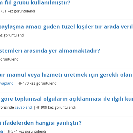
-fiil grubu kullanılmıştır?
731
kez görüntülendi
aylaşma amacı güden tüzel kişiler bir arada veril
z görüntülendi
istemleri arasında yer almamaktadır?
örüntülendi
ir mamul veya hizmeti üretmek için gerekli olan f
vaplandı
|
470
kez görüntülendi
öre toplumsal olguların açıklanması ile ilgili kur
orisinde
cevaplandı
|
909
kez görüntülendi
ki ifadelerden hangisi yanlıştır?
dı
|
574
kez görüntülendi