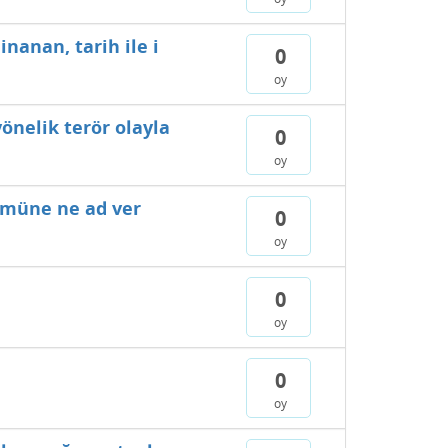
anan, tarih ile i
0
oy
nelik terör olayla
0
oy
tümüne ne ad ver
0
oy
0
oy
0
oy