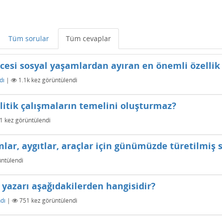
Tüm sorular
Tüm cevaplar
esi sosyal yaşamlardan ayıran en önemli özellik
dı
|
1.1k
kez görüntülendi
itik çalışmaların temelini oluşturmaz?
1
kez görüntülendi
lar, aygıtlar, araçlar için günümüzde türetilmiş 
ntülendi
 yazarı aşağıdakilerden hangisidir?
dı
|
751
kez görüntülendi