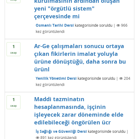
kurulmasının ardından oluşan
yeni "örgütlü sistem"
çerçevesinde mi
Osmanlı Tarihi Dersi
kategorisinde
soruldu
|
966
kez görüntülendi
Ar-Ge çalışmaları sonucu ortaya
1
çıkan fikirlerin imalat yoluyla
cevap
ürüne dönüştüğü, daha sonra bu
ürünl
Yenilik Yönetimi Dersi
kategorisinde
soruldu
|
204
kez görüntülendi
Maddi tazminatın
1
hesaplanmasında, işçinin
cevap
işleyecek zarar döneminde elde
edilebileceği öngörülen ücr
İş Sağlığı ve Güvenliği Dersi
kategorisinde
soruldu
|
891
kez görüntülendi