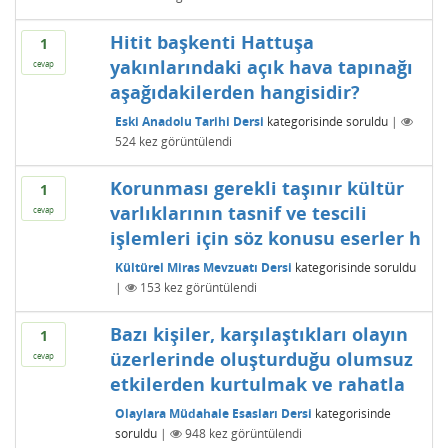
Hitit başkenti Hattuşa
1
yakınlarındaki açık hava tapınağı
cevap
aşağıdakilerden hangisidir?
Eski Anadolu Tarihi Dersi
kategorisinde
soruldu
|
524
kez görüntülendi
Korunması gerekli taşınır kültür
1
varlıklarının tasnif ve tescili
cevap
işlemleri için söz konusu eserler h
Kültürel Miras Mevzuatı Dersi
kategorisinde
soruldu
|
153
kez görüntülendi
Bazı kişiler, karşılaştıkları olayın
1
üzerlerinde oluşturduğu olumsuz
cevap
etkilerden kurtulmak ve rahatla
Olaylara Müdahale Esasları Dersi
kategorisinde
soruldu
|
948
kez görüntülendi