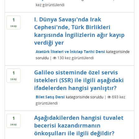
kez görüntülendi
I. Dünya Savaşı'nda Irak
1
Cephesi'nde, Türk Birlikleri
cevap
karşısında İngilizlerin ağır kayıp
verdiği yer
Atatürk İlkeleri ve İnkılap Tarihi Dersi
kategorisinde
soruldu
|
130
kez görüntülendi
Galileo sisteminde özel servis
1
istekleri (SSR) ile ilgili aşağıdaki
cevap
ifadelerden hangisi yanlıştır?
Bilet Satış Dersi
kategorisinde
soruldu
|
693
kez
görüntülendi
Aşağıdakilerden hangisi tuvalet
1
becerisi kazandırmanın
cevap
önkoşulları ile ilgili değildir?