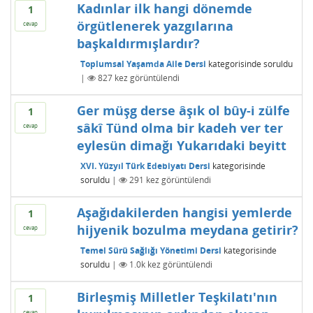
Kadınlar ilk hangi dönemde
1
örgütlenerek yazgılarına
cevap
başkaldırmışlardır?
Toplumsal Yaşamda Aile Dersi
kategorisinde
soruldu
|
827
kez görüntülendi
Ger müşg derse âşık ol bûy-i zülfe
1
sâkî Tünd olma bir kadeh ver ter
cevap
eylesün dimağı Yukarıdaki beyitt
XVI. Yüzyıl Türk Edebiyatı Dersi
kategorisinde
soruldu
|
291
kez görüntülendi
Aşağıdakilerden hangisi yemlerde
1
hijyenik bozulma meydana getirir?
cevap
Temel Sürü Sağlığı Yönetimi Dersi
kategorisinde
soruldu
|
1.0k
kez görüntülendi
Birleşmiş Milletler Teşkilatı'nın
1
cevap