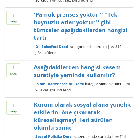
soruldu
|
1.0k
kez görüntülendi
'Pamuk prenses yoktur.'' ''Tek
1
boynuzlu atlar yoktur.'' gibi
cevap
tümceler aşağıdakilerden hangisi
tartı
Dil Felsefesi Dersi
kategorisinde
soruldu
|
313
kez
görüntülendi
Aşağıdakilerden hangisi kasem
1
suretiyle yeminde kullanılır?
cevap
İslam İbadet Esasları Dersi
kategorisinde
soruldu
|
978
kez görüntülendi
Kurum olarak sosyal alana yönelik
1
etkilerini öne çıkararak
cevap
küreselleşmeyi ileri sürülen
olumlu sonuç
Sosyal Politika Dersi
kategorisinde
soruldu
|
714