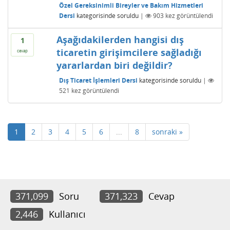
Özel Gereksinimli Bireyler ve Bakım Hizmetleri
Dersi
kategorisinde
soruldu
|
903
kez görüntülendi
Aşağıdakilerden hangisi dış
1
ticaretin girişimcilere sağladığı
cevap
yararlardan biri değildir?
Dış Ticaret İşlemleri Dersi
kategorisinde
soruldu
|
521
kez görüntülendi
1
2
3
4
5
6
...
8
sonraki »
371,099
Soru
371,323
Cevap
2,446
Kullanıcı