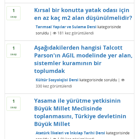
Kırsal bir konutta yatak odası için
1
en az kaç m2 alan düşünülmelidir?
cevap
Tarımsal Yapılar ve Sulama Dersi
kategorisinde
soruldu
|
181
kez görüntülendi
Aşağıdakilerden hangisi Talcott
1
Parson'ın AGIL modelinde yer alan,
cevap
sistemler kuramının bir
toplumdak
Kültür Sosyolojisi Dersi
kategorisinde
soruldu
|
330
kez görüntülendi
Yasama ile yürütme yetkisinin
1
Büyük Millet Meclisinde
cevap
toplanmasını, Türkiye devletinin
Büyük Millet
Atatürk İlkeleri ve İnkılap Tarihi Dersi
kategorisinde