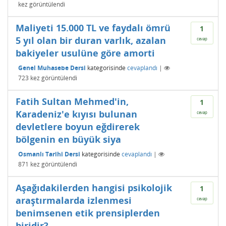
kez görüntülendi
Maliyeti 15.000 TL ve faydalı ömrü
1
5 yıl olan bir duran varlık, azalan
cevap
bakiyeler usulüne göre amorti
Genel Muhasebe Dersi
kategorisinde
cevaplandı
|
723
kez görüntülendi
Fatih Sultan Mehmed'in,
1
Karadeniz'e kıyısı bulunan
cevap
devletlere boyun eğdirerek
bölgenin en büyük siya
Osmanlı Tarihi Dersi
kategorisinde
cevaplandı
|
871
kez görüntülendi
Aşağıdakilerden hangisi psikolojik
1
araştırmalarda izlenmesi
cevap
benimsenen etik prensiplerden
biridir?