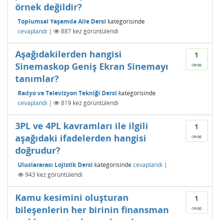
örnek değildir?
Toplumsal Yaşamda Aile Dersi
kategorisinde
cevaplandı
|
887
kez görüntülendi
Aşağıdakilerden hangisi
1
Sinemaskop Geniş Ekran Sinemayı
cevap
tanımlar?
Radyo ve Televizyon Tekniği Dersi
kategorisinde
cevaplandı
|
819
kez görüntülendi
3PL ve 4PL kavramları ile ilgili
1
aşağıdaki ifadelerden hangisi
cevap
doğrudur?
Uluslararası Lojistik Dersi
kategorisinde
cevaplandı
|
943
kez görüntülendi
Kamu kesimini oluşturan
1
bileşenlerin her birinin finansman
cevap