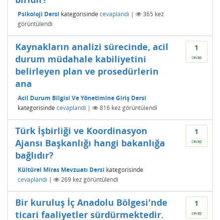
Psikoloji Dersi
kategorisinde
cevaplandı
|
365
kez
görüntülendi
Kaynakların analizi sürecinde, acil
1
durum müdahale kabiliyetini
cevap
belirleyen plan ve prosedürlerin
ana
Acil Durum Bilgisi Ve Yönetimine Giriş Dersi
kategorisinde
cevaplandı
|
816
kez görüntülendi
Türk İşbirliği ve Koordinasyon
1
Ajansı Başkanlığı hangi bakanlığa
cevap
bağlıdır?
Kültürel Miras Mevzuatı Dersi
kategorisinde
cevaplandı
|
269
kez görüntülendi
Bir kuruluş İç Anadolu Bölgesi'nde
1
ticari faaliyetler sürdürmektedir.
cevap