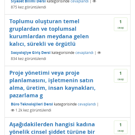
Siyaset Bilimi Dersi
kategorisinde
cevaplandı
|
875
kez görüntülendi
Toplumu oluşturan temel
1
gruplardan ve toplumsal
cevap
kurumlardan meydana gelen
kalıcı, sürekli ve örgütlü
Sosyolojiye Giriş Dersi
kategorisinde
cevaplandı
|
834
kez görüntülendi
Proje yönetimi veya proje
1
planlamasını, işletmenin satın
cevap
alma, üretim, insan kaynakları,
pazarlama g
Büro Teknolojileri Dersi
kategorisinde
cevaplandı
|
1.2k
kez görüntülendi
Aşağıdakilerden hangisi kadına
1
yönelik cinsel şiddet türüne bir
cevap