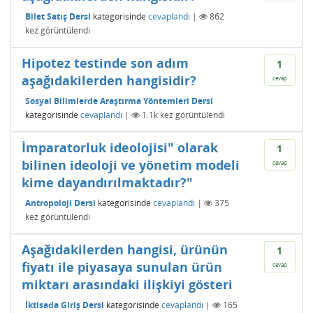
Bilet Satış Dersi
kategorisinde
cevaplandı
|
862
kez görüntülendi
Hipotez testinde son adım
1
aşağıdakilerden hangisidir?
cevap
Sosyal Bilimlerde Araştırma Yöntemleri Dersi
kategorisinde
cevaplandı
|
1.1k
kez görüntülendi
İmparatorluk ideolojisi" olarak
1
bilinen ideoloji ve yönetim modeli
cevap
kime dayandırılmaktadır?"
Antropoloji Dersi
kategorisinde
cevaplandı
|
375
kez görüntülendi
Aşağıdakilerden hangisi, ürünün
1
fiyatı ile piyasaya sunulan ürün
cevap
miktarı arasındaki ilişkiyi gösteri
İktisada Giriş Dersi
kategorisinde
cevaplandı
|
165