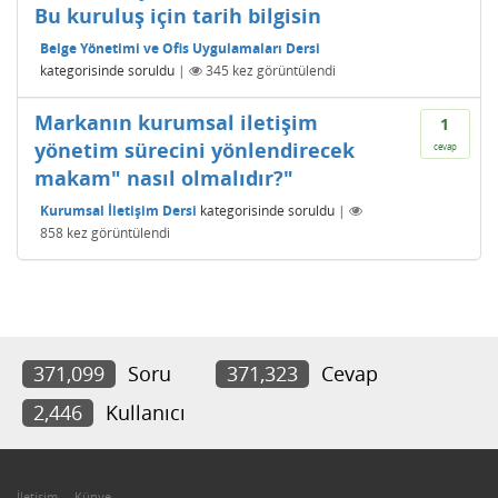
Bu kuruluş için tarih bilgisin
Belge Yönetimi ve Ofis Uygulamaları Dersi
kategorisinde
soruldu
|
345
kez görüntülendi
Markanın kurumsal iletişim
1
yönetim sürecini yönlendirecek
cevap
makam" nasıl olmalıdır?"
Kurumsal İletişim Dersi
kategorisinde
soruldu
|
858
kez görüntülendi
371,099
Soru
371,323
Cevap
2,446
Kullanıcı
İletişim
Künye