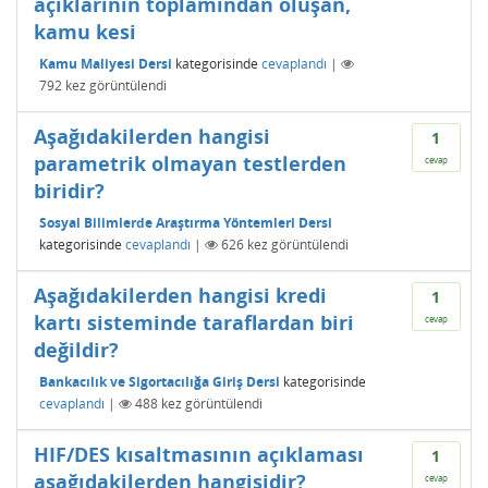
açıklarının toplamından oluşan,
kamu kesi
Kamu Maliyesi Dersi
kategorisinde
cevaplandı
|
792
kez görüntülendi
Aşağıdakilerden hangisi
1
parametrik olmayan testlerden
cevap
biridir?
Sosyal Bilimlerde Araştırma Yöntemleri Dersi
kategorisinde
cevaplandı
|
626
kez görüntülendi
Aşağıdakilerden hangisi kredi
1
kartı sisteminde taraflardan biri
cevap
değildir?
Bankacılık ve Sigortacılığa Giriş Dersi
kategorisinde
cevaplandı
|
488
kez görüntülendi
HIF/DES kısaltmasının açıklaması
1
aşağıdakilerden hangisidir?
cevap