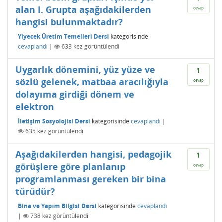
alan I. Grupta aşağıdakilerden
cevap
hangisi bulunmaktadır?
Yiyecek Üretim Temelleri Dersi
kategorisinde
cevaplandı
|
633
kez görüntülendi
Uygarlık dönemini, yüz yüze ve
1
sözlü gelenek, matbaa aracılığıyla
cevap
dolayıma girdiği dönem ve
elektron
İletişim Sosyolojisi Dersi
kategorisinde
cevaplandı
|
635
kez görüntülendi
Aşağıdakilerden hangisi, pedagojik
1
görüşlere göre planlanıp
cevap
programlanması gereken bir bina
türüdür?
Bina ve Yapım Bilgisi Dersi
kategorisinde
cevaplandı
|
738
kez görüntülendi