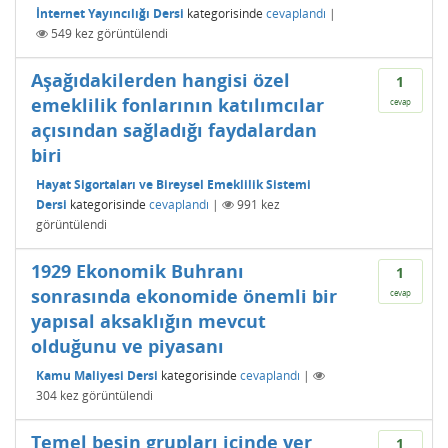
İnternet Yayıncılığı Dersi
kategorisinde
cevaplandı
|
549
kez görüntülendi
Aşağıdakilerden hangisi özel
1
emeklilik fonlarının katılımcılar
cevap
açısından sağladığı faydalardan
biri
Hayat Sigortaları ve Bireysel Emeklilik Sistemi
Dersi
kategorisinde
cevaplandı
|
991
kez
görüntülendi
1929 Ekonomik Buhranı
1
sonrasında ekonomide önemli bir
cevap
yapısal aksaklığın mevcut
olduğunu ve piyasanı
Kamu Maliyesi Dersi
kategorisinde
cevaplandı
|
304
kez görüntülendi
Temel besin grupları içinde yer
1