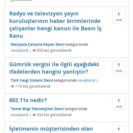
Radyo ve televizyon yayın
1
kuruluşlarının haber birimlerinde
cevap
çalışanlar hangi kanun ile Basın İş
Kanu
Medyada Çalışma Hayatı Dersi
kategorisinde
cevaplandı
|
650
kez görüntülendi
Gümrük vergisi ile ilgili aşağıdaki
1
ifadelerden hangisi yanlıştır?
cevap
Türk Vergi Sistemi Dersi
kategorisinde
cevaplandı
|
1.1k
kez görüntülendi
802.11x nedir?
1
cevap
Temel Bilgi Teknolojileri Dersi
kategorisinde
cevaplandı
|
334
kez görüntülendi
İşletmenin müşterisinden olan
1