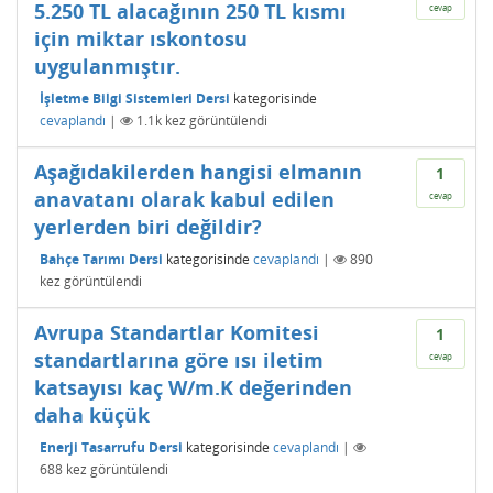
5.250 TL alacağının 250 TL kısmı
cevap
için miktar ıskontosu
uygulanmıştır.
İşletme Bilgi Sistemleri Dersi
kategorisinde
cevaplandı
|
1.1k
kez görüntülendi
Aşağıdakilerden hangisi elmanın
1
anavatanı olarak kabul edilen
cevap
yerlerden biri değildir?
Bahçe Tarımı Dersi
kategorisinde
cevaplandı
|
890
kez görüntülendi
Avrupa Standartlar Komitesi
1
standartlarına göre ısı iletim
cevap
katsayısı kaç W/m.K değerinden
daha küçük
Enerji Tasarrufu Dersi
kategorisinde
cevaplandı
|
688
kez görüntülendi