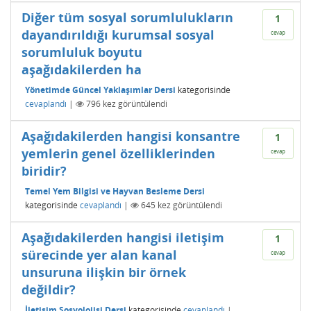
Diğer tüm sosyal sorumlulukların
1
dayandırıldığı kurumsal sosyal
cevap
sorumluluk boyutu
aşağıdakilerden ha
Yönetimde Güncel Yaklaşımlar Dersi
kategorisinde
cevaplandı
|
796
kez görüntülendi
Aşağıdakilerden hangisi konsantre
1
yemlerin genel özelliklerinden
cevap
biridir?
Temel Yem Bilgisi ve Hayvan Besleme Dersi
kategorisinde
cevaplandı
|
645
kez görüntülendi
Aşağıdakilerden hangisi iletişim
1
sürecinde yer alan kanal
cevap
unsuruna ilişkin bir örnek
değildir?
İletişim Sosyolojisi Dersi
kategorisinde
cevaplandı
|