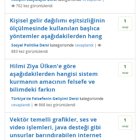
702
kez görüntülendi
Kişisel gelir dağılımı eşitsizliğinin
1
ölçülmesinde kullanılan başlıca
cevap
yöntemler aşağıdakilerden hang
Sosyal Politika Dersi
kategorisinde
cevaplandı
|
883
kez görüntülendi
Hilmi Ziya Ülken'e göre
1
aşağıdakilerden hangisi sistem
cevap
kurmanın amacının felsefe ve
bilimdeki farkın
Türkiye'de Felsefenin Gelişimi Dersi
kategorisinde
cevaplandı
|
868
kez görüntülendi
Vektör temelli grafikler, ses ve
1
video işlemleri, java desteği gibi
cevap
unsurlar barındırabilen internet