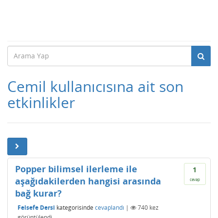
Cemil kullanıcısına ait son
etkinlikler
Popper bilimsel ilerleme ile
1
aşağıdakilerden hangisi arasında
cevap
bağ kurar?
Felsefe Dersi
kategorisinde
cevaplandı
|
740
kez
görüntülendi