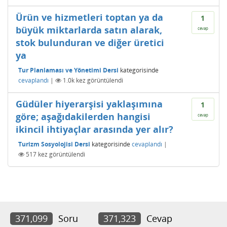
Ürün ve hizmetleri toptan ya da
1
büyük miktarlarda satın alarak,
cevap
stok bulunduran ve diğer üretici
ya
Tur Planlaması ve Yönetimi Dersi
kategorisinde
cevaplandı
|
1.0k
kez görüntülendi
Güdüler hiyerarşisi yaklaşımına
1
göre; aşağıdakilerden hangisi
cevap
ikincil ihtiyaçlar arasında yer alır?
Turizm Sosyolojisi Dersi
kategorisinde
cevaplandı
|
517
kez görüntülendi
371,099
Soru
371,323
Cevap