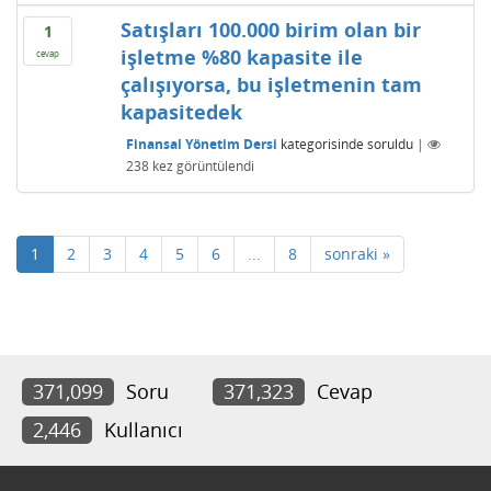
Satışları 100.000 birim olan bir
1
işletme %80 kapasite ile
cevap
çalışıyorsa, bu işletmenin tam
kapasitedek
Finansal Yönetim Dersi
kategorisinde
soruldu
|
238
kez görüntülendi
1
2
3
4
5
6
...
8
sonraki »
371,099
Soru
371,323
Cevap
2,446
Kullanıcı