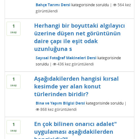
Bahçe Tarımı Dersi
kategorisinde
soruldu
|
564
kez
görüntülendi
Herhangi bir boyuttaki algılayıcı
1
üzerine düşen net görüntünün
cevap
daire çapı ile eşit odak
uzunluğuna s
Sayısal Fotoğraf Makineleri Dersi
kategorisinde
soruldu
|
436
kez görüntülendi
Aşağıdakilerden hangisi kırsal
1
kesimde yer alan konut
cevap
türlerinden biridir?
Bina ve Yapım Bilgisi Dersi
kategorisinde
soruldu
|
868
kez görüntülendi
En çok bilinen onarıcı adalet"
1
uygulaması aşağıdakilerden
cevap