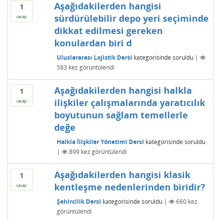
Aşağıdakilerden hangisi
1
sürdürülebilir depo yeri seçiminde
cevap
dikkat edilmesi gereken
konulardan biri d
Uluslararası Lojistik Dersi
kategorisinde
soruldu
|
583
kez görüntülendi
Aşağıdakilerden hangisi halkla
1
ilişkiler çalışmalarında yaratıcılık
cevap
boyutunun sağlam temellerle
değe
Halkla İlişkiler Yönetimi Dersi
kategorisinde
soruldu
|
899
kez görüntülendi
Aşağıdakilerden hangisi klasik
1
kentleşme nedenlerinden biridir?
cevap
Şehircilik Dersi
kategorisinde
soruldu
|
660
kez
görüntülendi