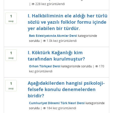
|
228
kez görüntülendi
I. Halkbiliminin ele aldığı her türlü
1
sözlü ve yazılı folklor formu içinde
cevap
yer alabilen bir türdür.
Batı Edebiyatında Akımlar Dersi
kategorisinde
soruldu
|
1.0k
kez görüntülendi
I. Köktürk Kağanlığı kim
1
tarafından kurulmuştur?
cevap
Orhon Türkçesi Dersi
kategorisinde
soruldu
|
170
kez görüntülendi
Aşağıdakilerden hangisi psikoloji-
1
felsefe konulu denemelerden
cevap
biridir?
Cumhuriyet Dönemi Türk Nesri Dersi
kategorisinde
soruldu
|
184
kez görüntülendi