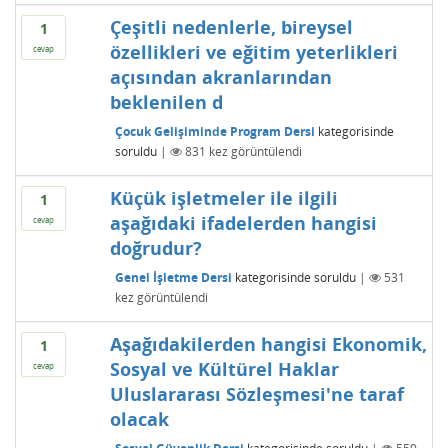
Çeşitli nedenlerle, bireysel
1
özellikleri ve eğitim yeterlikleri
cevap
açısından akranlarından
beklenilen d
Çocuk Gelişiminde Program Dersi
kategorisinde
soruldu
|
831
kez görüntülendi
Küçük işletmeler ile ilgili
1
aşağıdaki ifadelerden hangisi
cevap
doğrudur?
Genel İşletme Dersi
kategorisinde
soruldu
|
531
kez görüntülendi
Aşağıdakilerden hangisi Ekonomik,
1
Sosyal ve Kültürel Haklar
cevap
Uluslararası Sözleşmesi'ne taraf
olacak