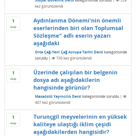
Sosyal Güvenlik Dersi
kategorisinde
soruldu
|
559
kez görüntülendi
Aydınlanma Dönemi'nin önemli
1
eserlerinden biri olan Toplumsal
cevap
Sözleşme" adlı eserin yazarı
aşağıdaki
Orta Çağ-Yeni Çağ Avrupa Tarihi Dersi
kategorisinde
soruldu
|
730
kez görüntülendi
Üzerinde çalışılan bir belgenin
1
dosya adı aşağıdakilerin
cevap
hangisinde görünür?
Masaüstü Yayıncılık Dersi
kategorisinde
soruldu
|
407
kez görüntülendi
Turunçgil meyvelerinin en yüksek
1
kaliteye ulaştığı iklim çeşidi
cevap
aşağıdakilerden hangisidir?