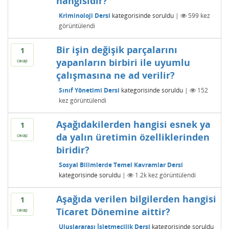
hangisidir?"
Kriminoloji Dersi
kategorisinde
soruldu
|
599
kez
görüntülendi
Bir işin değişik parçalarını
1
yapanların birbiri ile uyumlu
cevap
çalışmasına ne ad verilir?
Sınıf Yönetimi Dersi
kategorisinde
soruldu
|
152
kez görüntülendi
Aşağıdakilerden hangisi esnek ya
1
da yalın üretimin özelliklerinden
cevap
biridir?
Sosyal Bilimlerde Temel Kavramlar Dersi
kategorisinde
soruldu
|
1.2k
kez görüntülendi
Aşağıda verilen bilgilerden hangisi
1
Ticaret Dönemine aittir?
cevap
Uluslararası İşletmecilik Dersi
kategorisinde
soruldu