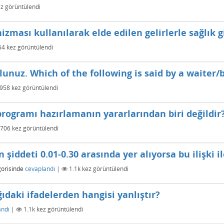
z görüntülendi
zması kullanılarak elde edilen gelirlerle sağlık g
54
kez görüntülendi
lunuz. Which of the following is said by a waiter
958
kez görüntülendi
rogramı hazırlamanın yararlarından biri değildir
706
kez görüntülendi
iddeti 0.01-0.30 arasında yer alıyorsa bu ilişki ile
orisinde
cevaplandı
|
1.1k
kez görüntülendi
ıdaki ifadelerden hangisi yanlıştır?
andı
|
1.1k
kez görüntülendi