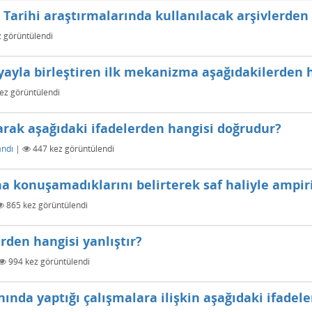
arihi araştırmalarında kullanılacak arşivlerden b
 görüntülendi
ayla birleştiren ilk mekanizma aşağıdakilerden h
ez görüntülendi
olarak aşağıdaki ifadelerden hangisi doğrudur?
andı
|
447
kez görüntülendi
a konuşamadıklarını belirterek saf haliyle ampi
865
kez görüntülendi
erden hangisi yanlıştır?
994
kez görüntülendi
ında yaptığı çalışmalara ilişkin aşağıdaki ifadele