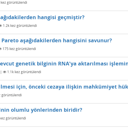
kez görüntülendi
ağıdakilerden hangisi geçmiştir?
1.2k
kez görüntülendi
 Pareto aşağıdakilerden hangisini savunur?
175
kez görüntülendi
vcut genetik bilginin RNA'ya aktarılması işlemine
|
1.1k
kez görüntülendi
ilmesi için, önceki cezaya ilişkin mahkûmiyet h
 görüntülendi
nin olumlu yönlerinden biridir?
kez görüntülendi