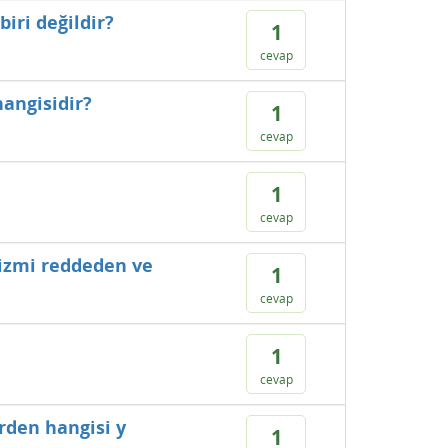
iri değildir?
1
cevap
angisidir?
1
cevap
1
cevap
rizmi reddeden ve
1
cevap
1
cevap
rden hangisi y
1