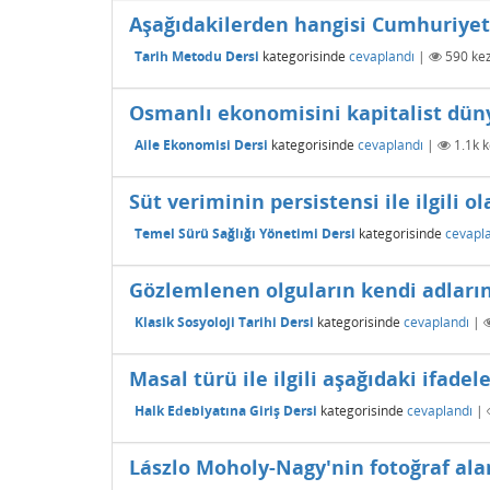
Aşağıdakilerden hangisi Cumhuriyet T
Tarih Metodu Dersi
kategorisinde
cevaplandı
|
590
kez
Osmanlı ekonomisini kapitalist düny
Aile Ekonomisi Dersi
kategorisinde
cevaplandı
|
1.1k
k
Süt veriminin persistensi ile ilgili 
Temel Sürü Sağlığı Yönetimi Dersi
kategorisinde
cevapl
Gözlemlenen olguların kendi adların
Klasik Sosyoloji Tarihi Dersi
kategorisinde
cevaplandı
|
Masal türü ile ilgili aşağıdaki ifadel
Halk Edebiyatına Giriş Dersi
kategorisinde
cevaplandı
|
Lászlo Moholy-Nagy'nin fotoğraf alan