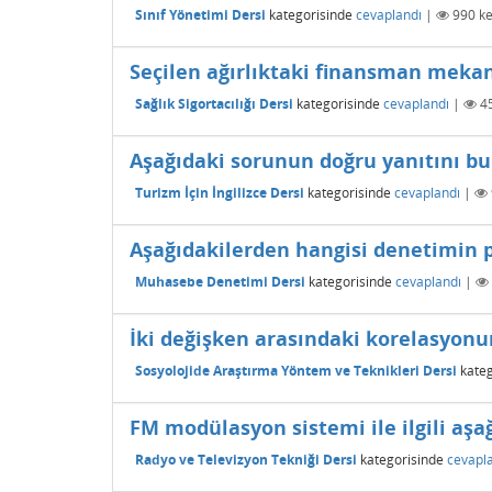
Sınıf Yönetimi Dersi
kategorisinde
cevaplandı
|
990
ke
Seçilen ağırlıktaki finansman mekani
Sağlık Sigortacılığı Dersi
kategorisinde
cevaplandı
|
4
Aşağıdaki sorunun doğru yanıtını bu
Turizm İçin İngilizce Dersi
kategorisinde
cevaplandı
|
Aşağıdakilerden hangisi denetimin p
Muhasebe Denetimi Dersi
kategorisinde
cevaplandı
|
İki değişken arasındaki korelasyonun ş
Sosyolojide Araştırma Yöntem ve Teknikleri Dersi
kateg
FM modülasyon sistemi ile ilgili aşağ
Radyo ve Televizyon Tekniği Dersi
kategorisinde
cevapl