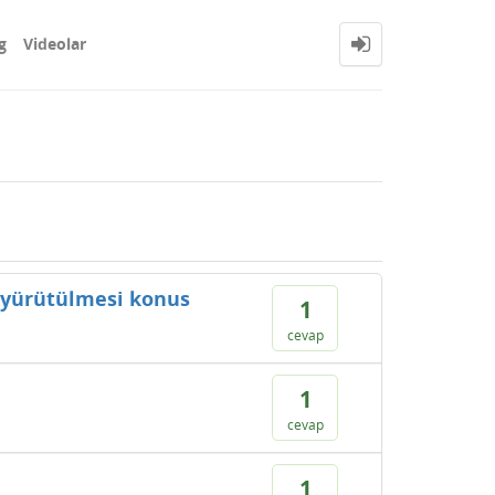
g
Videolar
n yürütülmesi konus
1
cevap
1
cevap
1