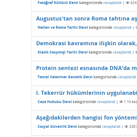
Fotoğraf Kültürü Dersi
kategorisinde
cevaplandı
|
424
Augustus'tan sonra Roma tahtına aş
Hellen ve Roma Tarihi Dersi
kategorisinde
cevaplandı
|
Demokrasi kavramına ilişkin olarak,
Klasik Sosyoloji Tarihi Dersi
kategorisinde
cevaplandı
|
Protein sentezi esnasında DNA'da me
Temel Veteriner Genetik Dersi
kategorisinde
cevaplandı
I. Tekerrür hükümlerinin uygulanab
Ceza Hukuku Dersi
kategorisinde
cevaplandı
|
1.1k
kez
Aşağıdakilerden hangisi fon yöntemi
Sosyal Güvenlik Dersi
kategorisinde
cevaplandı
|
328