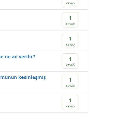
cevap
1
cevap
1
cevap
 ne ad verilir?
1
cevap
ükmünün kesinleşmiş
1
cevap
1
cevap