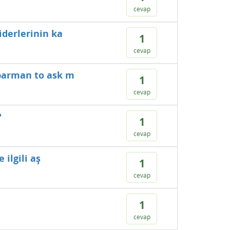
cevap
iderlerinin ka
1
cevap
/barman to ask m
1
cevap
?
1
cevap
 ilgili aş
1
cevap
1
cevap