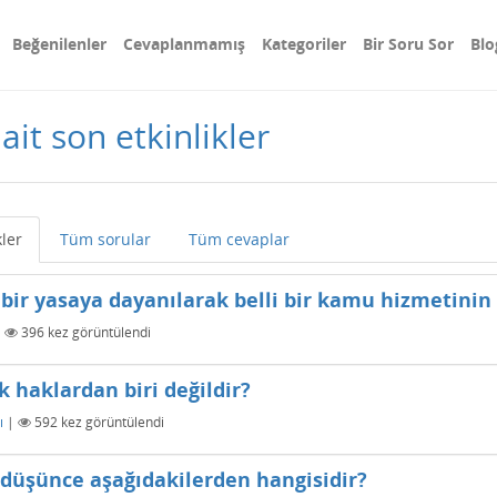
Beğenilenler
Cevaplanmamış
Kategoriler
Bir Soru Sor
Blo
ait son etkinlikler
kler
Tüm sorular
Tüm cevaplar
bir yasaya dayanılarak belli bir kamu hizmetini
|
396
kez görüntülendi
k haklardan biri değildir?
ı
|
592
kez görüntülendi
düşünce aşağıdakilerden hangisidir?