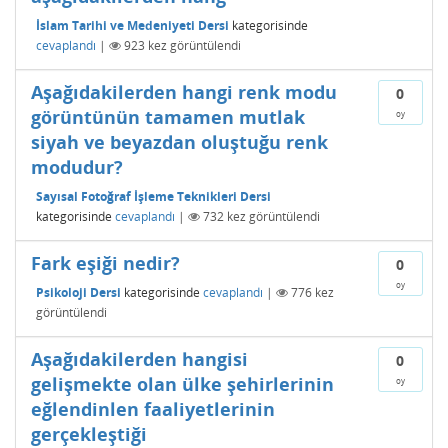
İslam Tarihi ve Medeniyeti Dersi
kategorisinde
cevaplandı
|
923
kez görüntülendi
Aşağıdakilerden hangi renk modu
0
görüntünün tamamen mutlak
oy
siyah ve beyazdan oluştuğu renk
modudur?
Sayısal Fotoğraf İşleme Teknikleri Dersi
kategorisinde
cevaplandı
|
732
kez görüntülendi
Fark eşiği nedir?
0
oy
Psikoloji Dersi
kategorisinde
cevaplandı
|
776
kez
görüntülendi
Aşağıdakilerden hangisi
0
gelişmekte olan ülke şehirlerinin
oy
eğlendinlen faaliyetlerinin
gerçekleştiği