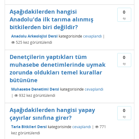
Aşağıdakilerden hangisi
0
Anadolu'da ilk tarıma alınmış
oy
bitkilerden biri değildir?
Anadolu Arkeolojisi Dersi
kategorisinde
cevaplandı
|
525
kez görüntülendi
Denetçilerin yaptıkları tüm
0
muhasebe denetimlerinde uymak
oy
zorunda oldukları temel kurallar
bütününe
Muhasebe Denetimi Dersi
kategorisinde
cevaplandı
|
932
kez görüntülendi
Aşağıdakilerden hangisi yapay
0
çayırlar sınıfına girer?
oy
Tarla Bitkileri Dersi
kategorisinde
cevaplandı
|
771
kez görüntülendi