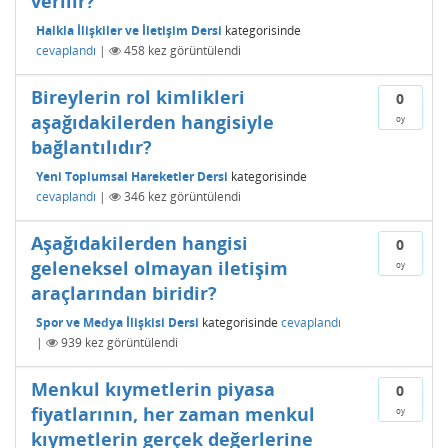
verilir?
Halkla İlişkiler ve İletişim Dersi
kategorisinde
cevaplandı
|
458
kez görüntülendi
Bireylerin rol kimlikleri
0
aşağıdakilerden hangisiyle
oy
bağlantılıdır?
Yeni Toplumsal Hareketler Dersi
kategorisinde
cevaplandı
|
346
kez görüntülendi
Aşağıdakilerden hangisi
0
geleneksel olmayan iletişim
oy
araçlarından biridir?
Spor ve Medya İlişkisi Dersi
kategorisinde
cevaplandı
|
939
kez görüntülendi
Menkul kıymetlerin piyasa
0
fiyatlarının, her zaman menkul
oy
kıymetlerin gerçek değerlerine