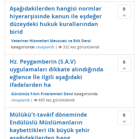
Aşağıdakilerden hangisi normlar
0
hiyerarşisinde kanun ile eşdeğer
oy
düzeydeki hukuk kurallarından
birid
Veteriner Hizmetleri Mevzuatı ve Etik Dersi
kategorisinde
cevaplandı
|
332
kez görüntülendi
Hz. Peygamberin (S.A.V)
0
uygulamaları dikkate alındığında
oy
eğlence İle ilgili aşağıdaki
ifadelerden ha
Günümüz Fıkıh Problemleri Dersi
kategorisinde
cevaplandı
|
695
kez görüntülendi
Mülûkü't-tavâif döneminde
0
Endülüslü Müslümanların
oy
kaybettikleri ilk büyük şehir
aşağıdakilerden hang