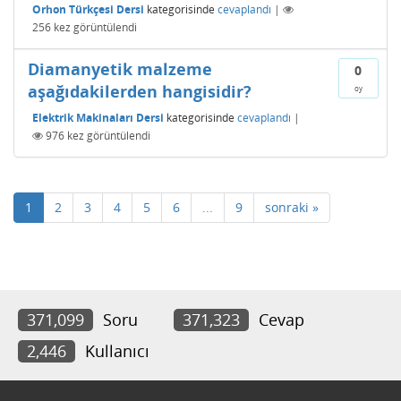
Orhon Türkçesi Dersi
kategorisinde
cevaplandı
|
256
kez görüntülendi
Diamanyetik malzeme
0
aşağıdakilerden hangisidir?
oy
Elektrik Makinaları Dersi
kategorisinde
cevaplandı
|
976
kez görüntülendi
1
2
3
4
5
6
...
9
sonraki »
371,099
Soru
371,323
Cevap
2,446
Kullanıcı