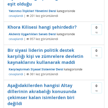
eşit olduğu
Yatırımcı İlişkileri Yönetimi Dersi
kategorisinde
cevaplandı
|
201
kez görüntülendi
Khora Kilisesi hangi şehirdedir?
0
oy
Akdeniz Uygarlıkları Sanatı Dersi
kategorisinde
cevaplandı
|
957
kez görüntülendi
Bir siyasi liderin politik destek
0
karşılığı kişi ve zümrelere devletin
oy
kaynaklarını kullanarak maddi
Karşılaştırmalı Siyasal Sistemler Dersi
kategorisinde
cevaplandı
|
361
kez görüntülendi
Aşağıdakilerden hangisi Altay
0
dillerinin akrabalığı konusunda
oy
çekimser kalan isimlerden biri
değildi