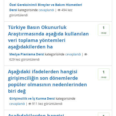
Özel Gereksinimli Bireyler ve Bakım Hizmetleri
Dersi
kategorisinde
cevaplandı
|
494
kez
görüntülendi
Türkiye Basın Okunurluk
1
Araştırmasında aşağıda kullanılan
cevap
veri toplama yöntemleri
aşağıdakilerden ha
Medya Planlama Dersi
kategorisinde
cevaplandı
|
629
kez görüntülendi
Aşağıdaki ifadelerden hangisi
1
girişimciliğin son dönemlerde
cevap
popüler olmasının nedenlerinden
biri değ
Girişimcilik ve İş Kurma Dersi
kategorisinde
cevaplandı
|
911
kez görüntülendi
Aşağıdakilerden hangisi