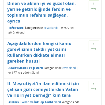
Dinen ve aklen iyi ve güzel olan,
1
yerine getirildiğinde ferdin ve
cevap
toplumun refahını sağlayan,
ayrıca
Tefsir Dersi
kategorisinde
cevaplandı
|
929
kez
görüntülendi
Aşağıdakilerden hangisi kamu
1
görevlisinin takdir yetkisini
cevap
kullanırken dikkate alması
gereken hususl
Adalet Meslek Etiği Dersi
kategorisinde
cevaplandı
|
677
kez görüntülendi
II. Meşrutiyet'in ilan edilmesi için
1
çalışan gizli cemiyetlerden Vatan
cevap
ve Hürriyet Derneği" kim tara
Atatürk İlkeleri ve İnkılap Tarihi Dersi
kategorisinde