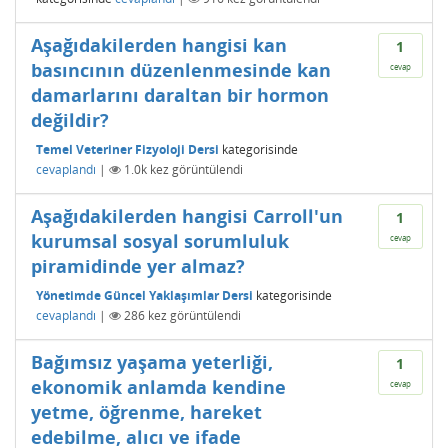
Aşağıdakilerden hangisi kan
1
basıncının düzenlenmesinde kan
cevap
damarlarını daraltan bir hormon
değildir?
Temel Veteriner Fizyoloji Dersi
kategorisinde
cevaplandı
|
1.0k
kez görüntülendi
Aşağıdakilerden hangisi Carroll'un
1
kurumsal sosyal sorumluluk
cevap
piramidinde yer almaz?
Yönetimde Güncel Yaklaşımlar Dersi
kategorisinde
cevaplandı
|
286
kez görüntülendi
Bağımsız yaşama yeterliği,
1
ekonomik anlamda kendine
cevap
yetme, öğrenme, hareket
edebilme, alıcı ve ifade