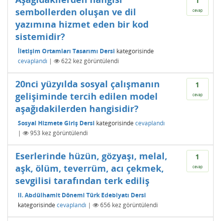
1
sembollerden oluşan ve dil
cevap
yazımına hizmet eden bir kod
sistemidir?
İletişim Ortamları Tasarımı Dersi
kategorisinde
cevaplandı
|
622
kez görüntülendi
20nci yüzyılda sosyal çalışmanın
1
gelişiminde tercih edilen model
cevap
aşağıdakilerden hangisidir?
Sosyal Hizmete Giriş Dersi
kategorisinde
cevaplandı
|
953
kez görüntülendi
Eserlerinde hüzün, gözyaşı, melal,
1
aşk, ölüm, teverrüm, acı çekmek,
cevap
sevgilisi tarafından terk ediliş
II. Abdülhamit Dönemi Türk Edebiyatı Dersi
kategorisinde
cevaplandı
|
656
kez görüntülendi