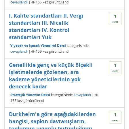
cevaplandı
|
165
kez görüntülendi
I. Kalite standartları II. Vergi
1
standartları III. Nicelik
cevap
standartları IV. Kontrol
standartları Yuk
Yiyecek ve İçecek Yönetimi Dersi
kategorisinde
cevaplandı
|
159
kez görüntülendi
Genellikle genç ve küçük ölçekli
1
işletmelerde gözlenen, ara
cevap
kademe yöneticilerinin yok
denecek kadar
Stratejik Yönetim Dersi
kategorisinde
cevaplandı
|
163
kez görüntülendi
Durkheim'a göre aşağıdakilerden
1
hangisi, sapkın davranışların,
cevap
toplumun uyumlu bütünlüğünü