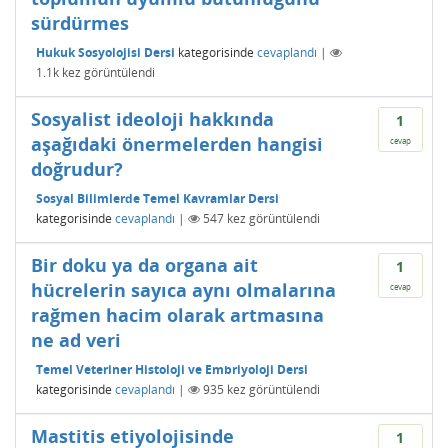
sürdürmes
Hukuk Sosyolojisi Dersi
kategorisinde
cevaplandı
|
1.1k
kez görüntülendi
Sosyalist ideoloji hakkında
1
aşağıdaki önermelerden hangisi
cevap
doğrudur?
Sosyal Bilimlerde Temel Kavramlar Dersi
kategorisinde
cevaplandı
|
547
kez görüntülendi
Bir doku ya da organa ait
1
hücrelerin sayıca aynı olmalarına
cevap
rağmen hacim olarak artmasına
ne ad veri
Temel Veteriner Histoloji ve Embriyoloji Dersi
kategorisinde
cevaplandı
|
935
kez görüntülendi
Mastitis etiyolojisinde
1