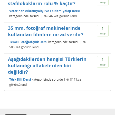
stafilokokların rolü % kaçtır?
cevap
Veteriner Mikrobiyoloji ve Epidemiyoloji Dersi
kategorisinde
soruldu
|
846
kez görüntülendi
35 mm. fotoğraf makinelerinde
1
kullanılan filmlere ne ad verilir?
cevap
Temel Fotoğrafçılık Dersi
kategorisinde
soruldu
|
505
kez görüntülendi
Aşağıdakilerden hangisi Türklerin
1
kullandığı alfabelerden biri
cevap
değildir?
Türk Dili Dersi
kategorisinde
soruldu
|
817
kez
görüntülendi