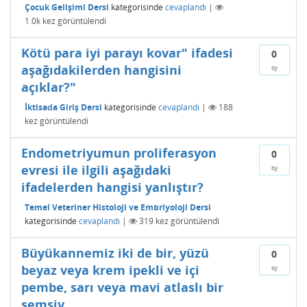
Çocuk Gelişimi Dersi
kategorisinde
cevaplandı
|
1.0k
kez görüntülendi
Kötü para iyi parayı kovar" ifadesi
0
aşağıdakilerden hangisini
oy
açıklar?"
İktisada Giriş Dersi
kategorisinde
cevaplandı
|
188
kez görüntülendi
Endometriyumun proliferasyon
0
evresi ile ilgili aşağıdaki
oy
ifadelerden hangisi yanlıştır?
Temel Veteriner Histoloji ve Embriyoloji Dersi
kategorisinde
cevaplandı
|
319
kez görüntülendi
Büyükannemiz iki de bir, yüzü
0
beyaz veya krem ipekli ve içi
oy
pembe, sarı veya mavi atlaslı bir
şemsiy