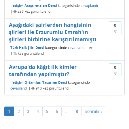
İletişim Araştırmaları Dersi
kategorisinde
cevaplandı
|
236
kez görüntülendi
Aşağıdaki şairlerden hangisinin
0
şiirleri ile Erzurumlu Emrah'ın
oy
şiirleri birbirine karıştırılmamıştı
Türk Halk Şiiri Dersi
kategorisinde
cevaplandı
|
1.1k
kez görüntülendi
Avrupa'da kâğıt ilk kimler
0
tarafından yapılmıştır?
oy
İletişim Ortamları Tasarımı Dersi
kategorisinde
cevaplandı
|
910
kez görüntülendi
1
2
3
4
5
6
...
8
sonraki »