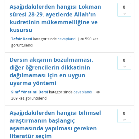
Aşağıdakilerden hangisi Lokman
0
sûresi 28-29. ayetlerde Allah'ın
oy
kudretinin mükemmelliğine ve
kusursu
Tefsir Dersi
kategorisinde
cevaplandı
|
590
kez
görüntülendi
Dersin akışının bozulmaması,
0
diğer öğrencilerin dikkatinin
oy
dağılmaması için en uygun
uyarma yöntemi
Sınıf Yönetimi Dersi
kategorisinde
cevaplandı
|
209
kez görüntülendi
Aşağıdakilerden hangisi bilimsel
0
araştırmanın başlangıç
oy
aşamasında yapılması gereken
literatür seçim