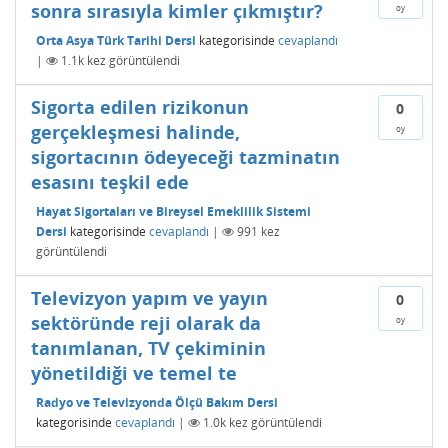
sonra sırasıyla kimler çıkmıştır?
oy
Orta Asya Türk Tarihi Dersi
kategorisinde
cevaplandı
|
1.1k
kez görüntülendi
Sigorta edilen rizikonun
0
gerçekleşmesi halinde,
oy
sigortacının ödeyeceği tazminatın
esasını teşkil ede
Hayat Sigortaları ve Bireysel Emeklilik Sistemi
Dersi
kategorisinde
cevaplandı
|
991
kez
görüntülendi
Televizyon yapım ve yayın
0
sektöründe reji olarak da
oy
tanımlanan, TV çekiminin
yönetildiği ve temel te
Radyo ve Televizyonda Ölçü Bakım Dersi
kategorisinde
cevaplandı
|
1.0k
kez görüntülendi