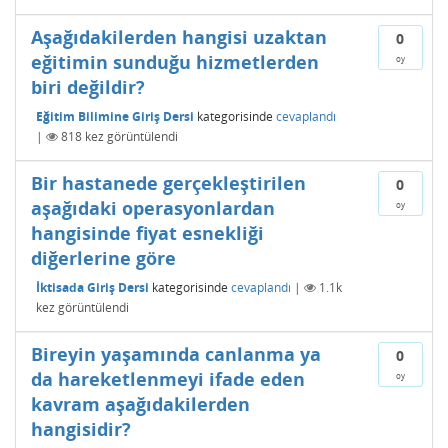
Aşağıdakilerden hangisi uzaktan
0
eğitimin sunduğu hizmetlerden
oy
biri değildir?
Eğitim Bilimine Giriş Dersi
kategorisinde
cevaplandı
|
818
kez görüntülendi
Bir hastanede gerçekleştirilen
0
aşağıdaki operasyonlardan
oy
hangisinde fiyat esnekliği
diğerlerine göre
İktisada Giriş Dersi
kategorisinde
cevaplandı
|
1.1k
kez görüntülendi
Bireyin yaşamında canlanma ya
0
da hareketlenmeyi ifade eden
oy
kavram aşağıdakilerden
hangisidir?