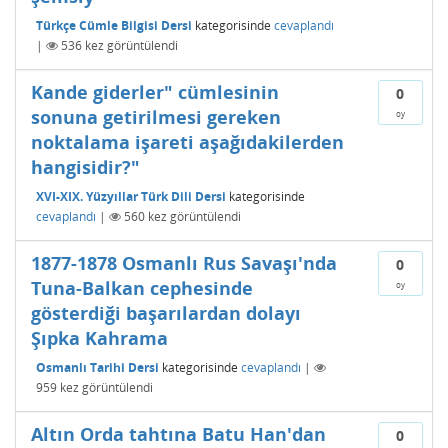
Türkçe Cümle Bilgisi Dersi
kategorisinde
cevaplandı
|
536
kez görüntülendi
Kande giderler" cümlesinin
0
sonuna getirilmesi gereken
oy
noktalama işareti aşağıdakilerden
hangisidir?"
XVI-XIX. Yüzyıllar Türk Dili Dersi
kategorisinde
cevaplandı
|
560
kez görüntülendi
1877-1878 Osmanlı Rus Savaşı'nda
0
Tuna-Balkan cephesinde
oy
gösterdiği başarılardan dolayı
Şıpka Kahrama
Osmanlı Tarihi Dersi
kategorisinde
cevaplandı
|
959
kez görüntülendi
Altın Orda tahtına Batu Han'dan
0