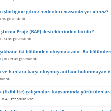
 işbirliğine gitme nedenleri arasında yer almaz?
0
kez görüntülendi
ştırma Proje (BAP) desteklerinden biridir?
273
kez görüntülendi
aşıkhane iki bölümden oluşmaktadır. Bu bölümlerd
ı
|
419
kez görüntülendi
a ve bunlara karşı oluşmuş antikor bulunmayan 
tülendi
ik (fizibilite) çalışmaları kapsamında yürütülen a
|
479
kez görüntülendi