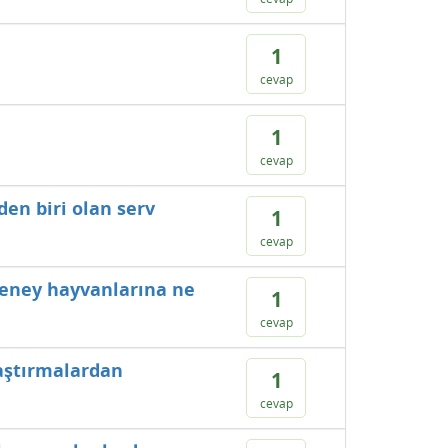
1
cevap
1
cevap
en biri olan serv
1
cevap
deney hayvanlarına ne
1
cevap
raştırmalardan
1
cevap