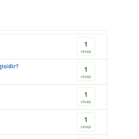
1
cevap
isidir?
1
cevap
1
cevap
1
cevap