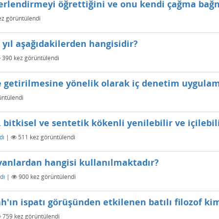
erlendirmeyi öğrettiğini ve onu kendi çağma bağna
z görüntülendi
i yıl aşağıdakilerden hangisidir?
390
kez görüntülendi
 getirilmesine yönelik olarak iç denetim uygulam
ntülendi
bitkisel ve sentetik kökenli yenilebilir ve içilebil
dı
|
511
kez görüntülendi
vanlardan hangisi kullanılmaktadır?
dı
|
900
kez görüntülendi
h'ın ispatı görüşünden etkilenen batılı filozof ki
759
kez görüntülendi