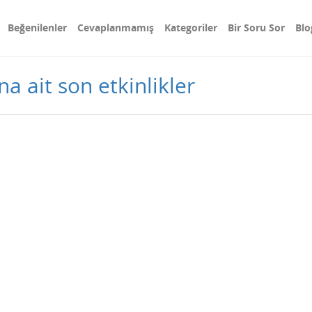
Beğenilenler
Cevaplanmamış
Kategoriler
Bir Soru Sor
Blo
a ait son etkinlikler