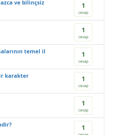
zca ve bilinçsiz
1
cevap
1
cevap
alarının temel il
1
cevap
ir karakter
1
cevap
1
cevap
mdir?
1
cevap