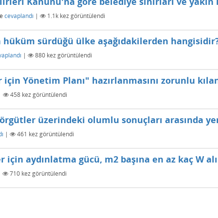
irleri Kanunu'na göre belediye sınırları ve yakı
e
cevaplandı
|
1.1k
kez görüntülendi
n hüküm sürdüğü ülke aşağıdakilerden hangisidir
vaplandı
|
880
kez görüntülendi
r için Yönetim Planı" hazırlanmasını zorunlu kıl
|
458
kez görüntülendi
örgütler üzerindeki olumlu sonuçları arasında ye
dı
|
461
kez görüntülendi
 için aydınlatma gücü, m2 başına en az kaç W al
|
710
kez görüntülendi