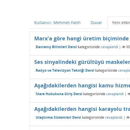
Kullanıcı: Mehmet-Fatih
Duvar
Yeni etkin
Marx'a göre hangi üretim biçiminde 
Davranış Bilimleri Dersi
kategorisinde
cevaplandı
|
9
Ses sinyalindeki gürültüyü maskele
Radyo ve Televizyon Tekniği Dersi
kategorisinde
cevapl
Aşağıdakilerden hangisi kamu hizmet
İdare Hukukuna Giriş Dersi
kategorisinde
cevaplandı
|
Aşağıdakilerden hangisi karayolu tr
Ulaştırma Sistemleri Dersi
kategorisinde
cevaplandı
|