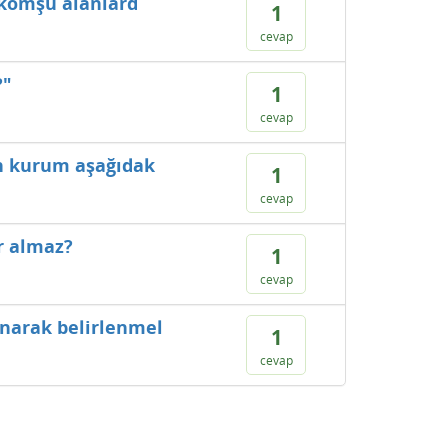
n komşu alanlard
1
cevap
?"
1
cevap
an kurum aşağıdak
1
cevap
r almaz?
1
cevap
ınarak belirlenmel
1
cevap