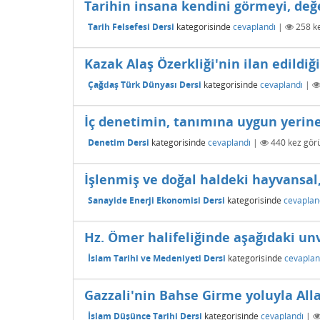
Tarihin insana kendini görmeyi, değ
Tarih Felsefesi Dersi
kategorisinde
cevaplandı
|
258
ke
Kazak Alaş Özerkliği'nin ilan edildiğ
Çağdaş Türk Dünyası Dersi
kategorisinde
cevaplandı
|
İç denetimin, tanımına uygun yerine
Denetim Dersi
kategorisinde
cevaplandı
|
440
kez görü
İşlenmiş ve doğal haldeki hayvansal, 
Sanayide Enerji Ekonomisi Dersi
kategorisinde
cevaplan
Hz. Ömer halifeliğinde aşağıdaki un
İslam Tarihi ve Medeniyeti Dersi
kategorisinde
cevaplan
Gazzali'nin Bahse Girme yoluyla Alla
İslam Düşünce Tarihi Dersi
kategorisinde
cevaplandı
|