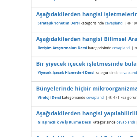
Aşağıdakilerden hangisi işletmelerin
Stratejik Yönetim Dersi
kategorisinde
cevaplandı
|
19
Aşağıdakilerden hangisi Bilimsel Ara
İletişim Araştırmaları Dersi
kategorisinde
cevaplandı
|
Bir yiyecek içecek işletmesinde bul
Yiyecek-İçecek Hizmetleri Dersi
kategorisinde
cevapland
Bünyelerinde hiçbir mikroorganizm
Viroloji Dersi
kategorisinde
cevaplandı
|
471
kez görün
Aşağıdakilerden hangisi yapılabilirl
Girişimcilik ve İş Kurma Dersi
kategorisinde
cevaplandı