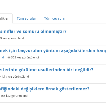
likler
Tüm sorular
Tüm cevaplar
sınıflar ve sömürü olmamıştır?
09
kez görüntülendi
mek için başvurulan yöntem aşağıdakilerden hang
andı
|
353
kez görüntülendi
lerinin görülme usullerinden biri değildir?
1.1k
kez görüntülendi
afiğindeki değişiklere örnek gösterilemez?
455
kez görüntülendi