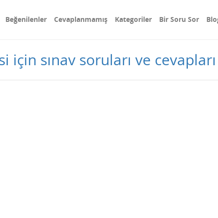
Beğenilenler
Cevaplanmamış
Kategoriler
Bir Soru Sor
Blo
i için sınav soruları ve cevapları