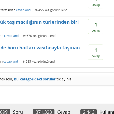
cevap
tarafından
cevaplandı
|
455
kez görüntülendi
k taşımacılığının türlerinden biri
1
cevap
dan
cevaplandı
|
676
kez görüntülendi
de boru hatları vasıtasıyla taşınan
1
cevap
an
cevaplandı
|
285
kez görüntülendi
mek için,
bu kategorideki sorular
tıklayınız.
,099
Soru
371,323
Cevap
2,446
Kullanı