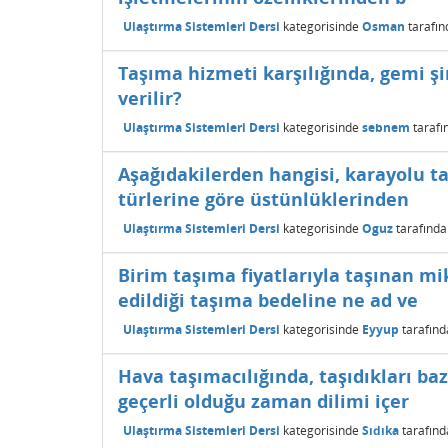
Ulaştırma Sistemleri Dersi
kategorisinde
Osman
tarafı
Taşıma hizmeti karşılığında, gemi ş
verilir?
Ulaştırma Sistemleri Dersi
kategorisinde
sebnem
tarafı
Aşağıdakilerden hangisi, karayolu ta
türlerine göre üstünlüklerinden
Ulaştırma Sistemleri Dersi
kategorisinde
Oguz
tarafınd
Birim taşıma fiyatlarıyla taşınan mik
edildiği taşıma bedeline ne ad ve
Ulaştırma Sistemleri Dersi
kategorisinde
Eyyup
tarafın
Hava taşımacılığında, taşıdıkları baz
geçerli olduğu zaman dilimi içer
Ulaştırma Sistemleri Dersi
kategorisinde
Sıdıka
tarafın