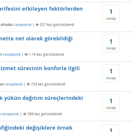
rifesini etkileyen faktörlerden
1
cevap
rafından
cevaplandı
|
527
kez görüntülendi
amette net olarak görebildiği
1
cevap
an
cevaplandı
|
1.1k
kez görüntülendi
izmet sürecinin konforla ilgili
1
cevap
dan
cevaplandı
|
729
kez görüntülendi
k yükün dağıtım süreçlerindeki
1
cevap
n
cevaplandı
|
398
kez görüntülendi
fiğindeki değişiklere örnek
1