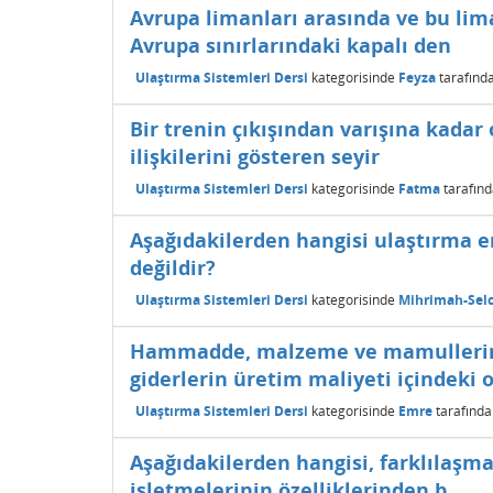
Avrupa limanları arasında ve bu lima
Avrupa sınırlarındaki kapalı den
Ulaştırma Sistemleri Dersi
kategorisinde
Feyza
tarafınd
Bir trenin çıkışından varışına kadar o
ilişkilerini gösteren seyir
Ulaştırma Sistemleri Dersi
kategorisinde
Fatma
tarafın
Aşağıdakilerden hangisi ulaştırma 
değildir?
Ulaştırma Sistemleri Dersi
kategorisinde
Mihrimah-Sel
Hammadde, malzeme ve mamullerin ta
giderlerin üretim maliyeti içindeki 
Ulaştırma Sistemleri Dersi
kategorisinde
Emre
tarafınd
Aşağıdakilerden hangisi, farklılaşma
işletmelerinin özelliklerinden b