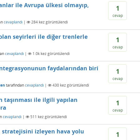
nlar ile Avrupa ülkesi olmayıp,
1
cevap
an
cevaplandı
|
284
kez görüntülendi
lan seyirleri ile diğer trenlerle
1
cevap
dan
cevaplandı
|
1.0k
kez görüntülendi
entegrasyonunun faydalarından biri
1
cevap
cen
tarafından
cevaplandı
|
430
kez görüntülendi
şınması ile ilgili yapılan
1
ora
cevap
an
cevaplandı
|
511
kez görüntülendi
 stratejisini izleyen hava yolu
1