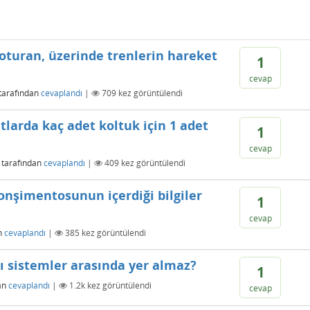
oturan, üzerinde trenlerin hareket
1
cevap
tarafından
cevaplandı
|
709
kez görüntülendi
tlarda kaç adet koltuk için 1 adet
1
cevap
tarafından
cevaplandı
|
409
kez görüntülendi
onşimentosunun içerdiği bilgiler
1
cevap
n
cevaplandı
|
385
kez görüntülendi
lı sistemler arasında yer almaz?
1
an
cevaplandı
|
1.2k
kez görüntülendi
cevap