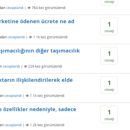
cevap
ndan
cevaplandı
|
764
kez görüntülendi
irketine ödenen ücrete ne ad
1
cevap
ndan
cevaplandı
|
1.1k
kez görüntülendi
şımacılığının diğer taşımacılık
1
cevap
an
cevaplandı
|
229
kez görüntülendi
tarın ilişkilendirilerek elde
1
cevap
dan
cevaplandı
|
1.1k
kez görüntülendi
ı özellikler nedeniyle, sadece
1
cevap
dan
cevaplandı
|
1.2k
kez görüntülendi