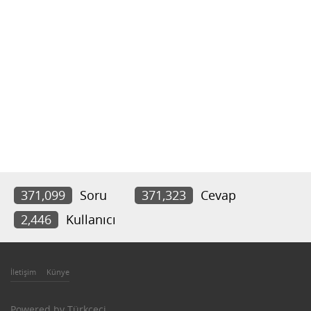
371,099
Soru
371,323
Cevap
2,446
Kullanıcı
İletişim
Künye
Powered by
Türkçeci