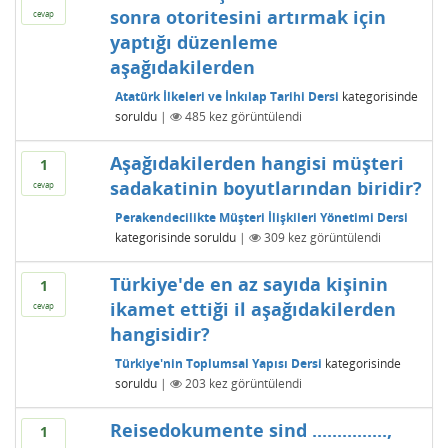
sonra otoritesini artırmak için
cevap
yaptığı düzenleme
aşağıdakilerden
Atatürk İlkeleri ve İnkılap Tarihi Dersi
kategorisinde
soruldu
|
485
kez görüntülendi
Aşağıdakilerden hangisi müşteri
1
sadakatinin boyutlarından biridir?
cevap
Perakendecilikte Müşteri İlişkileri Yönetimi Dersi
kategorisinde
soruldu
|
309
kez görüntülendi
Türkiye'de en az sayıda kişinin
1
ikamet ettiği il aşağıdakilerden
cevap
hangisidir?
Türkiye'nin Toplumsal Yapısı Dersi
kategorisinde
soruldu
|
203
kez görüntülendi
Reisedokumente sind ...............,
1