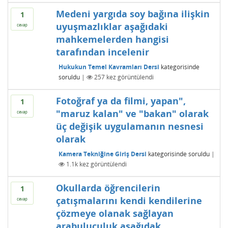
Medeni yargıda soy bağına ilişkin
1
uyuşmazlıklar aşağıdaki
cevap
mahkemelerden hangisi
tarafından incelenir
Hukukun Temel Kavramları Dersi
kategorisinde
soruldu
|
257
kez görüntülendi
Fotoğraf ya da filmi, yapan",
1
"maruz kalan" ve "bakan" olarak
cevap
üç değişik uygulamanın nesnesi
olarak
Kamera Tekniğine Giriş Dersi
kategorisinde
soruldu
|
1.1k
kez görüntülendi
Okullarda öğrencilerin
1
çatışmalarını kendi kendilerine
cevap
çözmeye olanak sağlayan
arabuluculuk aşağıdak