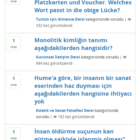
Platzkarten und Voucher. Welches
cevap
Wort passt in die obige Lücke?
Turizm Için Almanca Dersi
kategorisinde
soruldu
|
332
kez görüntülendi
Monolitik kimliğin tanımı
1
aşağıdakilerden hangisidir?
cevap
Kurumsal İletişim Dersi
kategorisinde
soruldu
|
994
kez görüntülendi
Hume'a göre, bir insanın bir sanat
1
eserinden haz duyması için
cevap
aşağıdakilerden hangisine ihtiyacı
yok
Estetik ve Sanat Felsefesi Dersi
kategorisinde
soruldu
|
162
kez görüntülendi
İnsan öldürme suçunun kan
1
gütme saikiyle işlenmiş olması"
cevap