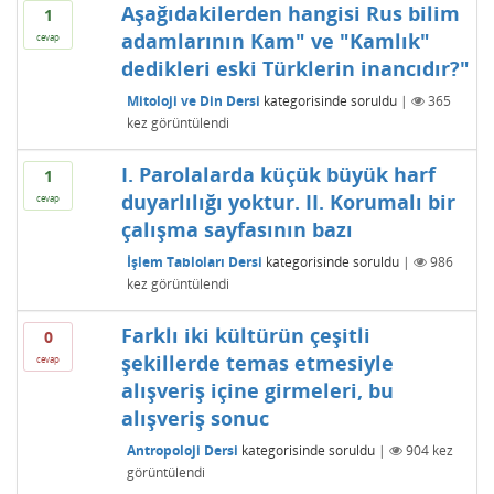
Aşağıdakilerden hangisi Rus bilim
1
adamlarının Kam" ve "Kamlık"
cevap
dedikleri eski Türklerin inancıdır?"
Mitoloji ve Din Dersi
kategorisinde
soruldu
|
365
kez görüntülendi
I. Parolalarda küçük büyük harf
1
duyarlılığı yoktur. II. Korumalı bir
cevap
çalışma sayfasının bazı
İşlem Tabloları Dersi
kategorisinde
soruldu
|
986
kez görüntülendi
Farklı iki kültürün çeşitli
0
şekillerde temas etmesiyle
cevap
alışveriş içine girmeleri, bu
alışveriş sonuc
Antropoloji Dersi
kategorisinde
soruldu
|
904
kez
görüntülendi