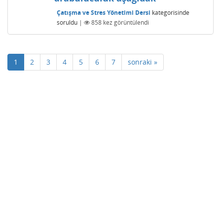
Çatışma ve Stres Yönetimi Dersi
kategorisinde
soruldu
|
858
kez görüntülendi
1
2
3
4
5
6
7
sonraki »