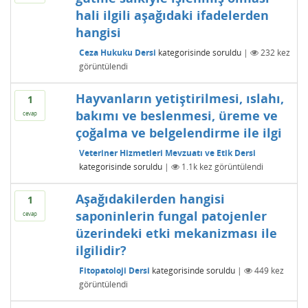
hali ilgili aşağıdaki ifadelerden
hangisi
Ceza Hukuku Dersi
kategorisinde
soruldu
|
232
kez
görüntülendi
Hayvanların yetiştirilmesi, ıslahı,
1
bakımı ve beslenmesi, üreme ve
cevap
çoğalma ve belgelendirme ile ilgi
Veteriner Hizmetleri Mevzuatı ve Etik Dersi
kategorisinde
soruldu
|
1.1k
kez görüntülendi
Aşağıdakilerden hangisi
1
saponinlerin fungal patojenler
cevap
üzerindeki etki mekanizması ile
ilgilidir?
Fitopatoloji Dersi
kategorisinde
soruldu
|
449
kez
görüntülendi