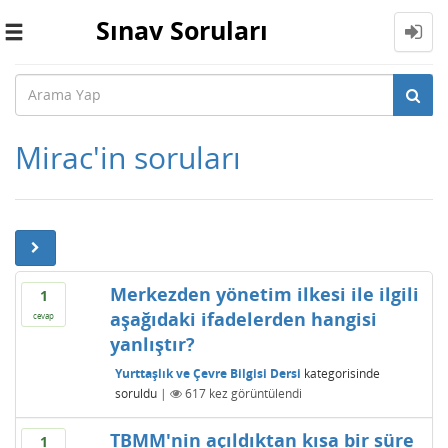
Sınav Soruları
Toggle
navigation
Mirac'in soruları
Merkezden yönetim ilkesi ile ilgili
1
aşağıdaki ifadelerden hangisi
cevap
yanlıştır?
Yurttaşlık ve Çevre Bilgisi Dersi
kategorisinde
soruldu
|
617
kez görüntülendi
TBMM'nin açıldıktan kısa bir süre
1