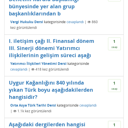
bünyesinde yer alan grup
başkanlıklarından b
Vergi Hukuku Dersi
kategorisinde
cevaplandı
|
860
kez görüntülendi
I. iletişim çağı II. Finansal dönem
1
III. Sinerji dönemi Yatırımcı
cevap
ilişkilerinin gelişim süreci aşağı
Yatırımcı İlişkileri Yönetimi Dersi
kategorisinde
cevaplandı
|
418
kez görüntülendi
Uygur Kağanlığını 840 yılında
1
yıkan Türk boyu aşağıdakilerden
cevap
hangisidir?
Orta Asya Türk Tarihi Dersi
kategorisinde
cevaplandı
|
1.1k
kez görüntülendi
Aşağıdaki dergilerden hangisi
1