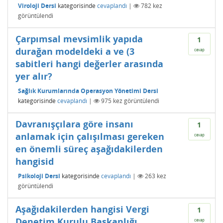
Viroloji Dersi
kategorisinde
cevaplandı
|
782
kez
görüntülendi
Çarpımsal mevsimlik yapıda
1
durağan modeldeki a ve (3
cevap
sabitleri hangi değerler arasında
yer alır?
Sağlık Kurumlarında Operasyon Yönetimi Dersi
kategorisinde
cevaplandı
|
975
kez görüntülendi
Davranışçılara göre insanı
1
anlamak için çalışılması gereken
cevap
en önemli süreç aşağıdakilerden
hangisid
Psikoloji Dersi
kategorisinde
cevaplandı
|
263
kez
görüntülendi
Aşağıdakilerden hangisi Vergi
1
Denetim Kurulu Başkanlığı
cevap