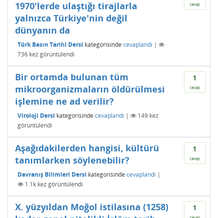
1970'lerde ulaştığı tirajlarla
cevap
yalnızca Türkiye'nin değil
dünyanın da
Türk Basın Tarihi Dersi
kategorisinde
cevaplandı
|
736
kez görüntülendi
Bir ortamda bulunan tüm
1
mikroorganizmaların öldürülmesi
cevap
işlemine ne ad verilir?
Viroloji Dersi
kategorisinde
cevaplandı
|
149
kez
görüntülendi
Aşağıdakilerden hangisi, kültürü
1
tanımlarken söylenebilir?
cevap
Davranış Bilimleri Dersi
kategorisinde
cevaplandı
|
1.1k
kez görüntülendi
X. yüzyıldan Moğol istilasına (1258)
1
cevap