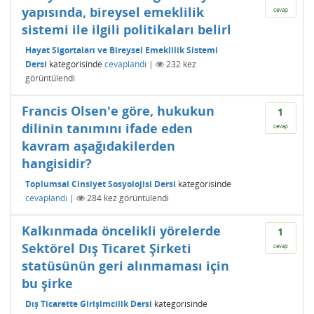
yapısında, bireysel emeklilik
cevap
sistemi ile ilgili politikaları belirl
Hayat Sigortaları ve Bireysel Emeklilik Sistemi
Dersi
kategorisinde
cevaplandı
|
232
kez
görüntülendi
Francis Olsen'e göre, hukukun
1
dilinin tanımını ifade eden
cevap
kavram aşağıdakilerden
hangisidir?
Toplumsal Cinsiyet Sosyolojisi Dersi
kategorisinde
cevaplandı
|
284
kez görüntülendi
Kalkınmada öncelikli yörelerde
1
Sektörel Dış Ticaret Şirketi
cevap
statüsünün geri alınmaması için
bu şirke
Dış Ticarette Girişimcilik Dersi
kategorisinde