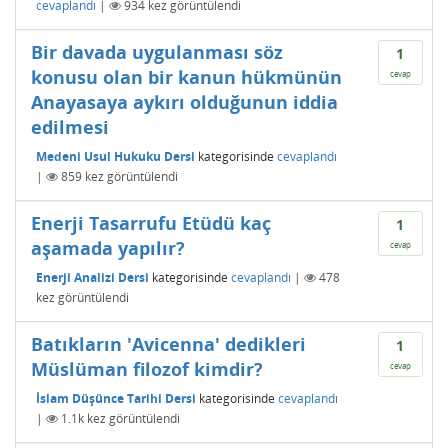
cevaplandı
|
934
kez görüntülendi
Bir davada uygulanması söz
1
konusu olan bir kanun hükmünün
cevap
Anayasaya aykırı olduğunun iddia
edilmesi
Medeni Usul Hukuku Dersi
kategorisinde
cevaplandı
|
859
kez görüntülendi
Enerji Tasarrufu Etüdü kaç
1
aşamada yapılır?
cevap
Enerji Analizi Dersi
kategorisinde
cevaplandı
|
478
kez görüntülendi
Batıkların 'Avicenna' dedikleri
1
Müslüman filozof kimdir?
cevap
İslam Düşünce Tarihi Dersi
kategorisinde
cevaplandı
|
1.1k
kez görüntülendi