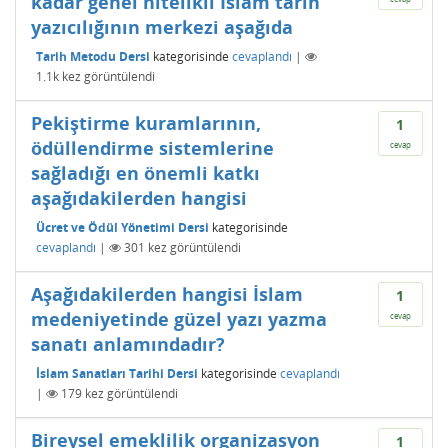
kadar genel nitelikli İslâm tarih
yazıcılığının merkezi aşağıda
Tarih Metodu Dersi
kategorisinde
cevaplandı
|
1.1k
kez görüntülendi
Pekiştirme kuramlarının,
1
ödüllendirme sistemlerine
cevap
sağladığı en önemli katkı
aşağıdakilerden hangisi
Ücret ve Ödül Yönetimi Dersi
kategorisinde
cevaplandı
|
301
kez görüntülendi
Aşağıdakilerden hangisi İslam
1
medeniyetinde güzel yazı yazma
cevap
sanatı anlamındadır?
İslam Sanatları Tarihi Dersi
kategorisinde
cevaplandı
|
179
kez görüntülendi
Bireysel emeklilik organizasyon
1