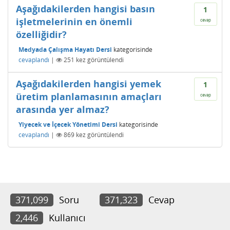
Aşağıdakilerden hangisi basın
1
işletmelerinin en önemli
cevap
özelliğidir?
Medyada Çalışma Hayatı Dersi
kategorisinde
cevaplandı
|
251
kez görüntülendi
Aşağıdakilerden hangisi yemek
1
üretim planlamasının amaçları
cevap
arasında yer almaz?
Yiyecek ve İçecek Yönetimi Dersi
kategorisinde
cevaplandı
|
869
kez görüntülendi
371,099
Soru
371,323
Cevap
2,446
Kullanıcı