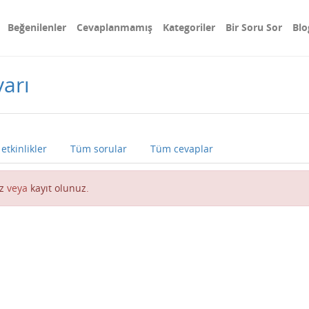
Beğenilenler
Cevaplanmamış
Kategoriler
Bir Soru Sor
Blo
arı
etkinlikler
Tüm sorular
Tüm cevaplar
z
veya
kayıt olunuz
.