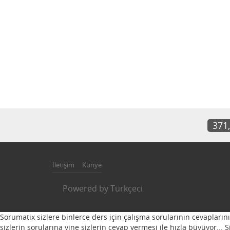
371
İletişim
Künye
Powered by
Türkçeci
Sorumatix sizlere binlerce ders için çalışma sorularının cevapların
sizlerin sorularına yine sizlerin cevap vermesi ile hızla büyüyor...