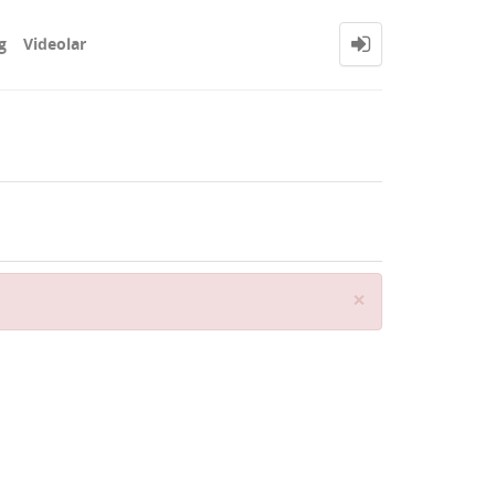
g
Videolar
Close
×