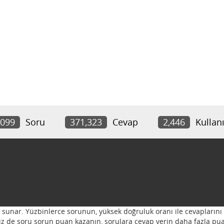
,099
Soru
371,323
Cevap
2,446
Kullanı
ı sunar. Yüzbinlerce sorunun, yüksek doğruluk oranı ile cevaplarını 
 Siz de soru sorun puan kazanın, sorulara cevap verin daha fazla pua