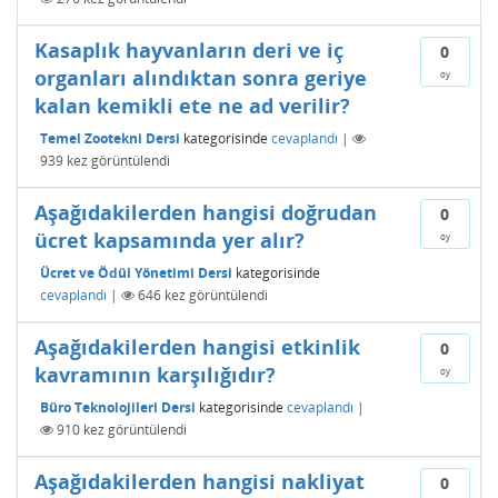
Kasaplık hayvanların deri ve iç
0
organları alındıktan sonra geriye
oy
kalan kemikli ete ne ad verilir?
Temel Zootekni Dersi
kategorisinde
cevaplandı
|
939
kez görüntülendi
Aşağıdakilerden hangisi doğrudan
0
ücret kapsamında yer alır?
oy
Ücret ve Ödül Yönetimi Dersi
kategorisinde
cevaplandı
|
646
kez görüntülendi
Aşağıdakilerden hangisi etkinlik
0
kavramının karşılığıdır?
oy
Büro Teknolojileri Dersi
kategorisinde
cevaplandı
|
910
kez görüntülendi
Aşağıdakilerden hangisi nakliyat
0