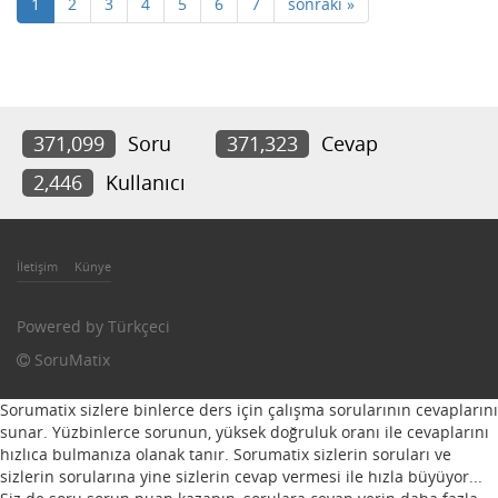
1
2
3
4
5
6
7
sonraki »
371,099
Soru
371,323
Cevap
2,446
Kullanıcı
İletişim
Künye
Powered by
Türkçeci
SoruMatix
Sorumatix sizlere binlerce ders için çalışma sorularının cevaplarını
sunar. Yüzbinlerce sorunun, yüksek doğruluk oranı ile cevaplarını
hızlıca bulmanıza olanak tanır. Sorumatix sizlerin soruları ve
sizlerin sorularına yine sizlerin cevap vermesi ile hızla büyüyor...