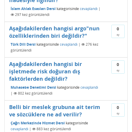
ifadesiyle ilgilidir?
İslam Ahlak Esasları Dersi
kategorisinde
cevaplandı
|
297
kez görüntülendi
Aşağıdakilerden hangisi argo"nun
0
özelliklerinden biri değildir?"
oy
Türk Dili Dersi
kategorisinde
cevaplandı
|
276
kez
görüntülendi
Aşağıdakilerden hangisi bir
0
işletmede risk doğuran dış
oy
faktörlerden değildir?
Muhasebe Denetimi Dersi
kategorisinde
cevaplandı
|
802
kez görüntülendi
Belli bir meslek grubuna ait terim
0
ve sözcüklere ne ad verilir?
oy
Çağrı Merkezinde Hizmet Dersi
kategorisinde
cevaplandı
|
883
kez görüntülendi