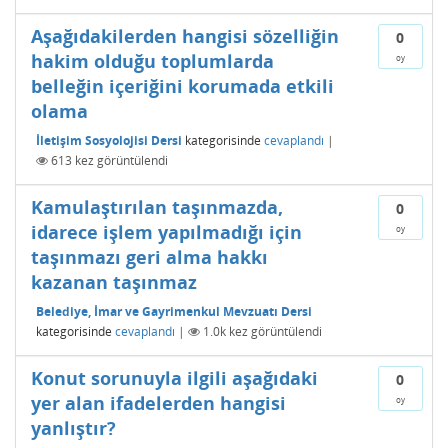
Aşağıdakilerden hangisi sözelliğin
0
hakim olduğu toplumlarda
oy
belleğin içeriğini korumada etkili
olama
İletişim Sosyolojisi Dersi
kategorisinde
cevaplandı
|
613
kez görüntülendi
Kamulaştırılan taşınmazda,
0
idarece işlem yapılmadığı için
oy
taşınmazı geri alma hakkı
kazanan taşınmaz
Belediye, İmar ve Gayrimenkul Mevzuatı Dersi
kategorisinde
cevaplandı
|
1.0k
kez görüntülendi
Konut sorunuyla ilgili aşağıdaki
0
yer alan ifadelerden hangisi
oy
yanlıştır?