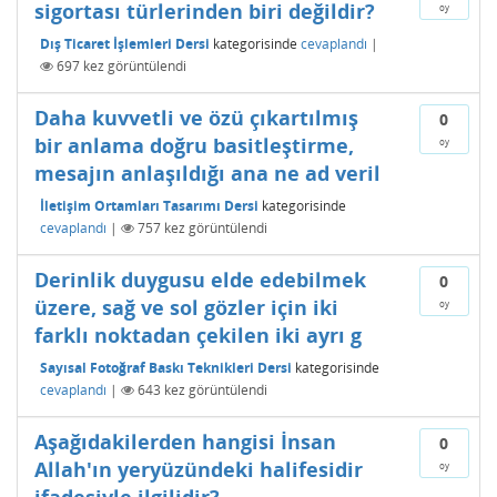
sigortası türlerinden biri değildir?
oy
Dış Ticaret İşlemleri Dersi
kategorisinde
cevaplandı
|
697
kez görüntülendi
Daha kuvvetli ve özü çıkartılmış
0
bir anlama doğru basitleştirme,
oy
mesajın anlaşıldığı ana ne ad veril
İletişim Ortamları Tasarımı Dersi
kategorisinde
cevaplandı
|
757
kez görüntülendi
Derinlik duygusu elde edebilmek
0
üzere, sağ ve sol gözler için iki
oy
farklı noktadan çekilen iki ayrı g
Sayısal Fotoğraf Baskı Teknikleri Dersi
kategorisinde
cevaplandı
|
643
kez görüntülendi
Aşağıdakilerden hangisi İnsan
0
Allah'ın yeryüzündeki halifesidir
oy