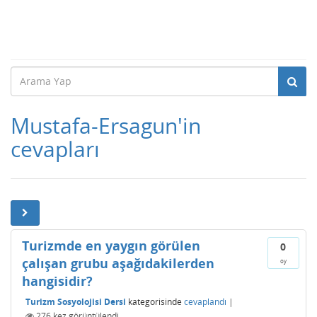
Mustafa-Ersagun'in
cevapları
Turizmde en yaygın görülen
0
çalışan grubu aşağıdakilerden
oy
hangisidir?
Turizm Sosyolojisi Dersi
kategorisinde
cevaplandı
|
276
kez görüntülendi