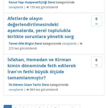
Konut Yapı Kooperatifçiliği Dersi
kategorisinde
cevaplandı
|
159
kez görüntülendi
Afetlerde olayın
0
değerlendirilmesindeki
oy
aşamalarda, yerel toplulukla
birlikte sorunlara yönelik sorg
Temel Afet Bilgisi Dersi
kategorisinde
cevaplandı
|
225
kez görüntülendi
İsfahan, Hemedan ve Kirman
0
kimin döneminde feth edilerek
oy
İran'ın fethi büyük ölçüde
tamamlanmıştır?
İlk Dönem İslam Tarihi Dersi
kategorisinde
cevaplandı
|
864
kez görüntülendi