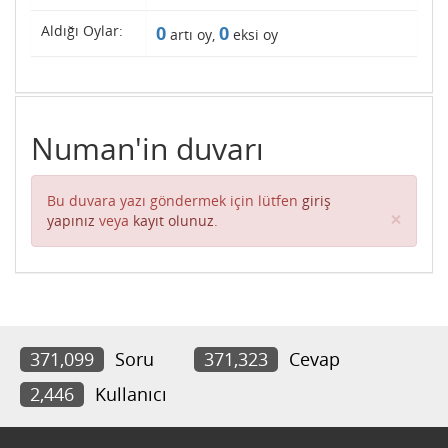
Aldığı Oylar:
0
0
artı oy,
eksi oy
Numan'in duvarı
Bu duvara yazı göndermek için lütfen
giriş
Clos
×
yapınız
veya
kayıt olunuz
.
371,099
Soru
371,323
Cevap
2,446
Kullanıcı