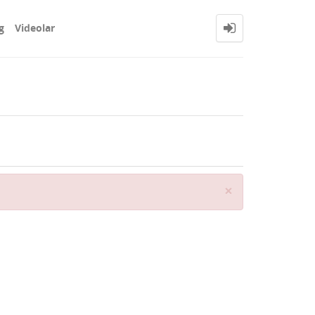
g
Videolar
Close
×