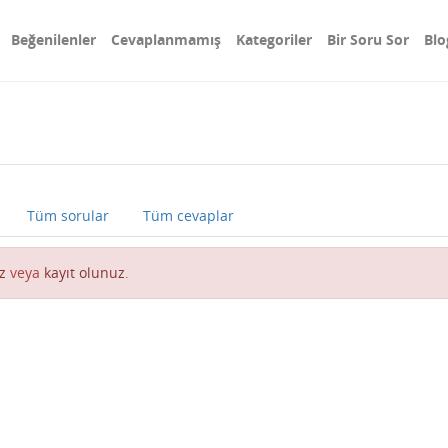
Beğenilenler
Cevaplanmamış
Kategoriler
Bir Soru Sor
Blo
Tüm sorular
Tüm cevaplar
z
veya
kayıt olunuz
.