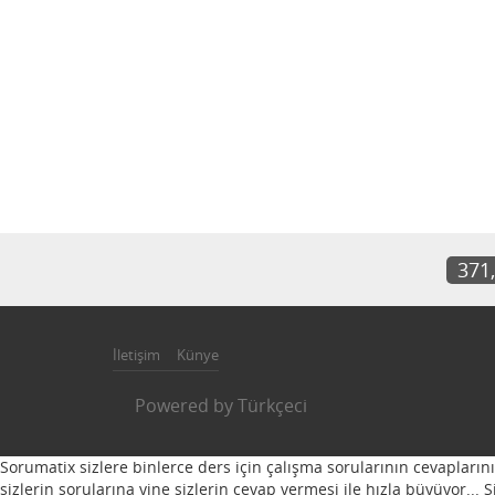
371
İletişim
Künye
Powered by
Türkçeci
Sorumatix sizlere binlerce ders için çalışma sorularının cevapların
sizlerin sorularına yine sizlerin cevap vermesi ile hızla büyüyor...