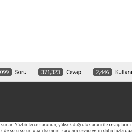
,099
Soru
371,323
Cevap
2,446
Kullanı
ı sunar. Yüzbinlerce sorunun, yüksek doğruluk oranı ile cevaplarını 
 Siz de soru sorun puan kazanın, sorulara cevap verin daha fazla pua