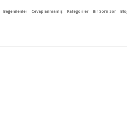
Beğenilenler
Cevaplanmamış
Kategoriler
Bir Soru Sor
Blo