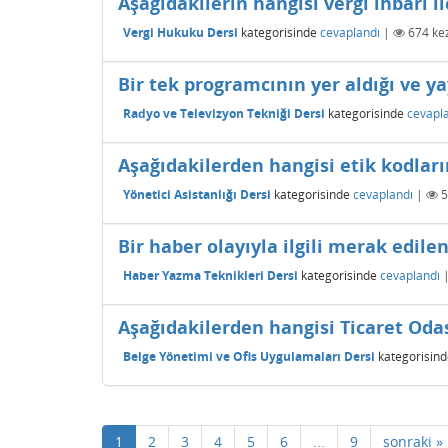
Aşağıdakilerin hangisi vergi ihbarı i
Vergi Hukuku Dersi
kategorisinde
cevaplandı
|
674
kez
Bir tek programcının yer aldığı ve ya
Radyo ve Televizyon Tekniği Dersi
kategorisinde
cevapl
Aşağıdakilerden hangisi etik kodların
Yönetici Asistanlığı Dersi
kategorisinde
cevaplandı
|
5
Bir haber olayıyla ilgili merak edile
Haber Yazma Teknikleri Dersi
kategorisinde
cevaplandı
Aşağıdakilerden hangisi Ticaret Odas
Belge Yönetimi ve Ofis Uygulamaları Dersi
kategorisind
1
2
3
4
5
6
...
9
sonraki »