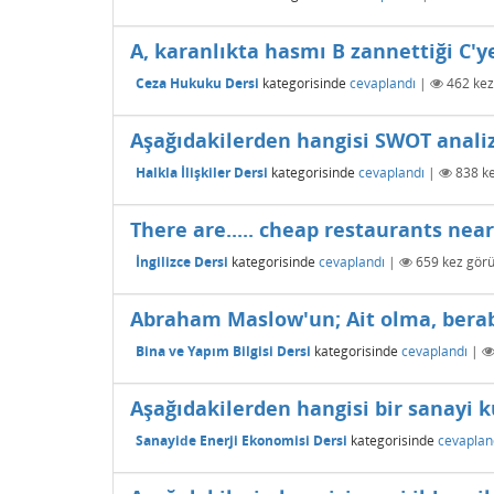
A, karanlıkta hasmı B zannettiği C'y
Ceza Hukuku Dersi
kategorisinde
cevaplandı
|
462
kez
Aşağıdakilerden hangisi SWOT analiz
Halkla İlişkiler Dersi
kategorisinde
cevaplandı
|
838
ke
There are..... cheap restaurants ne
İngilizce Dersi
kategorisinde
cevaplandı
|
659
kez görü
Abraham Maslow'un; Ait olma, beraber
Bina ve Yapım Bilgisi Dersi
kategorisinde
cevaplandı
|
Aşağıdakilerden hangisi bir sanayi ku
Sanayide Enerji Ekonomisi Dersi
kategorisinde
cevaplan