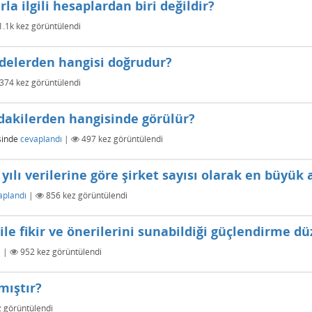
la ilgili hesaplardan biri değildir?
1.1k
kez görüntülendi
fadelerden hangisi doğrudur?
374
kez görüntülendi
ıdakilerden hangisinde görülür?
sinde
cevaplandı
|
497
kez görüntülendi
ılı verilerine göre şirket sayısı olarak en büyük a
aplandı
|
856
kez görüntülendi
 ile fikir ve önerilerini sunabildiği güçlendirme dü
ı
|
952
kez görüntülendi
mıştır?
 görüntülendi