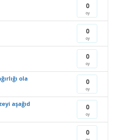
0
oy
0
oy
0
oy
ğırlığı ola
0
oy
zeyi aşağıd
0
oy
0
oy