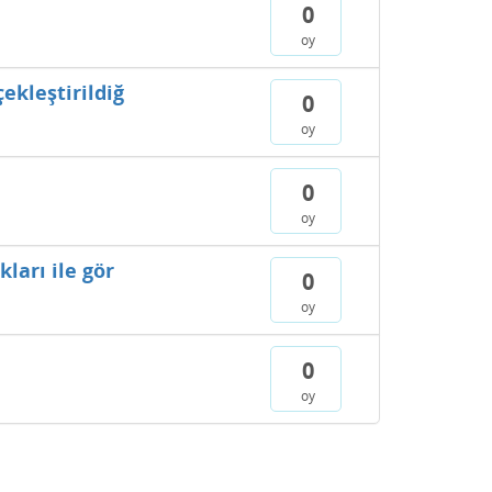
0
oy
ekleştirildiğ
0
oy
0
oy
ları ile gör
0
oy
0
oy