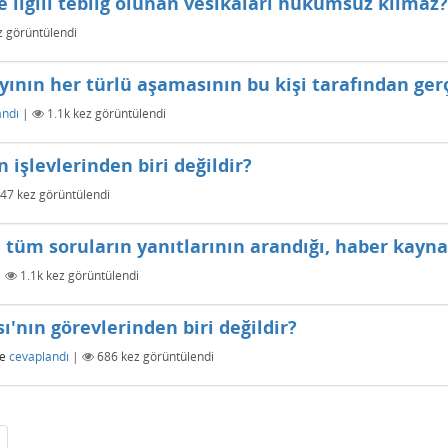
le ilgili tebliğ olunan vesikaları hükümsüz kılmaz?
 görüntülendi
yının her türlü aşamasının bu kişi tarafından gerç
andı
|
1.1k
kez görüntülendi
 işlevlerinden biri değildir?
47
kez görüntülendi
n tüm soruların yanıtlarının arandığı, haber kaynak
|
1.1k
kez görüntülendi
ı'nın görevlerinden biri değildir?
e
cevaplandı
|
686
kez görüntülendi