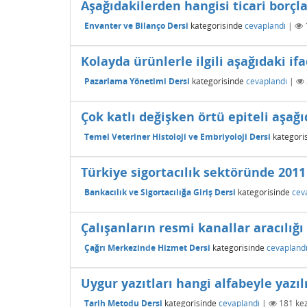
Aşağıdakilerden hangisi ticari borçlar
Envanter ve Bilanço Dersi
kategorisinde
cevaplandı
|
Kolayda ürünlerle ilgili aşağıdaki i
Pazarlama Yönetimi Dersi
kategorisinde
cevaplandı
|
Çok katlı değişken örtü epiteli aşağ
Temel Veteriner Histoloji ve Embriyoloji Dersi
kategori
Türkiye sigortacılık sektöründe 2011 y
Bankacılık ve Sigortacılığa Giriş Dersi
kategorisinde
cev
Çalışanların resmi kanallar aracılığı
Çağrı Merkezinde Hizmet Dersi
kategorisinde
cevapland
Uygur yazıtları hangi alfabeyle yazıl
Tarih Metodu Dersi
kategorisinde
cevaplandı
|
181
kez