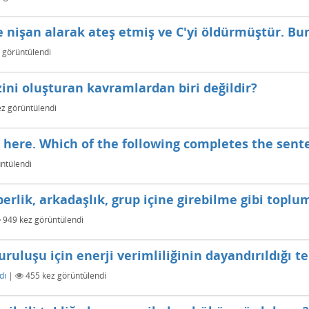
e nişan alarak ateş etmiş ve C'yi öldürmüştür. Bu
 görüntülendi
ini oluşturan kavramlardan biri değildir?
z görüntülendi
ar here. Which of the following completes the sen
ntülendi
lik, arkadaşlık, grup içine girebilme gibi toplum
949
kez görüntülendi
ruluşu için enerji verimliliğinin dayandırıldığı t
dı
|
455
kez görüntülendi