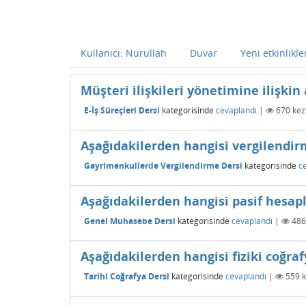
Kullanıcı: Nurullah
Duvar
Yeni etkinlikle
Müşteri ilişkileri yönetimine ilişkin
E-İş Süreçleri Dersi
kategorisinde
cevaplandı
|
670
kez
Aşağıdakilerden hangisi vergilendir
Gayrimenkullerde Vergilendirme Dersi
kategorisinde
c
Aşağıdakilerden hangisi pasif hesapl
Genel Muhasebe Dersi
kategorisinde
cevaplandı
|
486
Aşağıdakilerden hangisi fiziki coğra
Tarihi Coğrafya Dersi
kategorisinde
cevaplandı
|
559
k