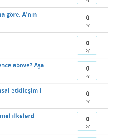
na göre, A'nın
0
oy
0
oy
tence above? Aşa
0
oy
sal etkileşim i
0
oy
emel ilkelerd
0
oy