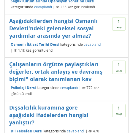
Sağlık Kurumlarında Operasyon Yönetimi Dersi
kategorisinde
cevaplandı
|
235
kez görüntülendi
Aşağıdakilerden hangisi Osmanlı
1
Devleti'ndeki geleneksel sosyal
cevap
yardımlar arasında yer almaz?
Osmanlı İktisat Tarihi Dersi
kategorisinde
cevaplandı
|
1.1k
kez görüntülendi
Çalışanların örgütte paylaştıkları
1
değerler, ortak anlayış ve davranış
cevap
biçimi" olarak tanımlanan kav
Psikoloji Dersi
kategorisinde
cevaplandı
|
772
kez
görüntülendi
Dışsalcılık kuramına göre
1
aşağıdaki ifadelerden hangisi
cevap
yanlıştır?
Dil Felsefesi Dersi
kategorisinde
cevaplandı
|
470