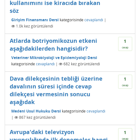
kullanımını ise kiracıda bırakan
söz
Girişim Finansmanı Dersi
kategorisinde
cevaplandı
|
1.0k
kez görüntülendi
Atlarda botriyomikozun etkeni
1
aşağıdakilerden hangisidir?
cevap
Veteriner Mikrobiyoloji ve Epidemiyoloji Dersi
kategorisinde
cevaplandı
|
682
kez görüntülendi
Dava dilekçesinin tebliği üzerine
1
davalının süresi içinde cevap
cevap
dilekçesi vermesinin sonucu
aşağıdak
Medeni Usul Hukuku Dersi
kategorisinde
cevaplandı
|
867
kez görüntülendi
Avrupa'daki televizyon
1
yayıncılığında ilk denemeler hangi
cevap