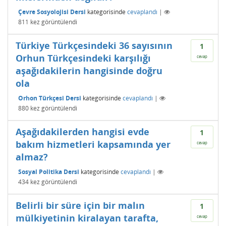
Çevre Sosyolojisi Dersi
kategorisinde
cevaplandı
|
811
kez görüntülendi
Türkiye Türkçesindeki 36 sayısının
1
Orhun Türkçesindeki karşılığı
cevap
aşağıdakilerin hangisinde doğru
ola
Orhon Türkçesi Dersi
kategorisinde
cevaplandı
|
880
kez görüntülendi
Aşağıdakilerden hangisi evde
1
bakım hizmetleri kapsamında yer
cevap
almaz?
Sosyal Politika Dersi
kategorisinde
cevaplandı
|
434
kez görüntülendi
Belirli bir süre için bir malın
1
mülkiyetinin kiralayan tarafta,
cevap