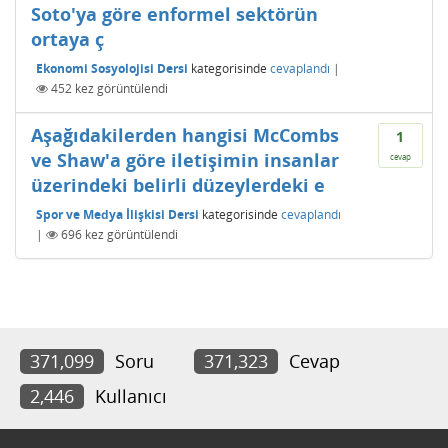
Soto'ya göre enformel sektörün
ortaya ç
Ekonomi Sosyolojisi Dersi
kategorisinde
cevaplandı
|
452
kez görüntülendi
Aşağıdakilerden hangisi McCombs
1
ve Shaw'a göre iletişimin insanlar
cevap
üzerindeki belirli düzeylerdeki e
Spor ve Medya İlişkisi Dersi
kategorisinde
cevaplandı
|
696
kez görüntülendi
371,099
Soru
371,323
Cevap
2,446
Kullanıcı