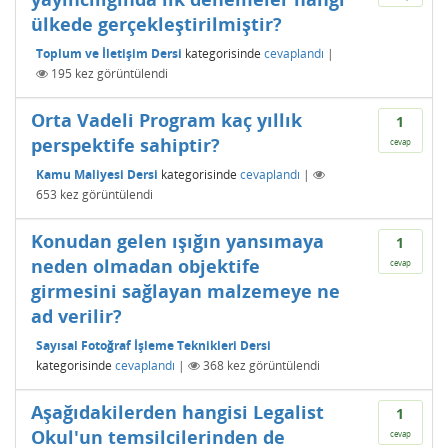
ülkede gerçekleştirilmiştir?
Toplum ve İletişim Dersi
kategorisinde
cevaplandı
|
195
kez görüntülendi
Orta Vadeli Program kaç yıllık
1
perspektife sahiptir?
cevap
Kamu Maliyesi Dersi
kategorisinde
cevaplandı
|
653
kez görüntülendi
Konudan gelen ışığın yansımaya
1
neden olmadan objektife
cevap
girmesini sağlayan malzemeye ne
ad verilir?
Sayısal Fotoğraf İşleme Teknikleri Dersi
kategorisinde
cevaplandı
|
368
kez görüntülendi
Aşağıdakilerden hangisi Legalist
1
Okul'un temsilcilerinden de
cevap