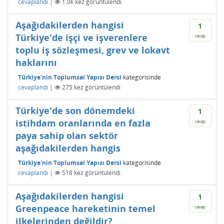
cevaplandı
|
1.0k
kez görüntülendi
Aşağıdakilerden hangisi
1
Türkiye'de işçi ve işverenlere
cevap
toplu iş sözleşmesi, grev ve lokavt
haklarını
Türkiye'nin Toplumsal Yapısı Dersi
kategorisinde
cevaplandı
|
275
kez görüntülendi
Türkiye'de son dönemdeki
1
istihdam oranlarında en fazla
cevap
paya sahip olan sektör
aşağıdakilerden hangis
Türkiye'nin Toplumsal Yapısı Dersi
kategorisinde
cevaplandı
|
518
kez görüntülendi
Aşağıdakilerden hangisi
1
Greenpeace hareketinin temel
cevap
ilkelerinden değildir?