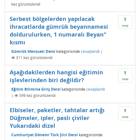
kez görüntülendi
Serbest bölgelerden yapılacak
1
ihracatlarda gümrük beyannamesi
cevap
doldurulurken, 1 numaralı Beyan"
kısmı
Gümrük Mevzuatı Dersi
kategorisinde
cevaplandı
|
311
kez görüntülendi
Aşağıdakilerden hangisi eğitimin
1
işlevlerinden biri değildir?
cevap
Eğitim Bilimine Giriş Dersi
kategorisinde
cevaplandı
|
599
kez görüntülendi
Elbiseler, paketler, tahtalar artığı
1
Düğmeler, ipler, paslı çiviler
cevap
Yukarıdaki dizel
Cumhuriyet Dönemi Türk Şiiri Dersi
kategorisinde