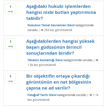
Aşağıdaki hukuki işlemlerden
1
hangisi nisbi butlan yaptırımına
cevap
tabidir?
Hukukun Temel Kavramları Dersi
kategorisinde
soruldu
|
293
kez görüntülendi
Aşağıdakilerden hangisi yüksek
1
başarı güdüsünün birincil
cevap
sonuçlarından biridir?
Yönetici Asistanlığı Dersi
kategorisinde
soruldu
|
1.0k
kez görüntülendi
Bir objektifin ortaya çıkardığı
1
görüntünün en net bölgesinin
cevap
çapına ne ad verilir?
Fotoğraf Tarihi Dersi
kategorisinde
soruldu
|
1.1k
kez görüntülendi