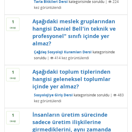
Tarla Bitkileri Dersi
kategorisinde
soruldu
|
224
kez görüntülendi
Aşağıdaki meslek gruplarından
1
hangisi Daniel Bell'in teknik ve
cevap
profesyonel" sınıfı içinde yer
almaz?
Çağdaş Sosyoloji Kuramları Dersi
kategorisinde
soruldu
|
414
kez görüntülendi
Aşağıdaki toplum tiplerinden
1
hangisi geleneksel toplumlar
cevap
içinde yer almaz?
Sosyolojiye Giriş Dersi
kategorisinde
soruldu
|
483
kez görüntülendi
İnsanların üretim sürecinde
1
sadece üretim ilişkilerine
cevap
girmediklerini, aynı zamanda