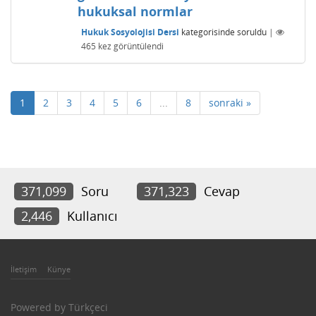
hukuksal normlar
Hukuk Sosyolojisi Dersi
kategorisinde
soruldu
|
465
kez görüntülendi
1
2
3
4
5
6
...
8
sonraki »
371,099
Soru
371,323
Cevap
2,446
Kullanıcı
İletişim
Künye
Powered by
Türkçeci