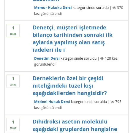
Memur Hukuku Dersi
kategorisinde
soruldu
|
370
kez görüntülendi
Denetçi, müşteri işletmede
1
bilanço tarihinden sonraki ilk
cevap
aylarda yapılmış olan satış
iadeleri ile i
Denetim Dersi
kategorisinde
soruldu
|
128
kez
görüntülendi
Derneklerin özel bir çeşidi
1
niteliğindeki tüzel kişi
cevap
aşağıdakilerden hangisidir?
Medeni Hukuk Dersi
kategorisinde
soruldu
|
795
kez görüntülendi
Dihidroksi aseton molekülü
1
aşağıdaki gruplardan hangisine
cevap