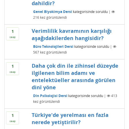
dahildir?
Genel Biyokimya Dersi
kategorisinde
soruldu
|
216
kez görüntülendi
Verimlilik kavramının karşılığı
1
aşağıdakilerden hangisidir?
cevap
Büro Teknolojileri Dersi
kategorisinde
soruldu
|
567
kez görüntülendi
Daha çok din ile zihinsel düzeyde
1
ilgilenen bilim adamı ve
cevap
entelektüeller arasında görülen
dinî yöne
Din Psikolojisi Dersi
kategorisinde
soruldu
|
413
kez görüntülendi
Türkiye'de yerelması en fazla
1
nerede yetiştirilir?
cevap