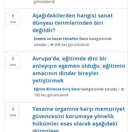
görüntülendi
Aşağıdakilerden hangisi sanat
1
dünyası terimlerinden biri
cevap
değildir?
Estetik ve Sanat Felsefesi Dersi
kategorisinde
soruldu
|
408
kez görüntülendi
Avrupa'da, eğitimde dini bir
1
anlayışın egemen olduğu, eğitimin
cevap
amacının dindar bireyler
yetiştirmek
Eğitim Bilimine Giriş Dersi
kategorisinde
soruldu
|
788
kez görüntülendi
Yasama organına karşı memuriyet
1
güvencesini korumaya yönelik
cevap
hükümler esas olarak aşağıdaki
düzenlem