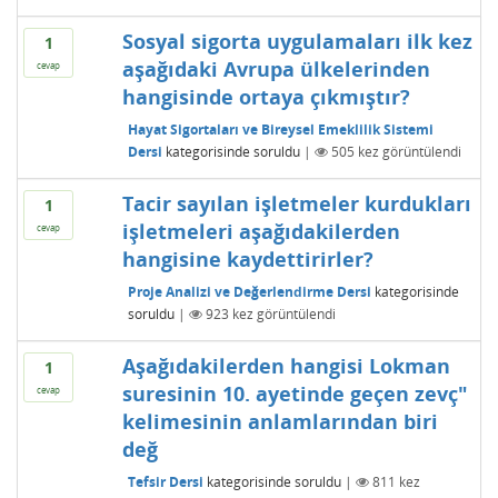
Sosyal sigorta uygulamaları ilk kez
1
aşağıdaki Avrupa ülkelerinden
cevap
hangisinde ortaya çıkmıştır?
Hayat Sigortaları ve Bireysel Emeklilik Sistemi
Dersi
kategorisinde
soruldu
|
505
kez görüntülendi
Tacir sayılan işletmeler kurdukları
1
işletmeleri aşağıdakilerden
cevap
hangisine kaydettirirler?
Proje Analizi ve Değerlendirme Dersi
kategorisinde
soruldu
|
923
kez görüntülendi
Aşağıdakilerden hangisi Lokman
1
suresinin 10. ayetinde geçen zevç"
cevap
kelimesinin anlamlarından biri
değ
Tefsir Dersi
kategorisinde
soruldu
|
811
kez