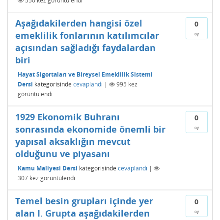
550
kez görüntülendi
Aşağıdakilerden hangisi özel
0
emeklilik fonlarının katılımcılar
oy
açısından sağladığı faydalardan
biri
Hayat Sigortaları ve Bireysel Emeklilik Sistemi
Dersi
kategorisinde
cevaplandı
|
995
kez
görüntülendi
1929 Ekonomik Buhranı
0
sonrasında ekonomide önemli bir
oy
yapısal aksaklığın mevcut
olduğunu ve piyasanı
Kamu Maliyesi Dersi
kategorisinde
cevaplandı
|
307
kez görüntülendi
Temel besin grupları içinde yer
0
alan I. Grupta aşağıdakilerden
oy