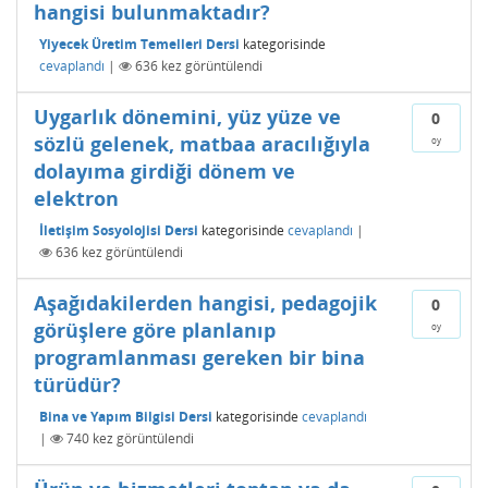
hangisi bulunmaktadır?
Yiyecek Üretim Temelleri Dersi
kategorisinde
cevaplandı
|
636
kez görüntülendi
Uygarlık dönemini, yüz yüze ve
0
sözlü gelenek, matbaa aracılığıyla
oy
dolayıma girdiği dönem ve
elektron
İletişim Sosyolojisi Dersi
kategorisinde
cevaplandı
|
636
kez görüntülendi
Aşağıdakilerden hangisi, pedagojik
0
görüşlere göre planlanıp
oy
programlanması gereken bir bina
türüdür?
Bina ve Yapım Bilgisi Dersi
kategorisinde
cevaplandı
|
740
kez görüntülendi