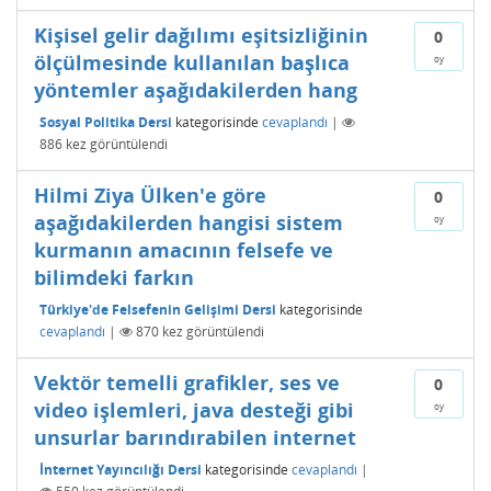
Kişisel gelir dağılımı eşitsizliğinin
0
ölçülmesinde kullanılan başlıca
oy
yöntemler aşağıdakilerden hang
Sosyal Politika Dersi
kategorisinde
cevaplandı
|
886
kez görüntülendi
Hilmi Ziya Ülken'e göre
0
aşağıdakilerden hangisi sistem
oy
kurmanın amacının felsefe ve
bilimdeki farkın
Türkiye'de Felsefenin Gelişimi Dersi
kategorisinde
cevaplandı
|
870
kez görüntülendi
Vektör temelli grafikler, ses ve
0
video işlemleri, java desteği gibi
oy
unsurlar barındırabilen internet
İnternet Yayıncılığı Dersi
kategorisinde
cevaplandı
|