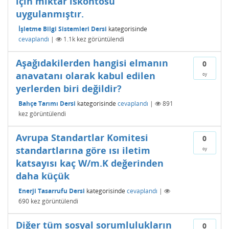
için miktar ıskontosu
uygulanmıştır.
İşletme Bilgi Sistemleri Dersi
kategorisinde
cevaplandı
|
1.1k
kez görüntülendi
Aşağıdakilerden hangisi elmanın
0
anavatanı olarak kabul edilen
oy
yerlerden biri değildir?
Bahçe Tarımı Dersi
kategorisinde
cevaplandı
|
891
kez görüntülendi
Avrupa Standartlar Komitesi
0
standartlarına göre ısı iletim
oy
katsayısı kaç W/m.K değerinden
daha küçük
Enerji Tasarrufu Dersi
kategorisinde
cevaplandı
|
690
kez görüntülendi
Diğer tüm sosyal sorumlulukların
0