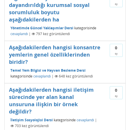
dayandırıldığı kurumsal sosyal
oy
sorumluluk boyutu
aşağıdakilerden ha
Yönetimde Güncel Yaklaşımlar Dersi
kategorisinde
cevaplandı
|
797
kez görüntülendi
Aşağıdakilerden hangisi konsantre
0
yemlerin genel özelliklerinden
oy
biridir?
Temel Yem Bilgisi ve Hayvan Besleme Dersi
kategorisinde
cevaplandı
|
648
kez görüntülendi
Aşağıdakilerden hangisi iletişim
0
sürecinde yer alan kanal
oy
unsuruna ilişkin bir örnek
değildir?
İletişim Sosyolojisi Dersi
kategorisinde
cevaplandı
|
703
kez görüntülendi