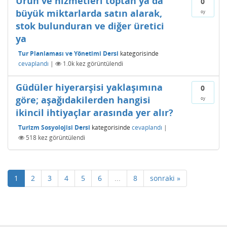
Ürün ve hizmetleri toptan ya da
0
büyük miktarlarda satın alarak,
oy
stok bulunduran ve diğer üretici
ya
Tur Planlaması ve Yönetimi Dersi
kategorisinde
cevaplandı
|
1.0k
kez görüntülendi
Güdüler hiyerarşisi yaklaşımına
0
göre; aşağıdakilerden hangisi
oy
ikincil ihtiyaçlar arasında yer alır?
Turizm Sosyolojisi Dersi
kategorisinde
cevaplandı
|
518
kez görüntülendi
1
2
3
4
5
6
...
8
sonraki »