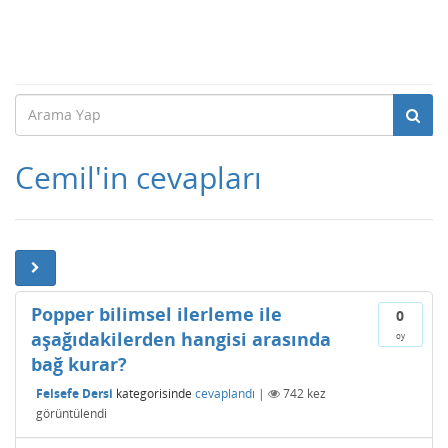
Cemil'in cevapları
Popper bilimsel ilerleme ile
0
aşağıdakilerden hangisi arasında
oy
bağ kurar?
Felsefe Dersi
kategorisinde
cevaplandı
|
742
kez
görüntülendi