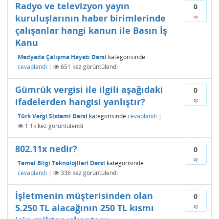
Radyo ve televizyon yayın
0
kuruluşlarının haber birimlerinde
oy
çalışanlar hangi kanun ile Basın İş
Kanu
Medyada Çalışma Hayatı Dersi
kategorisinde
cevaplandı
|
651
kez görüntülendi
Gümrük vergisi ile ilgili aşağıdaki
0
ifadelerden hangisi yanlıştır?
oy
Türk Vergi Sistemi Dersi
kategorisinde
cevaplandı
|
1.1k
kez görüntülendi
802.11x nedir?
0
oy
Temel Bilgi Teknolojileri Dersi
kategorisinde
cevaplandı
|
336
kez görüntülendi
İşletmenin müşterisinden olan
0
5.250 TL alacağının 250 TL kısmı
oy